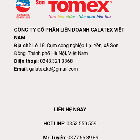
CÔNG TY CỔ PHẦN LIÊN DOANH GALATEX VIỆT
NAM
Địa chỉ:
Lô 18, Cụm công nghiệp Lại Yên, xã Sơn
Đồng, Thành phố Hà Nội, Việt Nam
Điện thoại:
0243.321.3368
Email:
galatex.kd@gmail.com
LIÊN HỆ NGAY
HOTLINE:
0353.559.559
Mr Tuyển:
0377.66.89.89