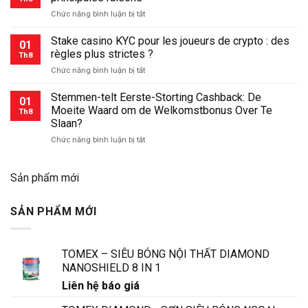
Hol
Stratégiák
ở
Chức năng bình luận bị tắt
játszhatsz
és
Pourquoi
Valóságinformálás
Stake
Stake casino KYC pour les joueurs de crypto : des
01
a
règles plus strictes ?
Th8
bloqué
ở
Chức năng bình luận bị tắt
mon
Stake
inscription
casino
Stemmen-telt Eerste-Storting Cashback: De
:
01
KYC
les
Moeite Waard om de Welkomstbonus Over Te
Th8
pour
principales
Slaan?
les
raisons
ở
Chức năng bình luận bị tắt
joueurs
Stemmen-
de
telt
crypto
Eerste-
:
Sản phẩm mới
Storting
des
Cashback:
règles
SẢN PHẨM MỚI
De
plus
Moeite
strictes
Waard
?
om
TOMEX – SIÊU BÓNG NỘI THẤT DIAMOND
de
NANOSHIELD 8 IN 1
Welkomstbonus
Over
Liên hệ báo giá
Te
Slaan?