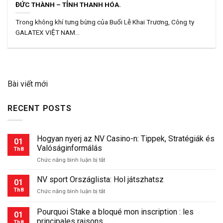
ĐỨC THÀNH – TỈNH THANH HÓA.
Trong không khí tưng bừng của Buổi Lễ Khai Trương, Công ty
GALATEX VIỆT NAM...
Bài viết mới
RECENT POSTS
Hogyan nyerj az NV Casino-n: Tippek, Stratégiák és
01
Valóságinformálás
Th8
ở
Chức năng bình luận bị tắt
Hogyan
nyerj
NV sport Országlista: Hol játszhatsz
01
az
Th8
ở
Chức năng bình luận bị tắt
NV
NV
Casino-
sport
Pourquoi Stake a bloqué mon inscription : les
n:
01
Országlista:
Tippek,
principales raisons
Th8