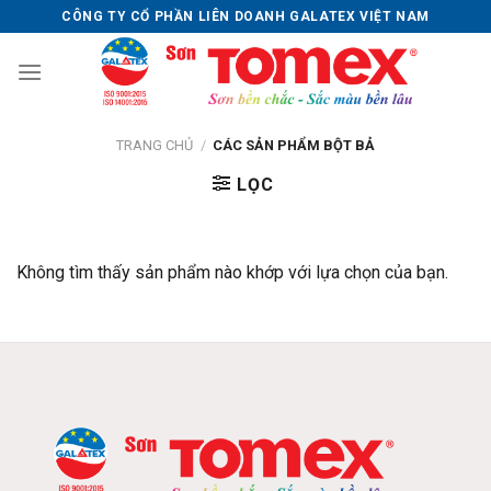
Skip
CÔNG TY CỔ PHẦN LIÊN DOANH GALATEX VIỆT NAM
to
content
TRANG CHỦ
/
CÁC SẢN PHẨM BỘT BẢ
LỌC
Không tìm thấy sản phẩm nào khớp với lựa chọn của bạn.