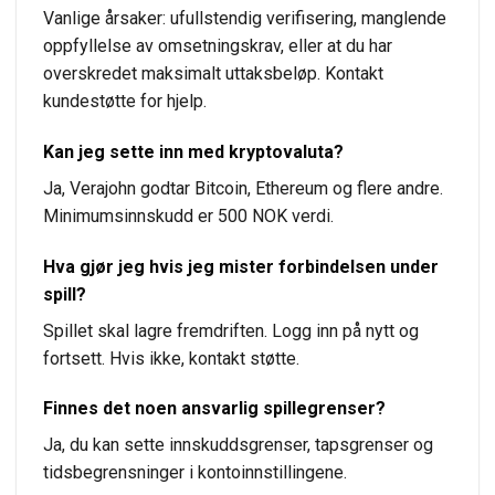
Vanlige årsaker: ufullstendig verifisering, manglende
oppfyllelse av omsetningskrav, eller at du har
overskredet maksimalt uttaksbeløp. Kontakt
kundestøtte for hjelp.
Kan jeg sette inn med kryptovaluta?
Ja, Verajohn godtar Bitcoin, Ethereum og flere andre.
Minimumsinnskudd er 500 NOK verdi.
Hva gjør jeg hvis jeg mister forbindelsen under
spill?
Spillet skal lagre fremdriften. Logg inn på nytt og
fortsett. Hvis ikke, kontakt støtte.
Finnes det noen ansvarlig spillegrenser?
Ja, du kan sette innskuddsgrenser, tapsgrenser og
tidsbegrensninger i kontoinnstillingene.