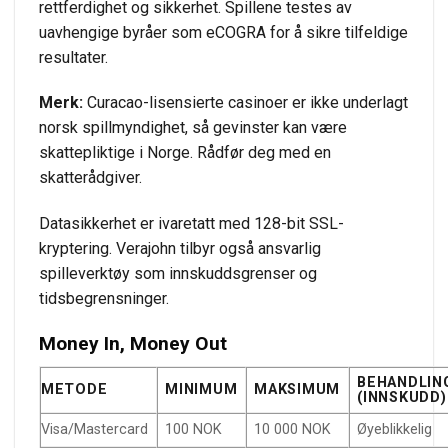
rettferdighet og sikkerhet. Spillene testes av
uavhengige byråer som eCOGRA for å sikre tilfeldige
resultater.
Merk:
Curacao-lisensierte casinoer er ikke underlagt
norsk spillmyndighet, så gevinster kan være
skattepliktige i Norge. Rådfør deg med en
skatterådgiver.
Datasikkerhet er ivaretatt med 128-bit SSL-
kryptering. Verajohn tilbyr også ansvarlig
spilleverktøy som innskuddsgrenser og
tidsbegrensninger.
Money In, Money Out
BEHANDLIN
METODE
MINIMUM
MAKSIMUM
(INNSKUDD)
Visa/Mastercard
100 NOK
10 000 NOK
Øyeblikkelig