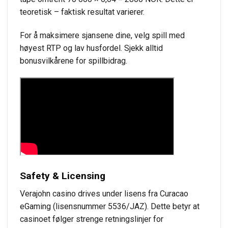
teoretisk – faktisk resultat varierer.
For å maksimere sjansene dine, velg spill med
høyest RTP og lav husfordel. Sjekk alltid
bonusvilkårene for spillbidrag.
Safety & Licensing
Verajohn casino drives under lisens fra Curacao
eGaming (lisensnummer 5536/JAZ). Dette betyr at
casinoet følger strenge retningslinjer for