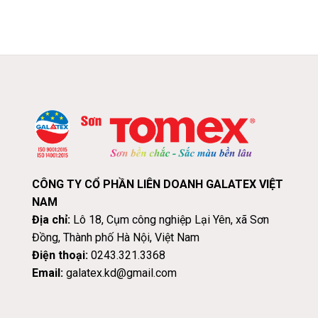
CÔNG TY CỔ PHẦN LIÊN DOANH GALATEX VIỆT
NAM
Địa chỉ:
Lô 18, Cụm công nghiệp Lại Yên, xã Sơn
Đồng, Thành phố Hà Nội, Việt Nam
Điện thoại:
0243.321.3368
Email:
galatex.kd@gmail.com