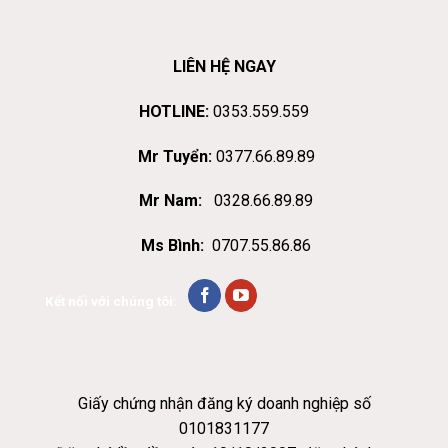
LIÊN HỆ NGAY
HOTLINE:
0353.559.559
Mr Tuyển:
0377.66.89.89
Mr Nam:
0328.66.89.89
Ms Bình:
0707.55.86.86
Kết nối với chúng tôi:
Giấy chứng nhận đăng ký doanh nghiệp số
0101831177