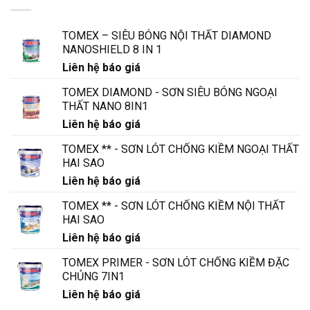
Moeite
strictes
Waard
?
om
TOMEX – SIÊU BÓNG NỘI THẤT DIAMOND
de
NANOSHIELD 8 IN 1
Welkomstbonus
Over
Liên hệ báo giá
Te
Slaan?
TOMEX DIAMOND - SƠN SIÊU BÓNG NGOẠI
THẤT NANO 8IN1
Liên hệ báo giá
TOMEX ** - SƠN LÓT CHỐNG KIỀM NGOẠI THẤT
HAI SAO
Liên hệ báo giá
TOMEX ** - SƠN LÓT CHỐNG KIỀM NỘI THẤT
HAI SAO
Liên hệ báo giá
TOMEX PRIMER - SƠN LÓT CHỐNG KIỀM ĐẶC
CHỦNG 7IN1
Liên hệ báo giá