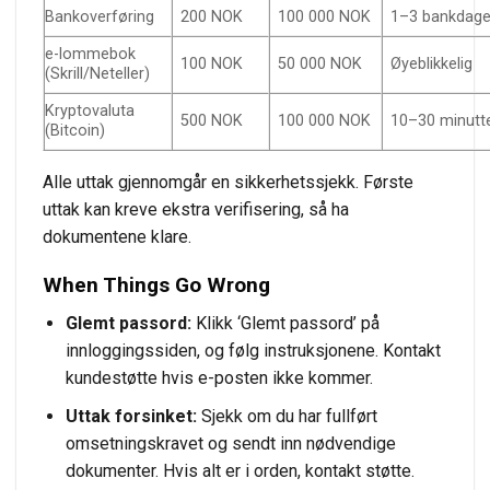
Bankoverføring
200 NOK
100 000 NOK
1–3 bankdage
e-lommebok
100 NOK
50 000 NOK
Øyeblikkelig
(Skrill/Neteller)
Kryptovaluta
500 NOK
100 000 NOK
10–30 minutt
(Bitcoin)
Alle uttak gjennomgår en sikkerhetssjekk. Første
uttak kan kreve ekstra verifisering, så ha
dokumentene klare.
When Things Go Wrong
Glemt passord:
Klikk ‘Glemt passord’ på
innloggingssiden, og følg instruksjonene. Kontakt
kundestøtte hvis e-posten ikke kommer.
Uttak forsinket:
Sjekk om du har fullført
omsetningskravet og sendt inn nødvendige
dokumenter. Hvis alt er i orden, kontakt støtte.