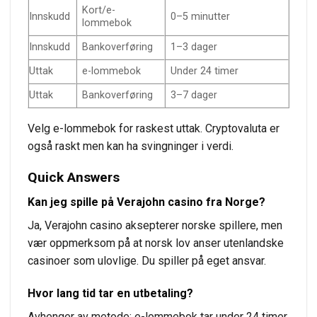
Kort/e-
Innskudd
0–5 minutter
lommebok
Innskudd
Bankoverføring
1–3 dager
Uttak
e-lommebok
Under 24 timer
Uttak
Bankoverføring
3–7 dager
Velg e-lommebok for raskest uttak. Cryptovaluta er
også raskt men kan ha svingninger i verdi.
Quick Answers
Kan jeg spille på Verajohn casino fra Norge?
Ja, Verajohn casino aksepterer norske spillere, men
vær oppmerksom på at norsk lov anser utenlandske
casinoer som ulovlige. Du spiller på eget ansvar.
Hvor lang tid tar en utbetaling?
Avhenger av metode: e-lommebok tar under 24 timer,