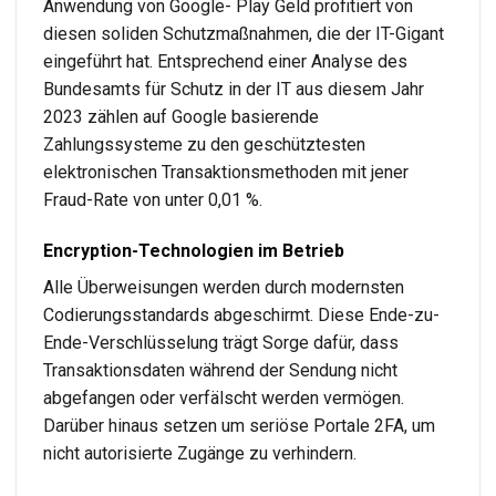
Anwendung von Google- Play Geld profitiert von
diesen soliden Schutzmaßnahmen, die der IT-Gigant
eingeführt hat. Entsprechend einer Analyse des
Bundesamts für Schutz in der IT aus diesem Jahr
2023 zählen auf Google basierende
Zahlungssysteme zu den geschütztesten
elektronischen Transaktionsmethoden mit jener
Fraud-Rate von unter 0,01 %.
Encryption-Technologien im Betrieb
Alle Überweisungen werden durch modernsten
Codierungsstandards abgeschirmt. Diese Ende-zu-
Ende-Verschlüsselung trägt Sorge dafür, dass
Transaktionsdaten während der Sendung nicht
abgefangen oder verfälscht werden vermögen.
Darüber hinaus setzen um seriöse Portale 2FA, um
nicht autorisierte Zugänge zu verhindern.