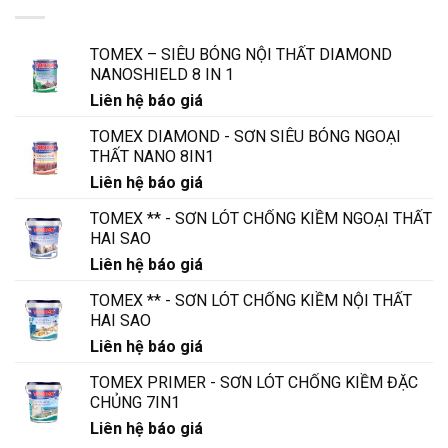
Moeite
strictes
Waard
?
om
TOMEX – SIÊU BÓNG NỘI THẤT DIAMOND
de
NANOSHIELD 8 IN 1
Welkomstbonus
Over
Liên hệ báo giá
Te
Slaan?
TOMEX DIAMOND - SƠN SIÊU BÓNG NGOẠI
THẤT NANO 8IN1
Liên hệ báo giá
TOMEX ** - SƠN LÓT CHỐNG KIỀM NGOẠI THẤT
HAI SAO
Liên hệ báo giá
TOMEX ** - SƠN LÓT CHỐNG KIỀM NỘI THẤT
HAI SAO
Liên hệ báo giá
TOMEX PRIMER - SƠN LÓT CHỐNG KIỀM ĐẶC
CHỦNG 7IN1
Liên hệ báo giá