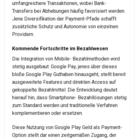
umfangreichere Transaktionen, wobei Bank-
Transfers bei Abhebungen häufig favorisiert werden.
Jene Diversifikation der Payment-Pfade schafft
zusätzliche Schutz und Autonomie von einzelnen
Providern.
Kommende Fortschritte im Bezahlwesen
Die Integration von Mobile- Bezahlmethoden wird
stetig ausgebaut. Google Pay, jenes über dieses
bloße Google Play Guthaben hinausgeht, stellt bereit
ausgeweitete Features und direkten Access auf
gekoppelte Bezahlmittel. Die Entwicklung deutet
hierauf hin, dass Smartphone- Bezahllösungen stetig
zum Standard werden und traditionelle Verfahren
komplementieren oder ersetzen.
Diese Nutzung von Google Play Geld als Payment-
Option stellt dar einen zeitgemäßen Zugang, der