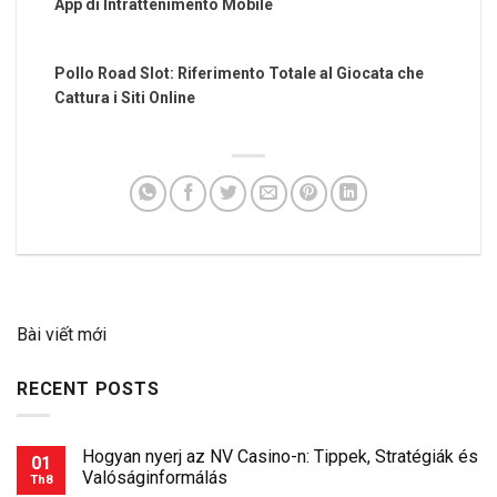
App di Intrattenimento Mobile
Pollo Road Slot: Riferimento Totale al Giocata che
Cattura i Siti Online
Bài viết mới
RECENT POSTS
Hogyan nyerj az NV Casino-n: Tippek, Stratégiák és
01
Valóságinformálás
Th8