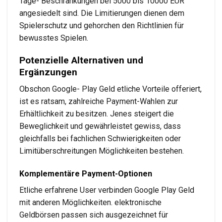
Tage- Beschränkungen bei 5000 bis 10000 EUR
angesiedelt sind. Die Limitierungen dienen dem
Spielerschutz und gehorchen den Richtlinien für
bewusstes Spielen.
Potenzielle Alternativen und
Ergänzungen
Obschon Google- Play Geld etliche Vorteile offeriert,
ist es ratsam, zahlreiche Payment-Wahlen zur
Erhältlichkeit zu besitzen. Jenes steigert die
Beweglichkeit und gewährleistet gewiss, dass
gleichfalls bei fachlichen Schwierigkeiten oder
Limitüberschreitungen Möglichkeiten bestehen.
Komplementäre Payment-Optionen
Etliche erfahrene User verbinden Google Play Geld
mit anderen Möglichkeiten. elektronische
Geldbörsen passen sich ausgezeichnet für