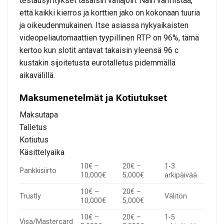
testausyritykset tasaisin väliajoin. Näin varmistaa,
että kaikki kierros ja korttien jako on kokonaan tuuria
ja oikeudenmukainen. Itse asiassa nykyaikaisten
videopeliаutomaattien tyypillinen RTP on 96%, tämä
kertoo kun slotit antavat takaisin yleensä 96 c
kustakin sijoitetusta eurotalletus pidemmällä
aikavälillä.
Maksumenetelmät ja Kotiutukset
Maksutapa
Talletus
Kotiutus
Käsittelyaika
10€ –
20€ –
1-3
Pankkisiirto
10,000€
5,000€
arkipäivää
10€ –
20€ –
Trustly
Välitön
10,000€
5,000€
10€ –
20€ –
1-5
Visa/Mastercard