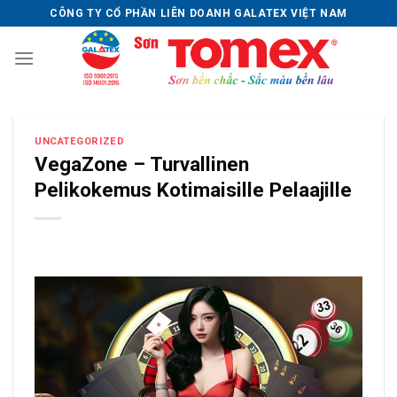
Skip
CÔNG TY CỔ PHẦN LIÊN DOANH GALATEX VIỆT NAM
to
content
UNCATEGORIZED
VegaZone – Turvallinen
Pelikokemus Kotimaisille Pelaajille