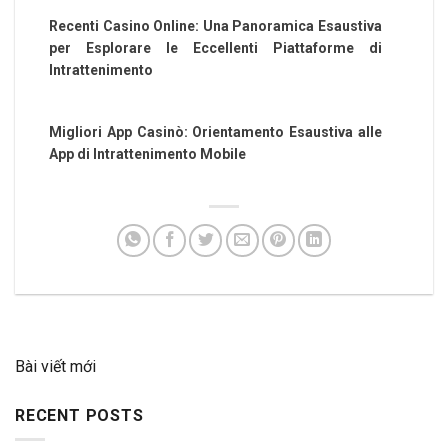
Recenti Casino Online: Una Panoramica Esaustiva
per Esplorare le Eccellenti Piattaforme di
Intrattenimento
Migliori App Casinò: Orientamento Esaustiva alle
App di Intrattenimento Mobile
Bài viết mới
RECENT POSTS