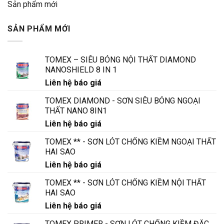
Eerste-
:
Sản phẩm mới
Storting
des
Cashback:
règles
SẢN PHẨM MỚI
De
plus
Moeite
strictes
Waard
?
om
TOMEX – SIÊU BÓNG NỘI THẤT DIAMOND
de
NANOSHIELD 8 IN 1
Welkomstbonus
Over
Liên hệ báo giá
Te
Slaan?
TOMEX DIAMOND - SƠN SIÊU BÓNG NGOẠI
THẤT NANO 8IN1
Liên hệ báo giá
TOMEX ** - SƠN LÓT CHỐNG KIỀM NGOẠI THẤT
HAI SAO
Liên hệ báo giá
TOMEX ** - SƠN LÓT CHỐNG KIỀM NỘI THẤT
HAI SAO
Liên hệ báo giá
TOMEX PRIMER - SƠN LÓT CHỐNG KIỀM ĐẶC