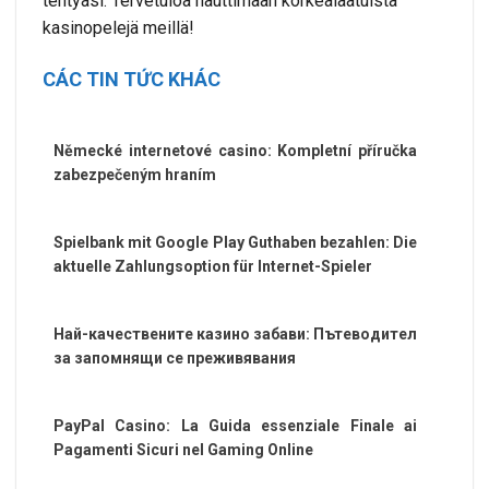
tehtyäsi. Tervetuloa nauttimaan korkealaatuista
kasinopelejä meillä!
CÁC TIN TỨC KHÁC
Německé internetové casino: Kompletní příručka
zabezpečeným hraním
Spielbank mit Google Play Guthaben bezahlen: Die
aktuelle Zahlungsoption für Internet-Spieler
Най-качествените казино забави: Пътеводител
за запомнящи се преживявания
PayPal Casino: La Guida essenziale Finale ai
Pagamenti Sicuri nel Gaming Online