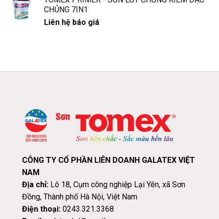
CHỦNG 7IN1
Liên hệ báo giá
CÔNG TY CỔ PHẦN LIÊN DOANH GALATEX VIỆT
NAM
Địa chỉ:
Lô 18, Cụm công nghiệp Lại Yên, xã Sơn
Đồng, Thành phố Hà Nội, Việt Nam
Điện thoại:
0243.321.3368