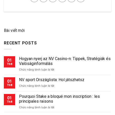
Bài viết mới
RECENT POSTS
Hogyan nyerj az NV Casino-n: Tippek, Stratégiák és
01
Valóságinformálás
Th8
ở
Chức năng bình luận bị tắt
Hogyan
nyerj
NV sport Országlista: Hol játszhatsz
01
az
Th8
ở
Chức năng bình luận bị tắt
NV
NV
Casino-
sport
Pourquoi Stake a bloqué mon inscription : les
n:
01
Országlista:
Tippek,
principales raisons
Th8
Hol
Stratégiák
ở
Chức năng bình luận bị tắt
játszhatsz
és
Pourquoi
Valóságinformálás