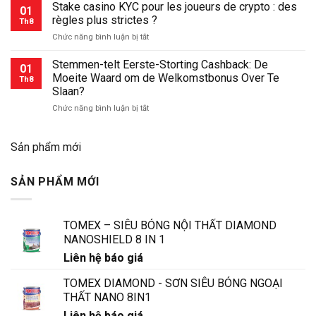
Stake
Stake casino KYC pour les joueurs de crypto : des
01
a
règles plus strictes ?
Th8
bloqué
ở
Chức năng bình luận bị tắt
mon
Stake
inscription
casino
Stemmen-telt Eerste-Storting Cashback: De
:
01
KYC
les
Moeite Waard om de Welkomstbonus Over Te
Th8
pour
principales
Slaan?
les
raisons
ở
Chức năng bình luận bị tắt
joueurs
Stemmen-
de
telt
crypto
Eerste-
:
Sản phẩm mới
Storting
des
Cashback:
règles
SẢN PHẨM MỚI
De
plus
Moeite
strictes
Waard
?
om
TOMEX – SIÊU BÓNG NỘI THẤT DIAMOND
de
NANOSHIELD 8 IN 1
Welkomstbonus
Over
Liên hệ báo giá
Te
Slaan?
TOMEX DIAMOND - SƠN SIÊU BÓNG NGOẠI
THẤT NANO 8IN1
Liên hệ báo giá