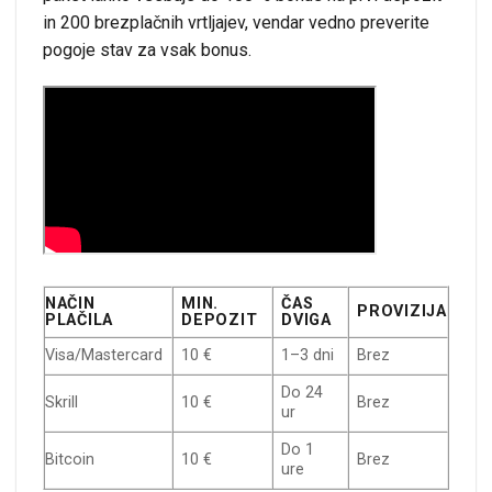
in 200 brezplačnih vrtljajev, vendar vedno preverite
pogoje stav za vsak bonus.
NAČIN
MIN.
ČAS
PROVIZIJA
PLAČILA
DEPOZIT
DVIGA
Visa/Mastercard
10 €
1–3 dni
Brez
Do 24
Skrill
10 €
Brez
ur
Do 1
Bitcoin
10 €
Brez
ure