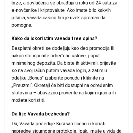
brze, a povlačenja se obrađuju u roku od 24 sata za
e-novčanike i kriptovalute. Ako imate bilo kakvih
pitanja, vavada casino tim je uvek spreman da
pomogne.
Kako da iskoristim vavada free spins?
Besplatni okreti se dodeljuju kao deo promocija ili
nakon što ispunite određene uslove, poput
minimalnog depozita. Da biste ih aktivirali, prijavite
se na svoj račun putem vavada login, a zatim u
odeljku „Bonus“ izaberite ponudu i kliknite na
„Preuzmi“. Okretaji će biti dostupni na određenim
slotovima – obavezno proverite na kojim igrama ih
možete koristiti.
Da li je Vavada bezbedna?
Da, Vavada poseduje Kurasao licencu i koristi
napredne sigurnosne protokole. Ipak, imajte u vidu da