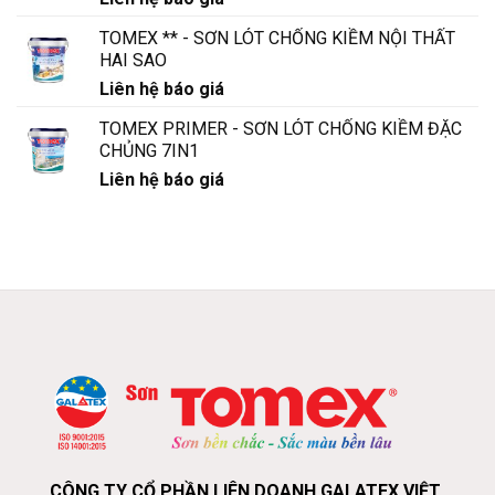
TOMEX ** - SƠN LÓT CHỐNG KIỀM NỘI THẤT
HAI SAO
Liên hệ báo giá
TOMEX PRIMER - SƠN LÓT CHỐNG KIỀM ĐẶC
CHỦNG 7IN1
Liên hệ báo giá
CÔNG TY CỔ PHẦN LIÊN DOANH GALATEX VIỆT