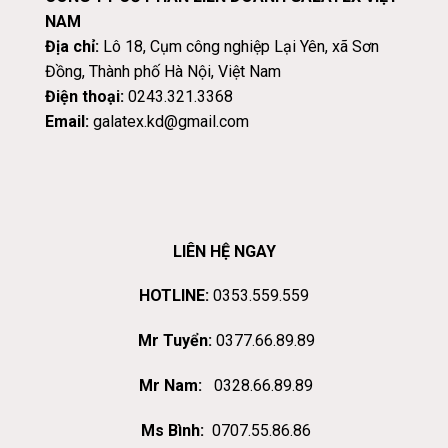
NAM
Địa chỉ:
Lô 18, Cụm công nghiệp Lại Yên, xã Sơn
Đồng, Thành phố Hà Nội, Việt Nam
Điện thoại:
0243.321.3368
Email:
galatex.kd@gmail.com
LIÊN HỆ NGAY
HOTLINE:
0353.559.559
Mr Tuyển:
0377.66.89.89
Mr Nam:
0328.66.89.89
Ms Bình:
0707.55.86.86