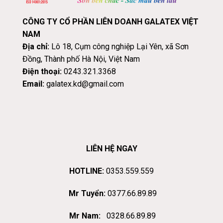
CÔNG TY CỔ PHẦN LIÊN DOANH GALATEX VIỆT
NAM
Địa chỉ:
Lô 18, Cụm công nghiệp Lại Yên, xã Sơn
Đồng, Thành phố Hà Nội, Việt Nam
Điện thoại:
0243.321.3368
Email:
galatex.kd@gmail.com
LIÊN HỆ NGAY
HOTLINE:
0353.559.559
Mr Tuyển:
0377.66.89.89
Mr Nam:
0328.66.89.89