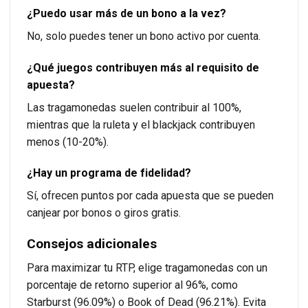
¿Puedo usar más de un bono a la vez?
No, solo puedes tener un bono activo por cuenta.
¿Qué juegos contribuyen más al requisito de
apuesta?
Las tragamonedas suelen contribuir al 100%,
mientras que la ruleta y el blackjack contribuyen
menos (10-20%).
¿Hay un programa de fidelidad?
Sí, ofrecen puntos por cada apuesta que se pueden
canjear por bonos o giros gratis.
Consejos adicionales
Para maximizar tu RTP, elige tragamonedas con un
porcentaje de retorno superior al 96%, como
Starburst (96.09%) o Book of Dead (96.21%). Evita