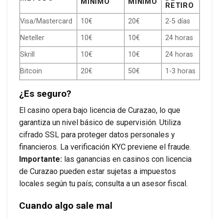
MÍNIMO
MÍNIMO
RETIRO
Visa/Mastercard
10€
20€
2-5 días
Neteller
10€
10€
24 horas
Skrill
10€
10€
24 horas
Bitcoin
20€
50€
1-3 horas
¿Es seguro?
El casino opera bajo licencia de Curazao, lo que
garantiza un nivel básico de supervisión. Utiliza
cifrado SSL para proteger datos personales y
financieros. La verificación KYC previene el fraude.
Importante:
las ganancias en casinos con licencia
de Curazao pueden estar sujetas a impuestos
locales según tu país; consulta a un asesor fiscal.
Cuando algo sale mal