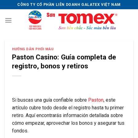
Skip
CÔNG TY CỔ PHẦN LIÊN DOANH GALATEX VIỆT NAM
to
content
HƯỚNG DẪN PHỐI MÀU
Paston Casino: Guía completa de
registro, bonos y retiros
Si buscas una guía confiable sobre
Paston
, este
artículo cubre todo desde el registro hasta tu primer
retiro. Aquí encontrarás información detallada sobre
cómo empezar, aprovechar los bonos y asegurar tus
fondos.