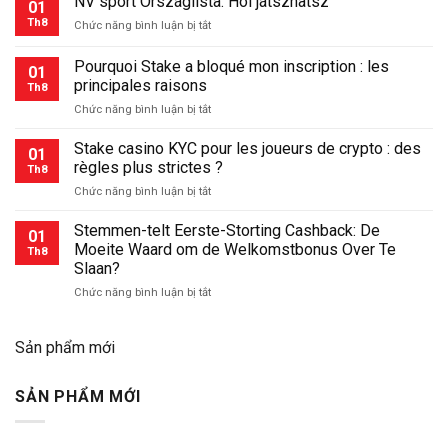
NV sport Országlista: Hol játszhatsz
01
az
Th8
ở
Chức năng bình luận bị tắt
NV
NV
Casino-
sport
Pourquoi Stake a bloqué mon inscription : les
n:
01
Országlista:
Tippek,
principales raisons
Th8
Hol
Stratégiák
ở
Chức năng bình luận bị tắt
játszhatsz
és
Pourquoi
Valóságinformálás
Stake
Stake casino KYC pour les joueurs de crypto : des
01
a
règles plus strictes ?
Th8
bloqué
ở
Chức năng bình luận bị tắt
mon
Stake
inscription
casino
Stemmen-telt Eerste-Storting Cashback: De
:
01
KYC
les
Moeite Waard om de Welkomstbonus Over Te
Th8
pour
principales
Slaan?
les
raisons
ở
Chức năng bình luận bị tắt
joueurs
Stemmen-
de
telt
crypto
Eerste-
:
Sản phẩm mới
Storting
des
Cashback:
règles
SẢN PHẨM MỚI
De
plus
Moeite
strictes
Waard
?
om