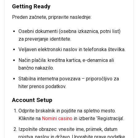
Getting Ready
Preden začnete, pripravite naslednje:
Osebni dokumenti (osebna izkaznica, potni list)
za preverjanje identitete.
Veljaven elektronski naslov in telefonska številka.
Način plačila: kreditna kartica, e-denarnica ali
bančno nakazilo.
Stabilna internetna povezava – priporočljivo za
hiter prenos podatkov.
Account Setup
Odprite brskalnik in pojdite na spletno mesto.
Kliknite na
Nomini casino
in izberite ‘Registracija’.
Izpolnite obrazec: vnesite ime, priimek, datum
rojstva, naslov in državo. Uporabite prave podatke