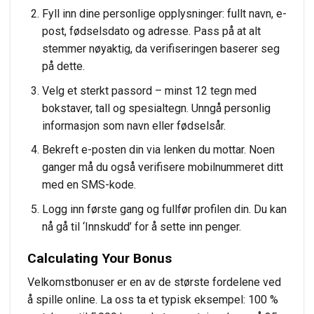
Fyll inn dine personlige opplysninger: fullt navn, e-
post, fødselsdato og adresse. Pass på at alt
stemmer nøyaktig, da verifiseringen baserer seg
på dette.
Velg et sterkt passord – minst 12 tegn med
bokstaver, tall og spesialtegn. Unngå personlig
informasjon som navn eller fødselsår.
Bekreft e-posten din via lenken du mottar. Noen
ganger må du også verifisere mobilnummeret ditt
med en SMS-kode.
Logg inn første gang og fullfør profilen din. Du kan
nå gå til ‘Innskudd’ for å sette inn penger.
Calculating Your Bonus
Velkomstbonuser er en av de største fordelene ved
å spille online. La oss ta et typisk eksempel: 100 %