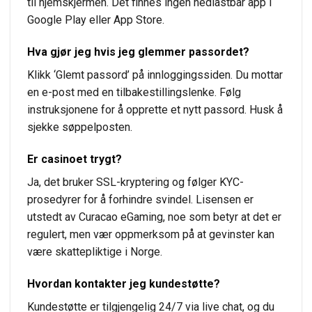
til hjemskjermen. Det finnes ingen nedlastbar app i
Google Play eller App Store.
Hva gjør jeg hvis jeg glemmer passordet?
Klikk ‘Glemt passord’ på innloggingssiden. Du mottar
en e-post med en tilbakestillingslenke. Følg
instruksjonene for å opprette et nytt passord. Husk å
sjekke søppelposten.
Er casinoet trygt?
Ja, det bruker SSL-kryptering og følger KYC-
prosedyrer for å forhindre svindel. Lisensen er
utstedt av Curacao eGaming, noe som betyr at det er
regulert, men vær oppmerksom på at gevinster kan
være skattepliktige i Norge.
Hvordan kontakter jeg kundestøtte?
Kundestøtte er tilgjengelig 24/7 via live chat, og du