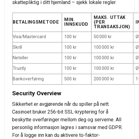
skattepliktig i ditt hjemland – sjekk lokale regler.
MAKS. UTTAK
MIN.
BETALINGSMETODE
(PER
I
INNSKUDD
TRANSAKSJON)
Visa/Mastercard
100 kr
50 000 kr
Ø
Skrill
100 kr
100 000 kr
Ø
Neteller
100 kr
100 000 kr
Ø
Trustly
100 kr
100 000 kr
Ø
Bankoverføring
500 kr
200 000 kr
1
Security Overview
Sikkerhet er avgjørende når du spiller på nett.
Casinoet bruker 256-bit SSL-kryptering for å
beskytte overføringer mellom deg og serverne. All
personlig informasjon lagres i samsvar med GDPR.
For å logge inn kan du aktivere to-faktor-