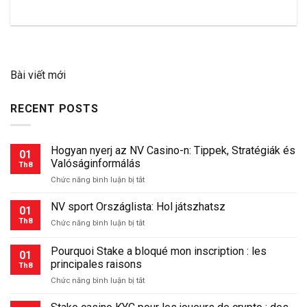
Bài viết mới
RECENT POSTS
Hogyan nyerj az NV Casino-n: Tippek, Stratégiák és
01
Valóságinformálás
Th8
ở
Chức năng bình luận bị tắt
Hogyan
nyerj
NV sport Országlista: Hol játszhatsz
01
az
Th8
ở
Chức năng bình luận bị tắt
NV
NV
Casino-
sport
Pourquoi Stake a bloqué mon inscription : les
n:
01
Országlista:
Tippek,
principales raisons
Th8
Hol
Stratégiák
ở
Chức năng bình luận bị tắt
játszhatsz
és
Pourquoi
Valóságinformálás
Stake