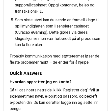
support@casinoet. Oppgi kontonavn, beløp og
transaksjons-ID.
Som siste utvei kan du sende en formell klage til
spillmyndigheten som lisensierer casinoet
(Curacao eGaming). Dette gjøres via deres
klageskjema, men vær forberedt på at prosessen
kan ta flere uker.
Proaktiv kommunikasjon med støtteteamet løser de
fleste problemer raskt – de er der for å hjelpe.
Quick Answers
Hvordan oppretter jeg en konto?
Gå til casinoets nettside, klikk ‘Registrer deg’, fyll ut
skjemaet med navn, e-post og passord, og bekreft
e-posten din. Du kan deretter logge inn og sette inn
penger.