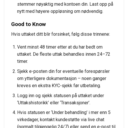
stemmer nøyaktig med kontoen din. Last opp på
nytt med høyere oppløsning om nødvendig.
Good to Know
Hvis uttaket ditt blir forsinket, følg disse trinnene:
Vent minst 48 timer etter at du har bedt om
uttaket. De fleste uttak behandles innen 24–72
timer.
Sjekk e-posten din for eventuelle forespørsler
om ytterligere dokumentasjon – noen ganger
kreves en ekstra KYC-sjekk før utbetaling.
Logg inn og sjekk statusen på uttaket under
‘Uttakshistorikk’ eller ‘Transaksjoner’.
Hvis statusen er ‘Under behandling’ i mer enn 5
virkedager, kontakt kundestøtte via live chat
(normalt tilgjengelig 24/7) eller send en e-post til