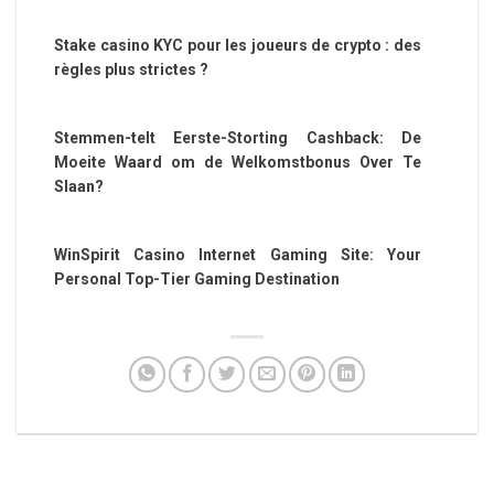
Stake casino KYC pour les joueurs de crypto : des
règles plus strictes ?
Stemmen-telt Eerste-Storting Cashback: De
Moeite Waard om de Welkomstbonus Over Te
Slaan?
WinSpirit Casino Internet Gaming Site: Your
Personal Top-Tier Gaming Destination