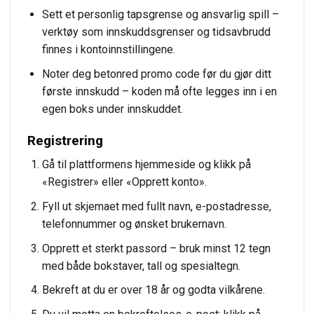
Sett et personlig tapsgrense og ansvarlig spill –
verktøy som innskuddsgrenser og tidsavbrudd
finnes i kontoinnstillingene.
Noter deg betonred promo code før du gjør ditt
første innskudd – koden må ofte legges inn i en
egen boks under innskuddet.
Registrering
Gå til plattformens hjemmeside og klikk på
«Registrer» eller «Opprett konto».
Fyll ut skjemaet med fullt navn, e-postadresse,
telefonnummer og ønsket brukernavn.
Opprett et sterkt passord – bruk minst 12 tegn
med både bokstaver, tall og spesialtegn.
Bekreft at du er over 18 år og godta vilkårene.