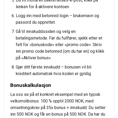
Du vil motta en bekreftelses-e-post; klikk på
lenken for å aktivere kontoen.
Logg inn med betonred login – brukernavn og
passord du opprettet.
Gå til innskuddssiden og velg en
betalingsmetode. Før du fullfører, sjekk etter et
felt for «bonuskode» eller «promo code». Skriv
inn promo code betonred (om du har en) og klikk
på «Aktiver bonus».
Gjør ditt første innskudd – bonusen vil bli
kreditert automatisk hvis koden er gyldig.
Bonuskalkulasjon
La oss se på et konkret eksempel med en typisk
velkomstbonus: 100 % opptil 2000 NOK, med
omsetningskrav på 35x bonus + innskudd. Du setter
inn 500 NOK og får en bonus på 500 NOK. Da har du