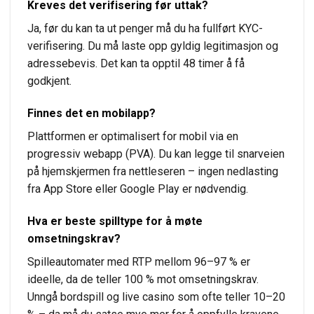
Kreves det verifisering før uttak?
Ja, før du kan ta ut penger må du ha fullført KYC-
verifisering. Du må laste opp gyldig legitimasjon og
adressebevis. Det kan ta opptil 48 timer å få
godkjent.
Finnes det en mobilapp?
Plattformen er optimalisert for mobil via en
progressiv webapp (PVA). Du kan legge til snarveien
på hjemskjermen fra nettleseren – ingen nedlasting
fra App Store eller Google Play er nødvendig.
Hva er beste spilltype for å møte
omsetningskrav?
Spilleautomater med RTP mellom 96–97 % er
ideelle, da de teller 100 % mot omsetningskrav.
Unngå bordspill og live casino som ofte teller 10–20