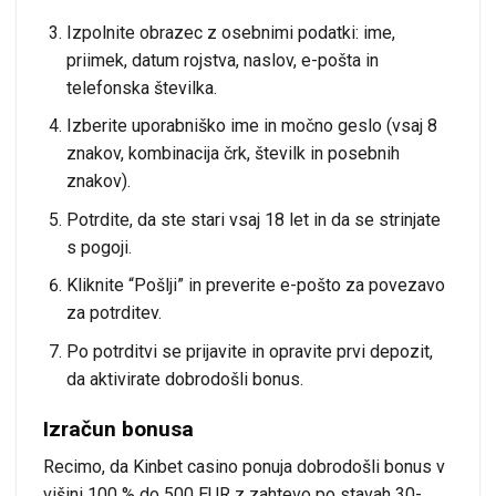
Izpolnite obrazec z osebnimi podatki: ime,
priimek, datum rojstva, naslov, e-pošta in
telefonska številka.
Izberite uporabniško ime in močno geslo (vsaj 8
znakov, kombinacija črk, številk in posebnih
znakov).
Potrdite, da ste stari vsaj 18 let in da se strinjate
s pogoji.
Kliknite “Pošlji” in preverite e-pošto za povezavo
za potrditev.
Po potrditvi se prijavite in opravite prvi depozit,
da aktivirate dobrodošli bonus.
Izračun bonusa
Recimo, da Kinbet casino ponuja dobrodošli bonus v
višini 100 % do 500 EUR z zahtevo po stavah 30-