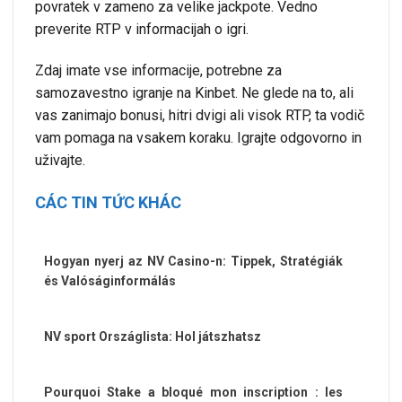
povratek v zameno za velike jackpote. Vedno
preverite RTP v informacijah o igri.
Zdaj imate vse informacije, potrebne za
samozavestno igranje na Kinbet. Ne glede na to, ali
vas zanimajo bonusi, hitri dvigi ali visok RTP, ta vodič
vam pomaga na vsakem koraku. Igrajte odgovorno in
uživajte.
CÁC TIN TỨC KHÁC
Hogyan nyerj az NV Casino-n: Tippek, Stratégiák
és Valóságinformálás
NV sport Országlista: Hol játszhatsz
Pourquoi Stake a bloqué mon inscription : les