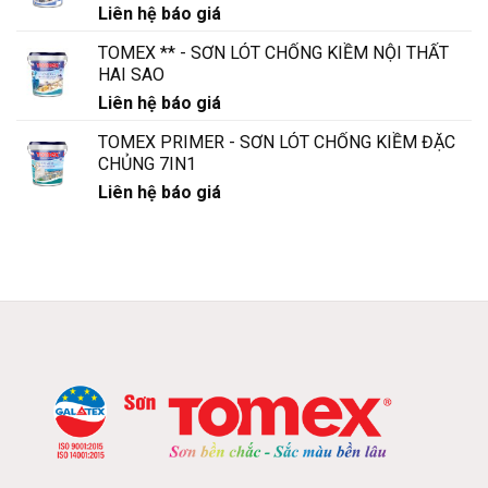
Liên hệ báo giá
TOMEX ** - SƠN LÓT CHỐNG KIỀM NỘI THẤT
HAI SAO
Liên hệ báo giá
TOMEX PRIMER - SƠN LÓT CHỐNG KIỀM ĐẶC
CHỦNG 7IN1
Liên hệ báo giá