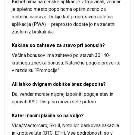
Kinbet nima namenske aplikacije v trgovinah, vendar
je spletno mesto popolnoma optimizirano za
mobilne naprave. Deluje kot progresivna spletna
aplikacija (PWA) – preprosto dodate jo na začetni
zaslon iz brskalnika.
Kakšne so zahteve za stavo pri bonusih?
Večina bonusov ima zahtevo po stavah 30–40-
kratnega zneska bonusa. Natančne pogoje preverite
v razdelku “Promocije”.
Ali lahko dvignem dobitke brez depozita?
Da, vendar morate najprej izpolniti pogoje stav in
opraviti KYC. Dvigi so možni šele potem.
Kateri načini plačila so na voljo?
Visa/Mastercard, Skrill, Neteller, bankovna nakazila
in kriptovalute (BTC, ETH). Vse podrobnosti so v