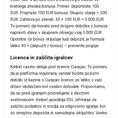
kratnega zneska bonusa. Primer: deponirate 100
EUR. Prejmete 100 EUR bonusa. Skupno stanje = 200
EUR. Zahteva po stavah: 30 × 100 EUR = 3.000 EUR.
To pomeni, da morate pred dvigom dobička z bonusa
napraviti stave v skupnem obsegu vsaj 3.000 EUR.
Opomba: če bonus vključuje tudi depozit, je formula
lahko 30 × (depozit + bonus) — preverite pogoje.
Licenca in zaščita igralcev
Kinbet casino deluje pod licenco Curaçao. To pomeni,
da je platforma regulirana, vendar bodite pozorni:
dobitki iz kazina s Curaçao licenco so lahko v vaši
državi obdavčeni kot osebni dohodek. Priporočamo,
da se pred igranjem posvetujete z davčnim
svetovalcem. Kinbet uporablja SSL šifriranje za
zaščito podatkov in orodja za odgovorno igranje, kot
so omejitve depozita in samodejna izključitev. Vedno