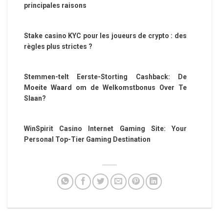
principales raisons
Stake casino KYC pour les joueurs de crypto : des
règles plus strictes ?
Stemmen-telt Eerste-Storting Cashback: De
Moeite Waard om de Welkomstbonus Over Te
Slaan?
WinSpirit Casino Internet Gaming Site: Your
Personal Top-Tier Gaming Destination