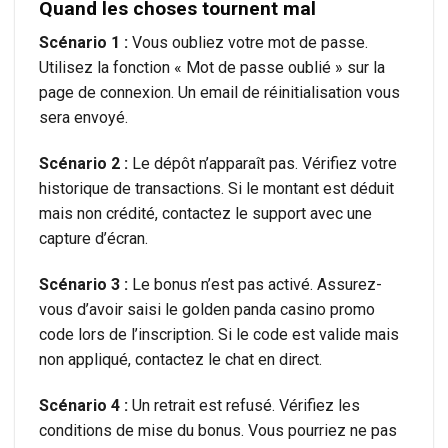
Quand les choses tournent mal
Scénario 1 :
Vous oubliez votre mot de passe.
Utilisez la fonction « Mot de passe oublié » sur la
page de connexion. Un email de réinitialisation vous
sera envoyé.
Scénario 2 :
Le dépôt n’apparaît pas. Vérifiez votre
historique de transactions. Si le montant est déduit
mais non crédité, contactez le support avec une
capture d’écran.
Scénario 3 :
Le bonus n’est pas activé. Assurez-
vous d’avoir saisi le golden panda casino promo
code lors de l’inscription. Si le code est valide mais
non appliqué, contactez le chat en direct.
Scénario 4 :
Un retrait est refusé. Vérifiez les
conditions de mise du bonus. Vous pourriez ne pas