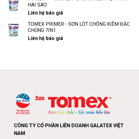
HAI SAO
Liên hệ báo giá
TOMEX PRIMER - SƠN LÓT CHỐNG KIỀM ĐẶC
CHỦNG 7IN1
Liên hệ báo giá
CÔNG TY CỔ PHẦN LIÊN DOANH GALATEX VIỆT
NAM