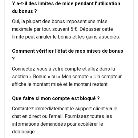
Y a-t-il des limites de mise pendant l’utilisation
du bonus ?
Oui, la plupart des bonus imposent une mise
maximale par tour, souvent 5 €. Dépasser cette
limite peut annuler le bonus et les gains associés.
Comment vérifier l’état de mes mises de bonus
?
Connectez-vous à votre compte et allez dans la
section « Bonus » ou « Mon compte ». Un compteur
affiche le montant misé et le montant restant.
Que faire si mon compte est bloqué ?
Contactez immédiatement le support client via le
chat en direct ou l’email. Fournissez toutes les
informations demandées pour accélérer le
déblocage.