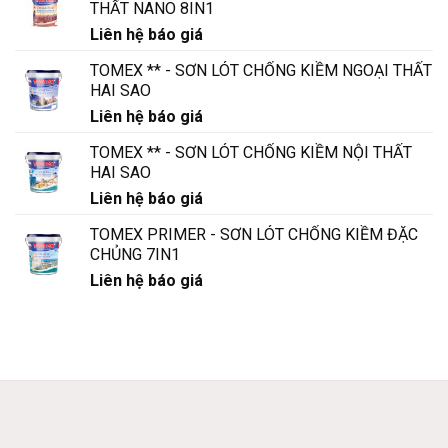
THẤT NANO 8IN1
Liên hệ báo giá
TOMEX ** - SƠN LÓT CHỐNG KIỀM NGOẠI THẤT
HAI SAO
Liên hệ báo giá
TOMEX ** - SƠN LÓT CHỐNG KIỀM NỘI THẤT
HAI SAO
Liên hệ báo giá
TOMEX PRIMER - SƠN LÓT CHỐNG KIỀM ĐẶC
CHỦNG 7IN1
Liên hệ báo giá