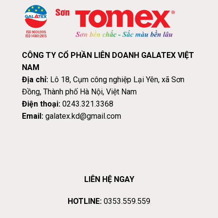
CÔNG TY CỔ PHẦN LIÊN DOANH GALATEX VIỆT
NAM
Địa chỉ:
Lô 18, Cụm công nghiệp Lại Yên, xã Sơn
Đồng, Thành phố Hà Nội, Việt Nam
Điện thoại:
0243.321.3368
Email:
galatex.kd@gmail.com
LIÊN HỆ NGAY
HOTLINE:
0353.559.559