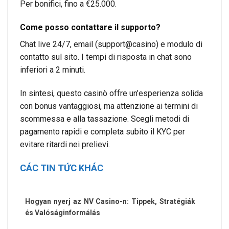
Per bonifici, fino a €25.000.
Come posso contattare il supporto?
Chat live 24/7, email (support@casino) e modulo di
contatto sul sito. I tempi di risposta in chat sono
inferiori a 2 minuti.
In sintesi, questo casinò offre un’esperienza solida
con bonus vantaggiosi, ma attenzione ai termini di
scommessa e alla tassazione. Scegli metodi di
pagamento rapidi e completa subito il KYC per
evitare ritardi nei prelievi.
CÁC TIN TỨC KHÁC
Hogyan nyerj az NV Casino-n: Tippek, Stratégiák
és Valóságinformálás