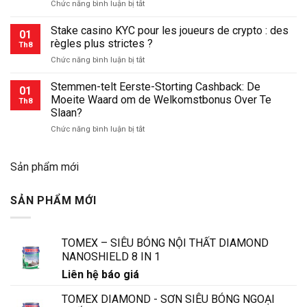
ở
Chức năng bình luận bị tắt
játszhatsz
és
Pourquoi
Valóságinformálás
Stake
Stake casino KYC pour les joueurs de crypto : des
01
a
règles plus strictes ?
Th8
bloqué
ở
Chức năng bình luận bị tắt
mon
Stake
inscription
casino
Stemmen-telt Eerste-Storting Cashback: De
:
01
KYC
les
Moeite Waard om de Welkomstbonus Over Te
Th8
pour
principales
Slaan?
les
raisons
ở
Chức năng bình luận bị tắt
joueurs
Stemmen-
de
telt
crypto
Eerste-
:
Sản phẩm mới
Storting
des
Cashback:
règles
SẢN PHẨM MỚI
De
plus
Moeite
strictes
Waard
?
om
TOMEX – SIÊU BÓNG NỘI THẤT DIAMOND
de
NANOSHIELD 8 IN 1
Welkomstbonus
Over
Liên hệ báo giá
Te
Slaan?
TOMEX DIAMOND - SƠN SIÊU BÓNG NGOẠI