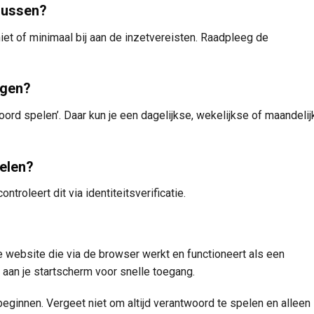
onussen?
iet of minimaal bij aan de inzetvereisten. Raadpleeg de
igen?
oord spelen’. Daar kun je een dagelijkse, wekelijkse of maandeli
elen?
ntroleert dit via identiteitsverificatie.
 website die via de browser werkt en functioneert als een
aan je startscherm voor snelle toegang.
ginnen. Vergeet niet om altijd verantwoord te spelen en alleen