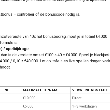
stbonus – controleer of de bonuscode nodig is.
nzetvereiste van 40x het bonusbedrag, moet je in totaal €4.000
formule is:
) / spelbijdrage
.
 dan is de vereiste omzet €100 × 40 = €4.000. Speel je blackjack
.000 / 0,10 = €40.000. Let op: tafels en live spellen dragen vaa
hoogt.
RTING
MAXIMALE OPNAME
VERWERKINGSTIJD
€10.000
Direct
€5.000
1–3 werkdagen