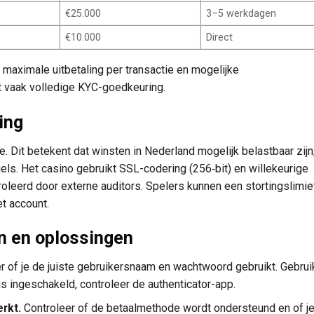
€25.000
3–5 werkdagen
€10.000
Direct
maximale uitbetaling per transactie en mogelijke
 vaak volledige KYC-goedkeuring.
ing
. Dit betekent dat winsten in Nederland mogelijk belastbaar zijn
els. Het casino gebruikt SSL-codering (256‑bit) en willekeurige
eerd door externe auditors. Spelers kunnen een stortingslimiet
et account.
 en oplossingen
r of je de juiste gebruikersnaam en wachtwoord gebruikt. Gebrui
s ingeschakeld, controleer de authenticator-app.
erkt.
Controleer of de betaalmethode wordt ondersteund en of j