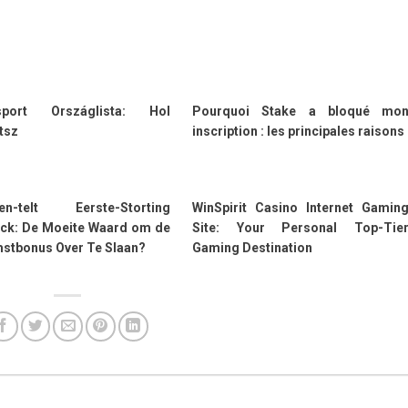
ort Országlista: Hol
Pourquoi Stake a bloqué mo
tsz
inscription : les principales raisons
en-telt Eerste-Storting
WinSpirit Casino Internet Gamin
ck: De Moeite Waard om de
Site: Your Personal Top-Tie
stbonus Over Te Slaan?
Gaming Destination