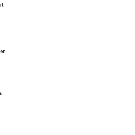
rt.
gen
u.