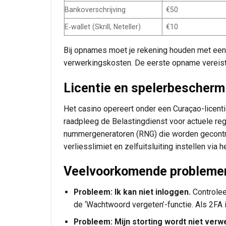
Bankoverschrijving
€50
E‑wallet (Skrill, Neteller)
€10
Bij opnames moet je rekening houden met een 
verwerkingskosten. De eerste opname vereist
Licentie en spelerbescherm
Het casino opereert onder een Curaçao-licentie
raadpleeg de Belastingdienst voor actuele reg
nummergeneratoren (RNG) die worden gecontrol
verliesslimiet en zelfuitsluiting instellen via h
Veelvoorkomende problemen
Probleem: Ik kan niet inloggen.
Controlee
de ‘Wachtwoord vergeten’-functie. Als 2FA i
Probleem: Mijn storting wordt niet verw