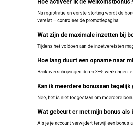
Hoe activeer ik de welkomstbonus
Na registratie en eerste storting wordt de 
vereist – controleer de promotiepagina.
Wat zijn de maximale inzetten bij 
Tijdens het voldoen aan de inzetvereisten mag
Hoe lang duurt een opname naar mi
Bankoverschrijvingen duren 3–5 werkdagen; e‑
Kan ik meerdere bonussen tegelijk
Nee, het is niet toegestaan om meerdere bonus
Wat gebeurt er met mijn bonus als 
Als je je account verwijdert terwijl een bonus 