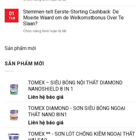
mon
Stake
inscription
casino
Stemmen-telt Eerste-Storting Cashback: De
:
01
KYC
les
Moeite Waard om de Welkomstbonus Over Te
Th8
pour
principales
Slaan?
les
raisons
ở
Chức năng bình luận bị tắt
joueurs
Stemmen-
de
telt
crypto
Eerste-
:
Sản phẩm mới
Storting
des
Cashback:
règles
SẢN PHẨM MỚI
De
plus
Moeite
strictes
Waard
?
om
TOMEX – SIÊU BÓNG NỘI THẤT DIAMOND
de
NANOSHIELD 8 IN 1
Welkomstbonus
Over
Liên hệ báo giá
Te
Slaan?
TOMEX DIAMOND - SƠN SIÊU BÓNG NGOẠI
THẤT NANO 8IN1
Liên hệ báo giá
TOMEX ** - SƠN LÓT CHỐNG KIỀM NGOẠI THẤT