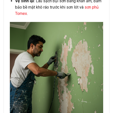
Vệ sinh lại
: Lau sạch bụi sơn bằng khăn ẩm, đảm
bảo bề mặt khô ráo trước khi sơn lót và
sơn phủ
Tomex
.