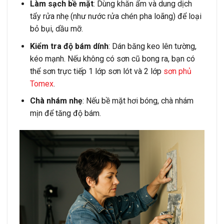
Làm sạch bề mặt
: Dùng khăn ẩm và dung dịch
tẩy rửa nhẹ (như nước rửa chén pha loãng) để loại
bỏ bụi, dầu mỡ.
Kiểm tra độ bám dính
: Dán băng keo lên tường,
kéo mạnh. Nếu không có sơn cũ bong ra, bạn có
thể sơn trực tiếp 1 lớp sơn lót và 2 lớp
sơn phủ
Tomex
.
Chà nhám nhẹ
: Nếu bề mặt hơi bóng, chà nhám
mịn để tăng độ bám.