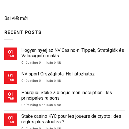
Bài viết mới
RECENT POSTS
Hogyan nyerj az NV Casino-n: Tippek, Stratégiák és
01
Valóságinformálás
Th8
ở
Chức năng bình luận bị tắt
Hogyan
nyerj
NV sport Országlista: Hol játszhatsz
01
az
Th8
ở
Chức năng bình luận bị tắt
NV
NV
Casino-
sport
Pourquoi Stake a bloqué mon inscription : les
n:
01
Országlista:
Tippek,
principales raisons
Th8
Hol
Stratégiák
ở
Chức năng bình luận bị tắt
játszhatsz
és
Pourquoi
Valóságinformálás
Stake
Stake casino KYC pour les joueurs de crypto : des
01
a
règles plus strictes ?
Th8
bloqué
ở
Chức năng bình luận bị tắt