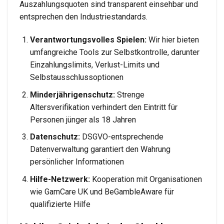
Auszahlungsquoten sind transparent einsehbar und
entsprechen den Industriestandards.
Verantwortungsvolles Spielen:
Wir hier bieten
umfangreiche Tools zur Selbstkontrolle, darunter
Einzahlungslimits, Verlust-Limits und
Selbstausschlussoptionen
Minderjährigenschutz:
Strenge
Altersverifikation verhindert den Eintritt für
Personen jünger als 18 Jahren
Datenschutz:
DSGVO-entsprechende
Datenverwaltung garantiert den Wahrung
persönlicher Informationen
Hilfe-Netzwerk:
Kooperation mit Organisationen
wie GamCare UK und BeGambleAware für
qualifizierte Hilfe