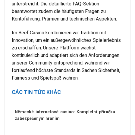
unterstreicht. Die detaillierte FAQ-Sektion
beantwortet zudem die häufigsten Fragen zu
Kontoführung, Prämien und technischen Aspekten.
Im Beef Casino kombinieren wir Tradition mit
Innovation, um ein außergewöhnliches Spielerlebnis
zu erschaffen. Unsere Plattform wächst
kontinuierlich und adaptiert sich den Anforderungen
unserer Community entsprechend, während wir
fortlaufend höchste Standards in Sachen Sicherheit,
Fairness und Spielspaß wahren.
CÁC TIN TỨC KHÁC
Německé internetové casino: Kompletní příručka
zabezpečeným hraním