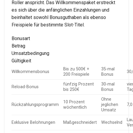
Roller anspricht. Das Willkommenspaket erstreckt
es sich über die anfänglichen Einzahlungen und
beinhaltet sowohl Bonusguthaben als ebenso
Freispiele für bestimmte Slot-Titel.
Bonusart
Betrag
Umsatzbedingung
Gültigkeit
Bis zu 500€ +
35-mal
Willkommensbonus
30
200 Freispiele
Bonus
fünfzig Prozent
30-mal
vie
Reload-Bonus
bis 250€
Bonus
Ta
Ohne
10 Prozent
Rückzahlungsprogramm
jeglichen
7,0
wöchentlich
Umsatz
La
Exklusive Belohnungen
Maßgeschneidert
Wechselnd
Ve