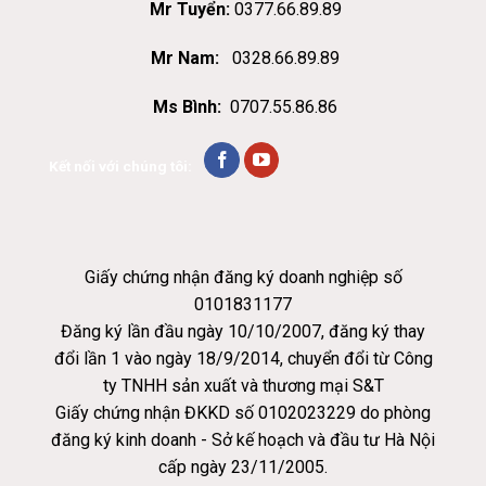
Mr Tuyển:
0377.66.89.89
Mr Nam:
0328.66.89.89
Ms Bình:
0707.55.86.86
Kết nối với chúng tôi:
Giấy chứng nhận đăng ký doanh nghiệp số
0101831177
Đăng ký lần đầu ngày 10/10/2007, đăng ký thay
đổi lần 1 vào ngày 18/9/2014, chuyển đổi từ Công
ty TNHH sản xuất và thương mại S&T
Giấy chứng nhận ĐKKD số 0102023229 do phòng
đăng ký kinh doanh - Sở kế hoạch và đầu tư Hà Nội
cấp ngày 23/11/2005.