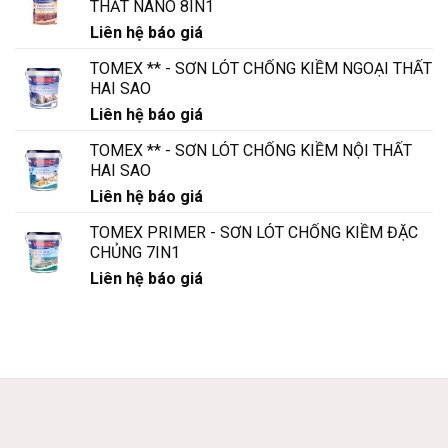
THẤT NANO 8IN1
Liên hệ báo giá
TOMEX ** - SƠN LÓT CHỐNG KIỀM NGOẠI THẤT
HAI SAO
Liên hệ báo giá
TOMEX ** - SƠN LÓT CHỐNG KIỀM NỘI THẤT
HAI SAO
Liên hệ báo giá
TOMEX PRIMER - SƠN LÓT CHỐNG KIỀM ĐẶC
CHỦNG 7IN1
Liên hệ báo giá