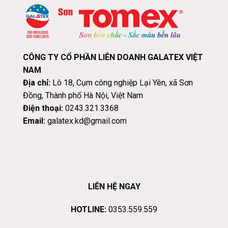
CÔNG TY CỔ PHẦN LIÊN DOANH GALATEX VIỆT
NAM
Địa chỉ:
Lô 18, Cụm công nghiệp Lại Yên, xã Sơn
Đồng, Thành phố Hà Nội, Việt Nam
Điện thoại:
0243.321.3368
Email:
galatex.kd@gmail.com
LIÊN HỆ NGAY
HOTLINE:
0353.559.559