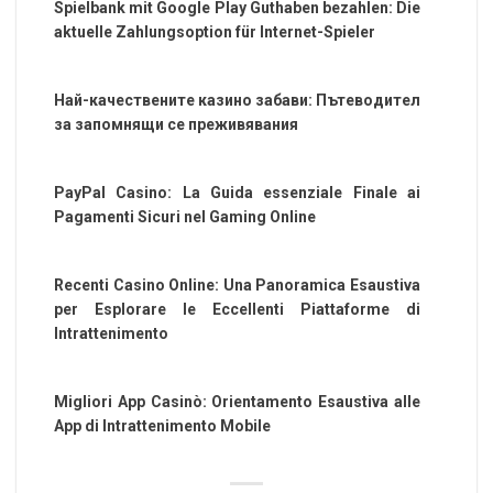
Spielbank mit Google Play Guthaben bezahlen: Die
aktuelle Zahlungsoption für Internet-Spieler
Най-качествените казино забави: Пътеводител
за запомнящи се преживявания
PayPal Casino: La Guida essenziale Finale ai
Pagamenti Sicuri nel Gaming Online
Recenti Casino Online: Una Panoramica Esaustiva
per Esplorare le Eccellenti Piattaforme di
Intrattenimento
Migliori App Casinò: Orientamento Esaustiva alle
App di Intrattenimento Mobile