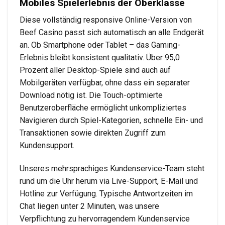
Mobiles Spielerlebnis der Oberklasse
Diese vollständig responsive Online-Version von
Beef Casino passt sich automatisch an alle Endgerät
an. Ob Smartphone oder Tablet – das Gaming-
Erlebnis bleibt konsistent qualitativ. Über 95,0
Prozent aller Desktop-Spiele sind auch auf
Mobilgeräten verfügbar, ohne dass ein separater
Download nötig ist. Die Touch-optimierte
Benutzeroberfläche ermöglicht unkompliziertes
Navigieren durch Spiel-Kategorien, schnelle Ein- und
Transaktionen sowie direkten Zugriff zum
Kundensupport.
Unseres mehrsprachiges Kundenservice-Team steht
rund um die Uhr herum via Live-Support, E-Mail und
Hotline zur Verfügung. Typische Antwortzeiten im
Chat liegen unter 2 Minuten, was unsere
Verpflichtung zu hervorragendem Kundenservice