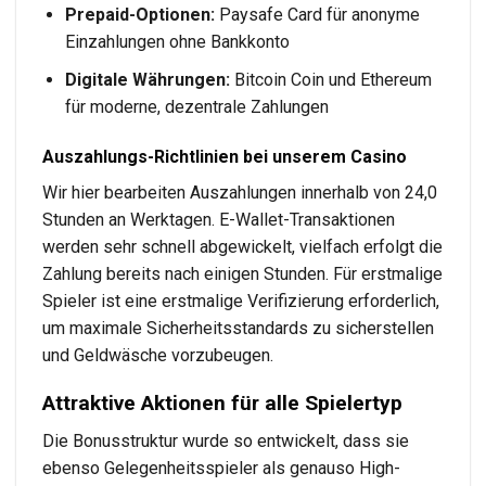
Prepaid-Optionen:
Paysafe Card für anonyme
Einzahlungen ohne Bankkonto
Digitale Währungen:
Bitcoin Coin und Ethereum
für moderne, dezentrale Zahlungen
Auszahlungs-Richtlinien bei unserem Casino
Wir hier bearbeiten Auszahlungen innerhalb von 24,0
Stunden an Werktagen. E-Wallet-Transaktionen
werden sehr schnell abgewickelt, vielfach erfolgt die
Zahlung bereits nach einigen Stunden. Für erstmalige
Spieler ist eine erstmalige Verifizierung erforderlich,
um maximale Sicherheitsstandards zu sicherstellen
und Geldwäsche vorzubeugen.
Attraktive Aktionen für alle Spielertyp
Die Bonusstruktur wurde so entwickelt, dass sie
ebenso Gelegenheitsspieler als genauso High-