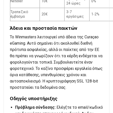
Neteller
10€
0%
24 ώρες
Τραπεζικό
3-7
20€
1-2%
έμβασμα
εργάσιμες
Άδεια και προστασία παικτών
Το Winmasters λειτουργεί υπό άδεια της Curaçao
eGaming. Αυτό σημαίνει ότι ακολουθεί διεθνή
πρότυπα ασφαλείας, αλλά οι παίκτες από την ΕΕ
θα πρέπει να γνωρίζουν ότι τα κέρδη ενδέχεται να
φορολογούνται τοπικά. Συμβουλευτείτε έναν
φοροτεχνικό. Το καζίνο προσφέρει εργαλεία όπως
όρια κατάθεσης, υπενθυμίσεις χρόνου και
αυτοαποκλεισμό. Η κρυπτογράφηση SSL 128-bit
προστατεύει τα δεδομένα σας.
Οδηγός υποστήριξης
Πρόβλημα σύνδεσης:
Ελέγξτε το email/κωδικό