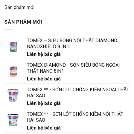
telt
crypto
Eerste-
:
Sản phẩm mới
Storting
des
Cashback:
règles
SẢN PHẨM MỚI
De
plus
Moeite
strictes
Waard
?
om
TOMEX – SIÊU BÓNG NỘI THẤT DIAMOND
de
NANOSHIELD 8 IN 1
Welkomstbonus
Over
Liên hệ báo giá
Te
Slaan?
TOMEX DIAMOND - SƠN SIÊU BÓNG NGOẠI
THẤT NANO 8IN1
Liên hệ báo giá
TOMEX ** - SƠN LÓT CHỐNG KIỀM NGOẠI THẤT
HAI SAO
Liên hệ báo giá
TOMEX ** - SƠN LÓT CHỐNG KIỀM NỘI THẤT
HAI SAO
Liên hệ báo giá