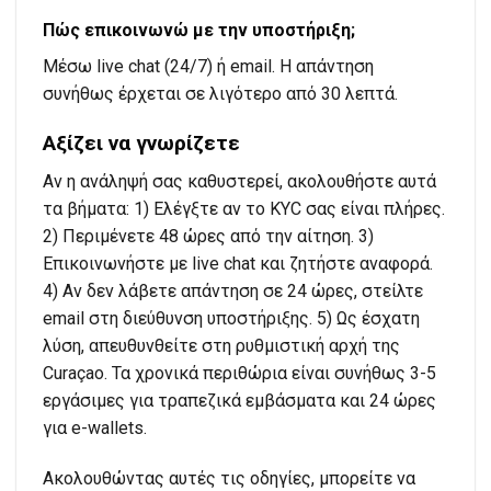
Πώς επικοινωνώ με την υποστήριξη;
Μέσω live chat (24/7) ή email. Η απάντηση
συνήθως έρχεται σε λιγότερο από 30 λεπτά.
Αξίζει να γνωρίζετε
Αν η ανάληψή σας καθυστερεί, ακολουθήστε αυτά
τα βήματα: 1) Ελέγξτε αν το KYC σας είναι πλήρες.
2) Περιμένετε 48 ώρες από την αίτηση. 3)
Επικοινωνήστε με live chat και ζητήστε αναφορά.
4) Αν δεν λάβετε απάντηση σε 24 ώρες, στείλτε
email στη διεύθυνση υποστήριξης. 5) Ως έσχατη
λύση, απευθυνθείτε στη ρυθμιστική αρχή της
Curaçao. Τα χρονικά περιθώρια είναι συνήθως 3-5
εργάσιμες για τραπεζικά εμβάσματα και 24 ώρες
για e-wallets.
Ακολουθώντας αυτές τις οδηγίες, μπορείτε να