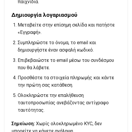
παιχνίδια.
Δημιουργία λογαριασμού
Μεταβείτε στην επίσημη σελίδα και πατήστε
«Εγγραφή».
Συμπληρώστε το όνομα, το email και
δημιουργήστε έναν ασφαλή κωδικό.
Επιβεβαιώστε το email μέσω του συνδέσμου
που θα λάβετε.
Προσθέστε τα στοιχεία πληρωμής και κάντε
την πρώτη σας κατάθεση.
Ολοκληρώστε την επαλήθευση
ταυτοπροσωπίας ανεβάζοντας αντίγραφο
ταυτότητας.
Σημείωση:
Χωρίς ολοκληρωμένο KYC, δεν
μπορείτε να κάνετε ανάληψη.