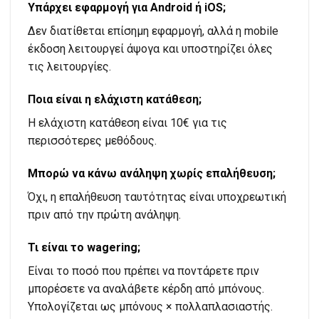
Υπάρχει εφαρμογή για Android ή iOS;
Δεν διατίθεται επίσημη εφαρμογή, αλλά η mobile
έκδοση λειτουργεί άψογα και υποστηρίζει όλες
τις λειτουργίες.
Ποια είναι η ελάχιστη κατάθεση;
Η ελάχιστη κατάθεση είναι 10€ για τις
περισσότερες μεθόδους.
Μπορώ να κάνω ανάληψη χωρίς επαλήθευση;
Όχι, η επαλήθευση ταυτότητας είναι υποχρεωτική
πριν από την πρώτη ανάληψη.
Τι είναι το wagering;
Είναι το ποσό που πρέπει να ποντάρετε πριν
μπορέσετε να αναλάβετε κέρδη από μπόνους.
Υπολογίζεται ως μπόνους × πολλαπλασιαστής.