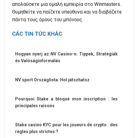
απολαύσετε μια ομαλή εμπειρία στο Winmasters.
Θυμηθείτε να παίζετε υπεύθυνα και να διαβάζετε
πάντα τους όρους του μπόνους.
CÁC TIN TỨC KHÁC
Hogyan nyerj az NV Casino-n: Tippek, Stratégiák
és Valóságinformálás
NV sport Országlista: Hol játszhatsz
Pourquoi Stake a bloqué mon inscription : les
principales raisons
Stake casino KYC pour les joueurs de crypto : des
règles plus strictes ?