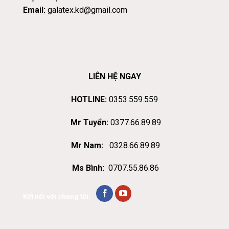
Email:
galatex.kd@gmail.com
LIÊN HỆ NGAY
HOTLINE:
0353.559.559
Mr Tuyển:
0377.66.89.89
Mr Nam:
0328.66.89.89
Ms Bình:
0707.55.86.86
Kết nối với chúng tôi: