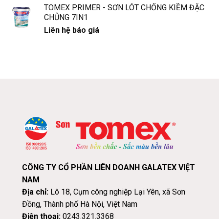
TOMEX PRIMER - SƠN LÓT CHỐNG KIỀM ĐẶC
CHỦNG 7IN1
Liên hệ báo giá
CÔNG TY CỔ PHẦN LIÊN DOANH GALATEX VIỆT
NAM
Địa chỉ:
Lô 18, Cụm công nghiệp Lại Yên, xã Sơn
Đồng, Thành phố Hà Nội, Việt Nam
Điện thoại:
0243.321.3368