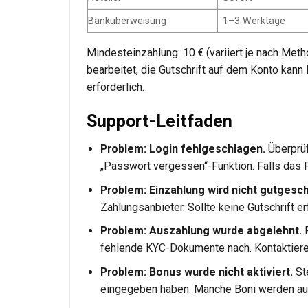
Banküberweisung
1–3 Werktage
Mindesteinzahlung: 10 € (variiert je nach Met
bearbeitet, die Gutschrift auf dem Konto kann
erforderlich.
Support-Leitfaden
Problem: Login fehlgeschlagen.
Überprüf
„Passwort vergessen“-Funktion. Falls das P
Problem: Einzahlung wird nicht gutgesc
Zahlungsanbieter. Sollte keine Gutschrift 
Problem: Auszahlung wurde abgelehnt.
P
fehlende KYC-Dokumente nach. Kontaktieren
Problem: Bonus wurde nicht aktiviert.
Ste
eingegeben haben. Manche Boni werden aut