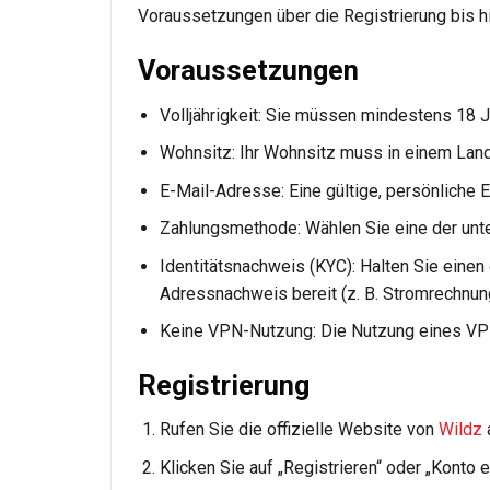
Voraussetzungen über die Registrierung bis 
Voraussetzungen
Volljährigkeit: Sie müssen mindestens 18 J
Wohnsitz: Ihr Wohnsitz muss in einem Land 
E-Mail-Adresse: Eine gültige, persönliche E
Zahlungsmethode: Wählen Sie eine der unte
Identitätsnachweis (KYC): Halten Sie eine
Adressnachweis bereit (z. B. Stromrechnun
Keine VPN-Nutzung: Die Nutzung eines VPN
Registrierung
Rufen Sie die offizielle Website von
Wildz
Klicken Sie auf „Registrieren“ oder „Konto er