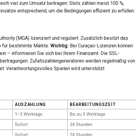
gleich viel zum Umsatz beitragen: Slots zählen meist 100 %,
Einsätze entsprechend, um die Bedingungen effizient zu erfüllen.
thority (MGA) lizenziert und reguliert. Zusätzlich besitzt das
o für bestimmte Märkte.
Wichtig:
Bei Curaçao-Lizenzen können
ein – informieren Sie sich bei Ihrem Finanzamt. Die SSL-
übertragungen. Zufallszahlengeneratoren werden regelmäßig von
. Verantwortungsvolles Spielen wird unterstützt
AUSZAHLUNG
BEARBEITUNGSZEIT
1–3 Werktage
Bis zu 5 Werktage
Sofort
24 Stunden
Sofort
24 Stunden