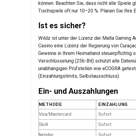
können. Beachten Sie, dass nicht alle Spiele 
Tischspiele oft nur 10–20 %. Planen Sie Ihre 
Ist es sicher?
Wildz ist unter der Lizenz der Malta Gaming Au
Casino eine Lizenz der Regierung von Curaça
Gewinne in Ihrem Heimatland steuerpflichtig s
Verschlüsselung (256-Bit) schützt alle Daten
unabhängigen Prüfstellen wie eCOGRA getestet
(Einzahlungslimits, Selbstausschluss).
Ein- und Auszahlungen
METHODE
EINZAHLUNG
Visa/Mastercard
Sofort
Skrill
Sofort
Neteller
Sofort