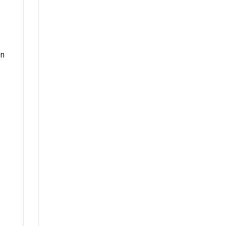
en
n
g
r