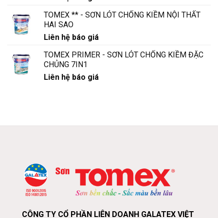
TOMEX ** - SƠN LÓT CHỐNG KIỀM NỘI THẤT
HAI SAO
Liên hệ báo giá
TOMEX PRIMER - SƠN LÓT CHỐNG KIỀM ĐẶC
CHỦNG 7IN1
Liên hệ báo giá
CÔNG TY CỔ PHẦN LIÊN DOANH GALATEX VIỆT