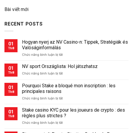
Bài viết mới
RECENT POSTS
Hogyan nyerj az NV Casino-n: Tippek, Stratégiák és
01
Valóságinformálás
Th8
ở
Chức năng bình luận bị tắt
Hogyan
nyerj
NV sport Országlista: Hol játszhatsz
01
az
Th8
ở
Chức năng bình luận bị tắt
NV
NV
Casino-
sport
Pourquoi Stake a bloqué mon inscription : les
n:
01
Országlista:
Tippek,
principales raisons
Th8
Hol
Stratégiák
ở
Chức năng bình luận bị tắt
játszhatsz
és
Pourquoi
Valóságinformálás
Stake
Stake casino KYC pour les joueurs de crypto : des
01
a
règles plus strictes ?
Th8
bloqué
ở
Chức năng bình luận bị tắt
mon
Stake
inscription
casino