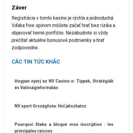
Záver
Registrácia v tomto kasíne je rýchla a jednoduchá.
Vďaka free spinom môžete začať hrať bez rizika a
objavovať herné portfólio. Nezabudnite si vždy
prečítať aktuálne bonusové podmienky a hrať
zodpovedne.
CÁC TIN TỨC KHÁC
Hogyan nyerj az NV Casino-n: Tippek, Stratégiák
és Valóságinformálás
NV sport Országlista: Hol játszhatsz
Pourquoi Stake a bloqué mon inscription : les
principales raisons