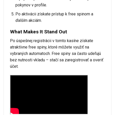
pokynov v profile.
Po aktivácii získate prístup k free spinom a
ďalším akciám.
What Makes It Stand Out
Po úspešnej registrácii v tomto kasíne získate
atraktívne free spiny, ktoré môžete využiť na
vybraných automatoch. Free spiny sa často udeľujú
bez nutnosti vkladu – stačí sa zaregistrovať a overiť
účet.