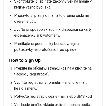
Skontrolujte, či spĺňate zákonný vek na hranie v
krajine vášho bydliska.
Pripravte si platný e‑mail a telefónne číslo na
overenie účtu.
Zvoľte si spôsob vkladu – k dispozícii sú karty,
e‑peňaženky aj kryptomeny.
Prečítajte si podmienky bonusov, najmä
požiadavky na pretočenie free spinov.
How to Sign Up
Prejdite na oficiálnu stránku kasína a kliknite na
tlačidlo „Registrácia“.
Vyplňte registračný formulár – meno, e‑mail,
heslo a menu.
Potvrďte registráciu cez e‑mail alebo SMS kód.
V prípade prvého vkladu aktivujte bonus podľa