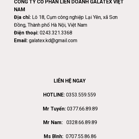
CÔNG TY CỔ PHẦN LIÊN DOANH GALATEX VIỆT
NAM
Địa chỉ:
Lô 18, Cụm công nghiệp Lại Yên, xã Sơn
Đồng, Thành phố Hà Nội, Việt Nam
Điện thoại:
0243.321.3368
Email:
galatex.kd@gmail.com
LIÊN HỆ NGAY
HOTLINE:
0353.559.559
Mr Tuyển:
0377.66.89.89
Mr Nam:
0328.66.89.89
Ms Bình:
0707.55.86.86