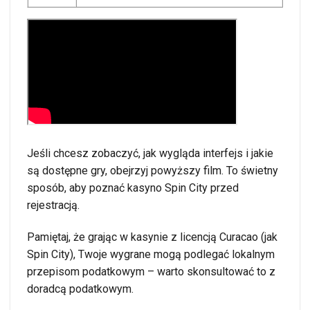
Jeśli chcesz zobaczyć, jak wygląda interfejs i jakie
są dostępne gry, obejrzyj powyższy film. To świetny
sposób, aby poznać kasyno Spin City przed
rejestracją.
Pamiętaj, że grając w kasynie z licencją Curacao (jak
Spin City), Twoje wygrane mogą podlegać lokalnym
przepisom podatkowym – warto skonsultować to z
doradcą podatkowym.