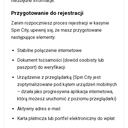
niezbędne informacje.
Przygotowanie do rejestracji
Zanim rozpoczniesz proces rejestracji w kasynie
Spin City, upewnij się, że masz przygotowane
następujące elementy:
Stabilne połączenie internetowe
Dokument tożsamości (dowód osobisty lub
paszport) do weryfikacji
Urządzenie z przeglądarką (Spin City jest
zoptymalizowane pod kątem urządzeń mobilnych
– działa jako progresywna aplikacja internetowa,
którą możesz uruchomić z poziomu przeglądarki)
Aktywny adres e-mail
Karta płatnicza lub portfel elektroniczny do wpłat