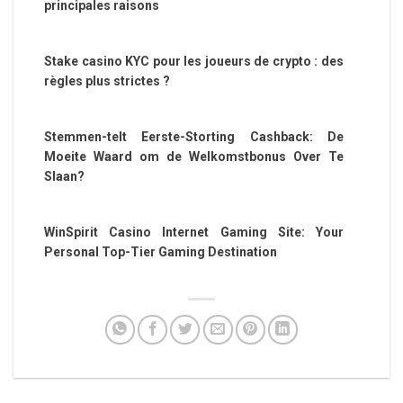
principales raisons
Stake casino KYC pour les joueurs de crypto : des
règles plus strictes ?
Stemmen-telt Eerste-Storting Cashback: De
Moeite Waard om de Welkomstbonus Over Te
Slaan?
WinSpirit Casino Internet Gaming Site: Your
Personal Top-Tier Gaming Destination