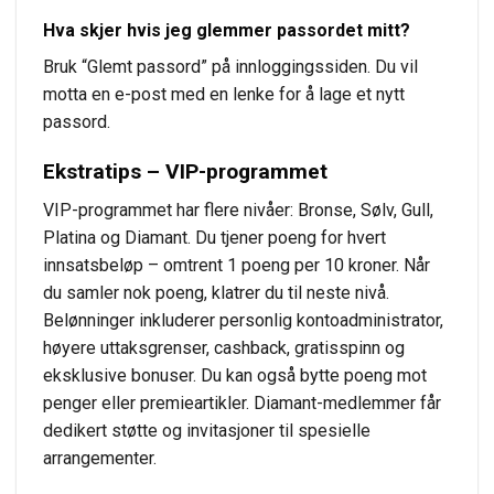
Hva skjer hvis jeg glemmer passordet mitt?
Bruk “Glemt passord” på innloggingssiden. Du vil
motta en e-post med en lenke for å lage et nytt
passord.
Ekstratips – VIP-programmet
VIP-programmet har flere nivåer: Bronse, Sølv, Gull,
Platina og Diamant. Du tjener poeng for hvert
innsatsbeløp – omtrent 1 poeng per 10 kroner. Når
du samler nok poeng, klatrer du til neste nivå.
Belønninger inkluderer personlig kontoadministrator,
høyere uttaksgrenser, cashback, gratisspinn og
eksklusive bonuser. Du kan også bytte poeng mot
penger eller premieartikler. Diamant-medlemmer får
dedikert støtte og invitasjoner til spesielle
arrangementer.