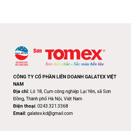
CÔNG TY CỔ PHẦN LIÊN DOANH GALATEX VIỆT
NAM
Địa chỉ:
Lô 18, Cụm công nghiệp Lại Yên, xã Sơn
Đồng, Thành phố Hà Nội, Việt Nam
Điện thoại:
0243.321.3368
Email:
galatex.kd@gmail.com