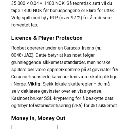
35 000 × 0,04 = 1400 NOK. Så teoretisk sett vil du
tape 1400 NOK før bonuspengene er klare for uttak.
Velg spill med høy RTP (over 97 %) for å redusere
forventet tap.
Licence & Player Protection
Roobet opererer under en Curacao-lisens (nr.
8048/JAZ). Dette betyr at kasinoet følger
grunnleggende sikkerhetsstandarder, men norske
spillere bør være oppmerksomme på at gevinster fra
Curacao-lisensierte kasinoer kan være skattepliktige
i Norge.
Viktig:
Sjekk lokale skatteregler – du må
selv deklarere gevinster over en viss grense.
Kasinoet bruker SSL-kryptering for å beskytte data
og tilbyr tofaktorautentisering (2FA) for økt sikkerhet.
Money In, Money Out