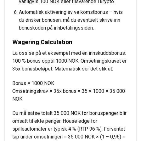
vanligvis 100 NOK eller tilsvarende i krypto.
Automatisk aktivering av velkomstbonus – hvis
du ønsker bonusen, må du eventuelt skrive inn
bonuskoden på innbetalingssiden.
Wagering Calculation
La oss se på et eksempel med en innskuddsbonus:
100 % bonus opptil 1000 NOK. Omsetningskravet er
35x bonusbeløpet. Matematisk ser det slik ut:
Bonus = 1000 NOK
Omsetningskrav = 35x bonus = 35 × 1000 = 35 000
NOK
Du må satse totalt 35 000 NOK før bonuspenger blir
omsatt til ekte penger. House edge for
spilleautomater er typisk 4 % (RTP 96 %). Forventet
tap under omsetningen = 35 000 NOK × (1 – 0,96) =