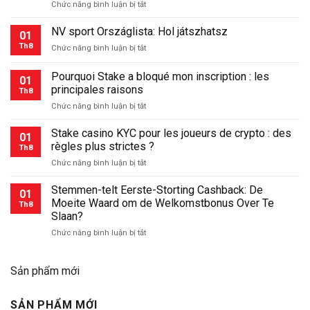
ở
Chức năng bình luận bị tắt
Hogyan
nyerj
NV sport Országlista: Hol játszhatsz
01
az
Th8
ở
Chức năng bình luận bị tắt
NV
NV
Casino-
sport
Pourquoi Stake a bloqué mon inscription : les
n:
01
Országlista:
Tippek,
principales raisons
Th8
Hol
Stratégiák
ở
Chức năng bình luận bị tắt
játszhatsz
és
Pourquoi
Valóságinformálás
Stake
Stake casino KYC pour les joueurs de crypto : des
01
a
règles plus strictes ?
Th8
bloqué
ở
Chức năng bình luận bị tắt
mon
Stake
inscription
casino
Stemmen-telt Eerste-Storting Cashback: De
:
01
KYC
les
Moeite Waard om de Welkomstbonus Over Te
Th8
pour
principales
Slaan?
les
raisons
ở
Chức năng bình luận bị tắt
joueurs
Stemmen-
de
telt
crypto
Eerste-
:
Sản phẩm mới
Storting
des
Cashback:
règles
SẢN PHẨM MỚI
De
plus