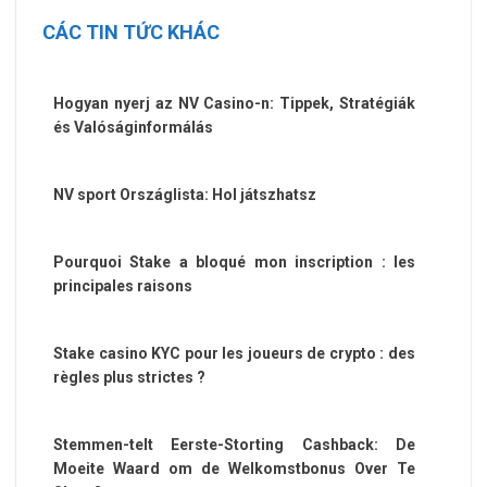
CÁC TIN TỨC KHÁC
Hogyan nyerj az NV Casino-n: Tippek, Stratégiák
és Valóságinformálás
NV sport Országlista: Hol játszhatsz
Pourquoi Stake a bloqué mon inscription : les
principales raisons
Stake casino KYC pour les joueurs de crypto : des
règles plus strictes ?
Stemmen-telt Eerste-Storting Cashback: De
Moeite Waard om de Welkomstbonus Over Te