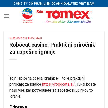
Skip
CÔNG TY CỔ PHẦN LIÊN DOANH GALATEX VIỆT NAM
to
content
HƯỚNG DẪN PHỐI MÀU
Robocat casino: Praktični priročnik
za uspešno igranje
To ni splošna ocena igralnice – to je praktični
priročnik za igralce
https://robocats.si/
. Tukaj boste
našli vse, kar potrebujete za začetek in učinkovito
igranje.
Priprava