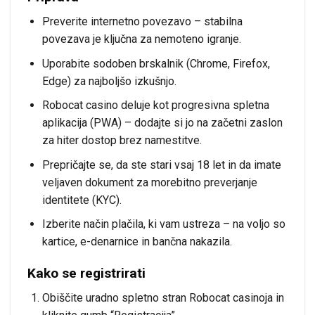
Preverite internetno povezavo – stabilna
povezava je ključna za nemoteno igranje.
Uporabite sodoben brskalnik (Chrome, Firefox,
Edge) za najboljšo izkušnjo.
Robocat casino deluje kot progresivna spletna
aplikacija (PWA) – dodajte si jo na začetni zaslon
za hiter dostop brez namestitve.
Prepričajte se, da ste stari vsaj 18 let in da imate
veljaven dokument za morebitno preverjanje
identitete (KYC).
Izberite način plačila, ki vam ustreza – na voljo so
kartice, e-denarnice in bančna nakazila.
Kako se registrirati
Obiščite uradno spletno stran Robocat casinoja in