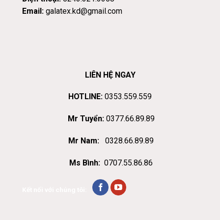
Email:
galatex.kd@gmail.com
LIÊN HỆ NGAY
HOTLINE:
0353.559.559
Mr Tuyển:
0377.66.89.89
Mr Nam:
0328.66.89.89
Ms Bình:
0707.55.86.86
Kết nối với chúng tôi: