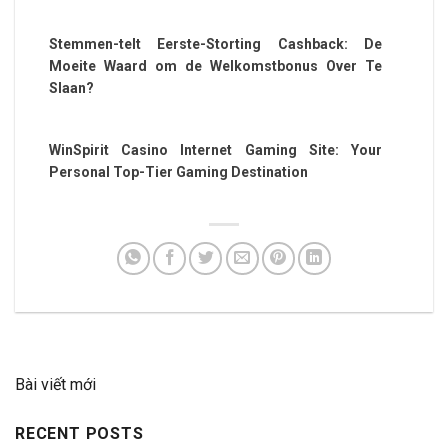
Stemmen-telt Eerste-Storting Cashback: De
Moeite Waard om de Welkomstbonus Over Te
Slaan?
WinSpirit Casino Internet Gaming Site: Your
Personal Top-Tier Gaming Destination
Bài viết mới
RECENT POSTS