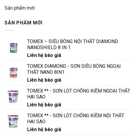
telt
crypto
Eerste-
:
Sản phẩm mới
Storting
des
Cashback:
règles
SẢN PHẨM MỚI
De
plus
Moeite
strictes
Waard
?
om
TOMEX – SIÊU BÓNG NỘI THẤT DIAMOND
de
NANOSHIELD 8 IN 1
Welkomstbonus
Over
Liên hệ báo giá
Te
Slaan?
TOMEX DIAMOND - SƠN SIÊU BÓNG NGOẠI
THẤT NANO 8IN1
Liên hệ báo giá
TOMEX ** - SƠN LÓT CHỐNG KIỀM NGOẠI THẤT
HAI SAO
Liên hệ báo giá
TOMEX ** - SƠN LÓT CHỐNG KIỀM NỘI THẤT
HAI SAO
Liên hệ báo giá