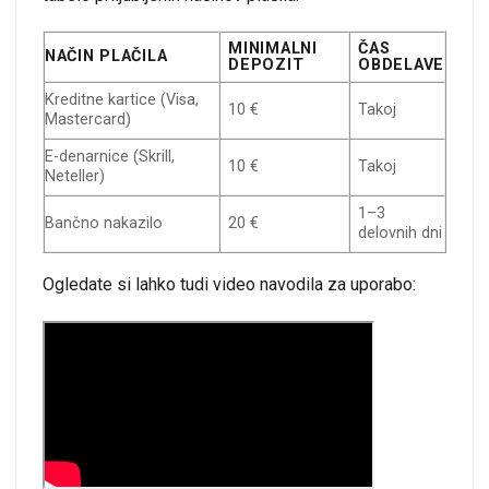
MINIMALNI
ČAS
NAČIN PLAČILA
DEPOZIT
OBDELAVE
Kreditne kartice (Visa,
10 €
Takoj
Mastercard)
E-denarnice (Skrill,
10 €
Takoj
Neteller)
1–3
Bančno nakazilo
20 €
delovnih dni
Ogledate si lahko tudi video navodila za uporabo: