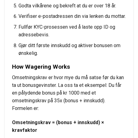
Godta vilkårene og bekreft at du er over 18 år.
Verifiser e-postadressen din via lenken du mottar.
Fullfør KYC-prosessen ved å laste opp ID og
adressebevis.
Gjør ditt første innskudd og aktiver bonusen om
ønskelig.
How Wagering Works
Omsetningskrav er hvor mye du må satse før du kan
ta ut bonusgevinster. La oss ta et eksempel: Du får
en pålydende bonus på kr 1000 med et
omsetningskrav på 35x (bonus + innskudd).
Formelen er:
Omsetningskrav = (bonus + innskudd) ×
kravfaktor