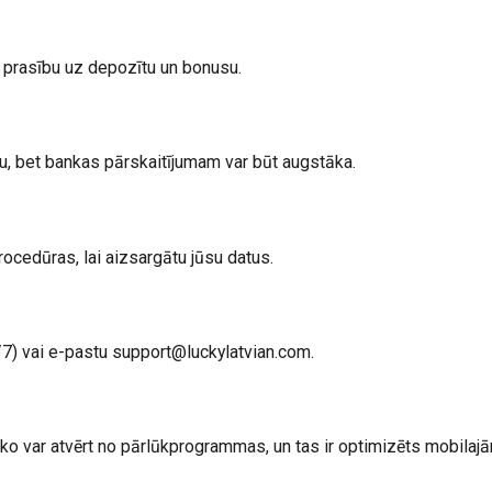
u prasību uz depozītu un bonusu.
žu, bet bankas pārskaitījumam var būt augstāka.
ocedūras, lai aizsargātu jūsu datus.
/7) vai e-pastu support@luckylatvian.com.
ko var atvērt no pārlūkprogrammas, un tas ir optimizēts mobilaj