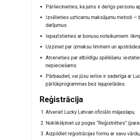
Pārliecinieties, ka jums ir derīgs personu 
Izvēlieties uzticamu maksājumu metodi — ba
darījumus.
Iepazīstieties ar bonusu noteikumiem: lik
Uzziniet par izmaksu limitiem un apstrādes 
Atcerieties par atbildīgu spēlēšanu: iestati
nepieciešams.
Pārbaudiet, vai jūsu ierīce ir saderīga ar L
pārlūkprogrammas bez lejupielādes.
Reģistrācija
Atveriet Lucky Latvian oficiālo mājaslapu.
Noklikšķiniet uz pogas “Reģistrēties” (paras
Aizpildiet reģistrācijas formu ar savu vārd