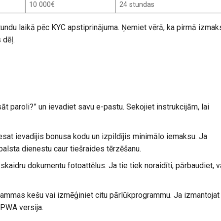
10 000€
24 stundas
tundu laikā pēc KYC apstiprinājuma. Ņemiet vērā, ka pirmā izmak
 dēļ.
āt paroli?” un ievadiet savu e-pastu. Sekojiet instrukcijām, lai
 esat ievadījis bonusa kodu un izpildījis minimālo iemaksu. Ja
balsta dienestu caur tiešraides tērzēšanu.
kaidru dokumentu fotoattēlus. Ja tie tiek noraidīti, pārbaudiet, v
rammas kešu vai izmēģiniet citu pārlūkprogrammu. Ja izmantojat
ā PWA versija.