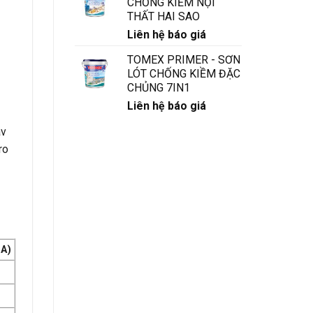
CHỐNG KIỀM NỘI
THẤT HAI SAO
Liên hệ báo giá
TOMEX PRIMER - SƠN
LÓT CHỐNG KIỀM ĐẶC
CHỦNG 7IN1
Liên hệ báo giá
av
ro
A)