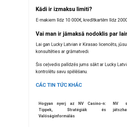
Kādi ir izmaksu limiti?
E-makiem līdz 10 000€, kredītkartēm līdz 200
Vai man ir jāmaksā nodoklis par la
Lai gan Lucky Latvian ir Kirasao licencēts, jūs
konsultēties ar grāmatvedi.
Šis ceļvedis palīdzēs jums sākt ar Lucky Latvia
kontrolētu savu spēlēšanu.
CÁC TIN TỨC KHÁC
Hogyan nyerj az NV Casino-n:
NV sp
Tippek, Stratégiák és
játszha
Valóságinformálás