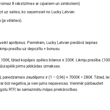
 (vismaz 8 rakstzīmes ar cipariem un simboliem).
not uz saites, ko saņemsiet no Lucky Latvian.
(ja vēlaties).
i veikt aprēķinus. Piemēram, Lucky Latvian piedāvā laipnas
ikmju prasību uz depozītu + bonusu.
100€, tātad kopējais spēles bilance ir 200€. Likmju prasība: (10
 jāizspēlē pirms jebkādas izmaksas.
, paredzamais zaudējums ir (1 – 0,96) × 7000€ = 280€. Tātad, lai
var būt negatīva, ja vien jums nepaveicas. Vienmēr pārbaudiet
gstu RTP, lai samazinātu mājas priekšrocības.