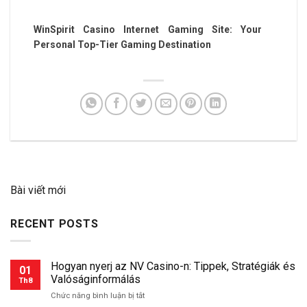
WinSpirit Casino Internet Gaming Site: Your
Personal Top-Tier Gaming Destination
Bài viết mới
RECENT POSTS
Hogyan nyerj az NV Casino-n: Tippek, Stratégiák és
01
Valóságinformálás
Th8
ở
Chức năng bình luận bị tắt
Hogyan