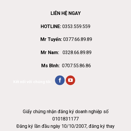
LIÊN HỆ NGAY
HOTLINE:
0353.559.559
Mr Tuyển:
0377.66.89.89
Mr Nam:
0328.66.89.89
Ms Bình:
0707.55.86.86
Kết nối với chúng tôi:
Giấy chứng nhận đăng ký doanh nghiệp số
0101831177
Đăng ký lần đầu ngày 10/10/2007, đăng ký thay