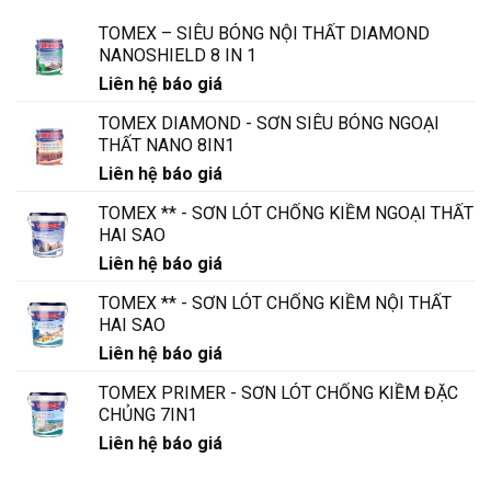
Waard
?
om
TOMEX – SIÊU BÓNG NỘI THẤT DIAMOND
de
NANOSHIELD 8 IN 1
Welkomstbonus
Over
Liên hệ báo giá
Te
Slaan?
TOMEX DIAMOND - SƠN SIÊU BÓNG NGOẠI
THẤT NANO 8IN1
Liên hệ báo giá
TOMEX ** - SƠN LÓT CHỐNG KIỀM NGOẠI THẤT
HAI SAO
Liên hệ báo giá
TOMEX ** - SƠN LÓT CHỐNG KIỀM NỘI THẤT
HAI SAO
Liên hệ báo giá
TOMEX PRIMER - SƠN LÓT CHỐNG KIỀM ĐẶC
CHỦNG 7IN1
Liên hệ báo giá