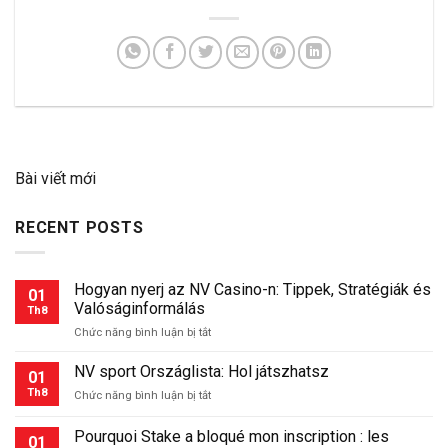
Bài viết mới
RECENT POSTS
Hogyan nyerj az NV Casino-n: Tippek, Stratégiák és
01
Valóságinformálás
Th8
ở
Chức năng bình luận bị tắt
Hogyan
nyerj
NV sport Országlista: Hol játszhatsz
01
az
Th8
ở
Chức năng bình luận bị tắt
NV
NV
Casino-
sport
Pourquoi Stake a bloqué mon inscription : les
n:
01
Országlista: