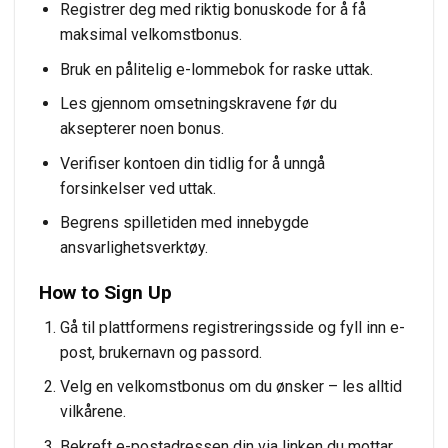
Registrer deg med riktig bonuskode for å få
maksimal velkomstbonus.
Bruk en pålitelig e-lommebok for raske uttak.
Les gjennom omsetningskravene før du
aksepterer noen bonus.
Verifiser kontoen din tidlig for å unngå
forsinkelser ved uttak.
Begrens spilletiden med innebygde
ansvarlighetsverktøy.
How to Sign Up
Gå til plattformens registreringsside og fyll inn e-
post, brukernavn og passord.
Velg en velkomstbonus om du ønsker – les alltid
vilkårene.
Bekreft e-postadressen din via linken du mottar.