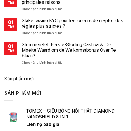
Tippek,
principales raisons
Th8
Hol
Stratégiák
ở
Chức năng bình luận bị tắt
játszhatsz
és
Pourquoi
Valóságinformálás
Stake
Stake casino KYC pour les joueurs de crypto : des
01
a
règles plus strictes ?
Th8
bloqué
ở
Chức năng bình luận bị tắt
mon
Stake
inscription
casino
Stemmen-telt Eerste-Storting Cashback: De
:
01
KYC
les
Moeite Waard om de Welkomstbonus Over Te
Th8
pour
principales
Slaan?
les
raisons
ở
Chức năng bình luận bị tắt
joueurs
Stemmen-
de
telt
crypto
Eerste-
:
Sản phẩm mới
Storting
des
Cashback:
règles
SẢN PHẨM MỚI
De
plus
Moeite
strictes
Waard
?
om
TOMEX – SIÊU BÓNG NỘI THẤT DIAMOND
de
NANOSHIELD 8 IN 1
Welkomstbonus
Over
Liên hệ báo giá
Te