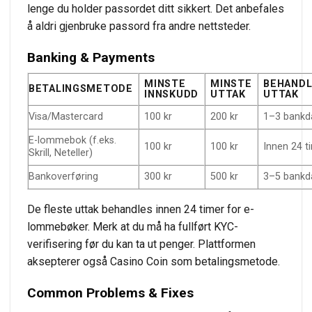
lenge du holder passordet ditt sikkert. Det anbefales
å aldri gjenbruke passord fra andre nettsteder.
Banking & Payments
MINSTE
MINSTE
BEHANDL
BETALINGSMETODE
INNSKUDD
UTTAK
UTTAK
Visa/Mastercard
100 kr
200 kr
1–3 bankd
E-lommebok (f.eks.
100 kr
100 kr
Innen 24 t
Skrill, Neteller)
Bankoverføring
300 kr
500 kr
3–5 bankd
De fleste uttak behandles innen 24 timer for e-
lommebøker. Merk at du må ha fullført KYC-
verifisering før du kan ta ut penger. Plattformen
aksepterer også Casino Coin som betalingsmetode.
Common Problems & Fixes