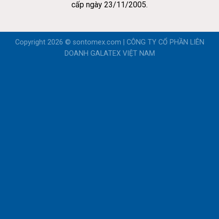
cấp ngày 23/11/2005.
Copyright 2026 ©
sontomex.com | CÔNG TY CỔ PHẦN LIÊN
DOANH GALATEX VIỆT NAM