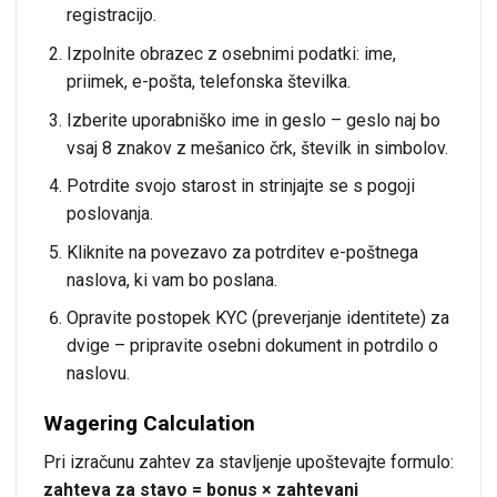
registracijo.
Izpolnite obrazec z osebnimi podatki: ime,
priimek, e-pošta, telefonska številka.
Izberite uporabniško ime in geslo – geslo naj bo
vsaj 8 znakov z mešanico črk, številk in simbolov.
Potrdite svojo starost in strinjajte se s pogoji
poslovanja.
Kliknite na povezavo za potrditev e-poštnega
naslova, ki vam bo poslana.
Opravite postopek KYC (preverjanje identitete) za
dvige – pripravite osebni dokument in potrdilo o
naslovu.
Wagering Calculation
Pri izračunu zahtev za stavljenje upoštevajte formulo:
zahteva za stavo = bonus × zahtevani