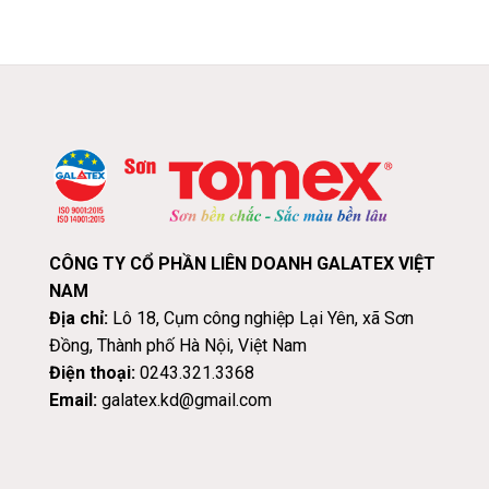
CÔNG TY CỔ PHẦN LIÊN DOANH GALATEX VIỆT
NAM
Địa chỉ:
Lô 18, Cụm công nghiệp Lại Yên, xã Sơn
Đồng, Thành phố Hà Nội, Việt Nam
Điện thoại:
0243.321.3368
Email:
galatex.kd@gmail.com