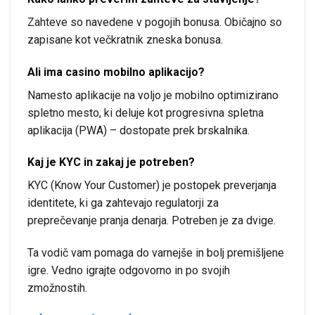
Zahteve so navedene v pogojih bonusa. Običajno so
zapisane kot večkratnik zneska bonusa.
Ali ima casino mobilno aplikacijo?
Namesto aplikacije na voljo je mobilno optimizirano
spletno mesto, ki deluje kot progresivna spletna
aplikacija (PWA) – dostopate prek brskalnika.
Kaj je KYC in zakaj je potreben?
KYC (Know Your Customer) je postopek preverjanja
identitete, ki ga zahtevajo regulatorji za
preprečevanje pranja denarja. Potreben je za dvige.
Ta vodič vam pomaga do varnejše in bolj premišljene
igre. Vedno igrajte odgovorno in po svojih
zmožnostih.