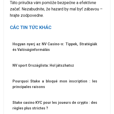
Táto príručka vám pomôže bezpečne a efektívne
začať. Nezabudnite, že hazard by mal byť zábavou –
hrajte zodpovedne.
CÁC TIN TỨC KHÁC
Hogyan nyerj az NV Casino-n: Tippek, Stratégiák
és Valóságinformálás
NV sport Országlista: Hol játszhatsz
Pourquoi Stake a bloqué mon inscription : les
principales raisons
Stake casino KYC pour les joueurs de crypto : des
règles plus strictes ?