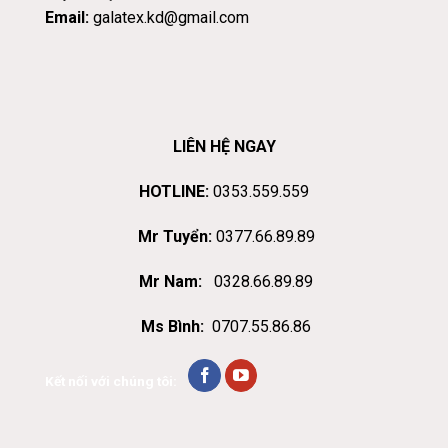
Email:
galatex.kd@gmail.com
LIÊN HỆ NGAY
HOTLINE:
0353.559.559
Mr Tuyển:
0377.66.89.89
Mr Nam:
0328.66.89.89
Ms Bình:
0707.55.86.86
Kết nối với chúng tôi: