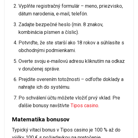
Vyplňte registračný formulár – meno, priezvisko,
dátum narodenia, e‑mail, telefón.
Zadajte bezpečné heslo (min. 8 znakov,
kombinácia písmen a číslic).
Potvrďte, že ste starší ako 18 rokov a súhlasíte s
obchodnými podmienkami.
Overte svoju e‑mailovú adresu kliknutím na odkaz
v doručenej správe.
Prejdite overením totožnosti – odfoťte doklady a
nahrajte ich do systému.
Po schválení účtu môžete vložiť prvý vklad. Pre
ďalšie bonusy navštívte
Tipos casino
.
Matematika bonusov
Typický vítací bonus v Tipos casino je 100 % až do
výšky 100 € s požiadavkou na pretočenie