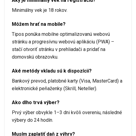
Aký je minimálny vek na registráciu?
Minimálny vek je 18 rokov.
Môžem hrať na mobile?
Tipos ponúka mobilne optimalizovanú webovú
stránku a progresívnu webovú aplikáciu (PWA) –
stačí otvoriť stránku v prehliadači a pridať na
domovskú obrazovku.
Aké metódy vkladu sú k dispozícii?
Bankový prevod, platobné karty (Visa, MasterCard) a
elektronické peňaženky (Skrill, Neteller).
Ako dlho trvá výber?
Prvý výber obvykle 1–3 dni kvôli overeniu, následné
výbery do 24 hodín.
Musím zaplatiť daň z výhry?