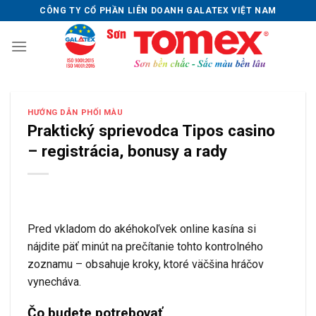
Skip
CÔNG TY CỔ PHẦN LIÊN DOANH GALATEX VIỆT NAM
to
content
HƯỚNG DẪN PHỐI MÀU
Praktický sprievodca Tipos casino
– registrácia, bonusy a rady
Pred vkladom do akéhokoľvek online kasína si
nájdite päť minút na prečítanie tohto kontrolného
zoznamu – obsahuje kroky, ktoré väčšina hráčov
vynecháva.
Čo budete potrebovať