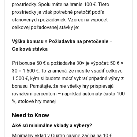
prostriedky. Spolu máte na hranie 100 €. Tieto
prostriedky je však potrebné pretočiť podľa
stanovených požiadaviek. Vzorec na výpočet
celkovej požadovanej stávky je:
Výška bonusu × Požiadavka na pretočenie =
Celková stávka
Pri bonuse 50 € a požiadavke 30× je výpočet: 50 € ×
30 = 1 500 €. To znamená, že musíte vsadiť celkovo
1 500 €, kým si budete môcť vybrať prípadné výhry z
bonusu. Pamätajte, že nie všetky hry prispievajú
rovnakým percentom – napríklad automaty často 100
%, stolové hry menej.
Need to Know
Aké sú minimálne vklady a výbery?
Minimálny vklad v Quatro casine začína na 10 €,