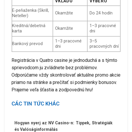
VKLADU
VÝBERU
E‑peňaženka (Skrill,
Okamžite
Do 24 hodín
Neteller)
Kreditná/debetná
1–3 pracovné
Okamžite
karta
dni
1–3 pracovné
3–5
Bankový prevod
dni
pracovných dní
Registrácia v Quatro casine je jednoduchá a s týmto
sprievodcom ju zvládnete bez problémov.
Odporúčame vždy skontrolovať aktuálne promo akcie
priamo na stránke a prečítať si podmienky bonusov.
Prajeme veľa šťastia a zodpovednú hru!
CÁC TIN TỨC KHÁC
Hogyan nyerj az NV Casino-n: Tippek, Stratégiák
és Valóságinformálás