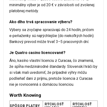
minimálny výber je od 20 € v závislosti od zvolenej
platobnej metódy.
Ako dlho trvá spracovanie výberu?
Výbery sa zvyčajne spracúvajú do 24 hodín, pričom
e‑peňaženky sú najrýchlejšie (do niekoľkých hodín).
Bankový prevod môže trvať 3–5 pracovných dní.
Je Quatro casino licencované?
Áno, kasíno vlastní licenciu z Curacaa, čo znamená,
že spĺňa medzinárodné štandardy. Slovenskí hráči by
si však mali uvedomiť, že prípadné výhry môžu
podliehať dani z príjmu, pretože licencia z Curacaa
nie je rovnocenná s domácou licenciou.
Worth Knowing
RÝCHLOSŤ
RÝCHLOSŤ
SPÔSOB PLATBY