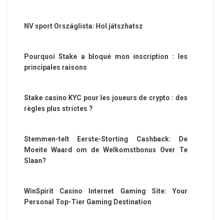
NV sport Országlista: Hol játszhatsz
Pourquoi Stake a bloqué mon inscription : les
principales raisons
Stake casino KYC pour les joueurs de crypto : des
règles plus strictes ?
Stemmen-telt Eerste-Storting Cashback: De
Moeite Waard om de Welkomstbonus Over Te
Slaan?
WinSpirit Casino Internet Gaming Site: Your
Personal Top-Tier Gaming Destination