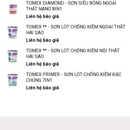
Slaan?
TOMEX DIAMOND - SƠN SIÊU BÓNG NGOẠI
THẤT NANO 8IN1
Liên hệ báo giá
TOMEX ** - SƠN LÓT CHỐNG KIỀM NGOẠI THẤT
HAI SAO
Liên hệ báo giá
TOMEX ** - SƠN LÓT CHỐNG KIỀM NỘI THẤT
HAI SAO
Liên hệ báo giá
TOMEX PRIMER - SƠN LÓT CHỐNG KIỀM ĐẶC
CHỦNG 7IN1
Liên hệ báo giá