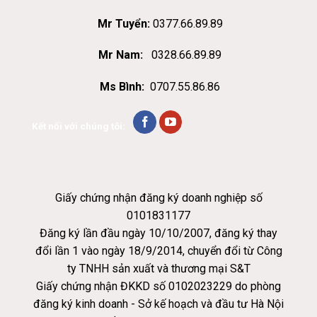
Mr Tuyển:
0377.66.89.89
Mr Nam:
0328.66.89.89
Ms Bình:
0707.55.86.86
Kết nối với chúng tôi:
Giấy chứng nhận đăng ký doanh nghiệp số
0101831177
Đăng ký lần đầu ngày 10/10/2007, đăng ký thay
đổi lần 1 vào ngày 18/9/2014, chuyển đổi từ Công
ty TNHH sản xuất và thương mại S&T
Giấy chứng nhận ĐKKD số 0102023229 do phòng
đăng ký kinh doanh - Sở kế hoạch và đầu tư Hà Nội