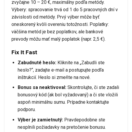
zvyčajne 10 – 20 €, maximálny podľa metódy.
Výbery: spracovanie trvá od 1 do 5 pracovných dní v
závislosti od metódy. Prvý výber môže byť
oneskorený kvôli overeniu totožnosti. Poplatky:
väčšina metód je bez poplatkov, ale bankové
prevody môžu mať malý poplatok (napr. 2,5 €).
Fix It Fast
Zabudnuté heslo:
Kliknite na „Zabudli ste
heslo?“, zadajte e-mail a postupujte podľa
inštrukcií. Heslo si zmeňte na nové.
Bonus sa neaktivoval:
Skontrolujte, či ste zadali
bonusový kód (ak bol vyžadovaný) a či ste vložili
aspoň minimálnu sumu. Prípadne kontaktujte
podporu.
Výber je zamietnutý:
Pravdepodobne ste
nesplnili požiadavky na pretočenie bonusu.