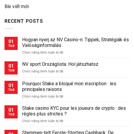
Bài viết mới
RECENT POSTS
Hogyan nyerj az NV Casino-n: Tippek, Stratégiák és
01
Valóságinformálás
Th8
ở
Chức năng bình luận bị tắt
Hogyan
nyerj
NV sport Országlista: Hol játszhatsz
01
az
Th8
ở
Chức năng bình luận bị tắt
NV
NV
Casino-
sport
Pourquoi Stake a bloqué mon inscription : les
n:
01
Országlista:
Tippek,
principales raisons
Th8
Hol
Stratégiák
ở
Chức năng bình luận bị tắt
játszhatsz
és
Pourquoi
Valóságinformálás
Stake
Stake casino KYC pour les joueurs de crypto : des
01
a
règles plus strictes ?
Th8
bloqué
ở
Chức năng bình luận bị tắt
mon
Stake
inscription
casino
Stemmen-telt Eerste-Storting Cashback: De
: