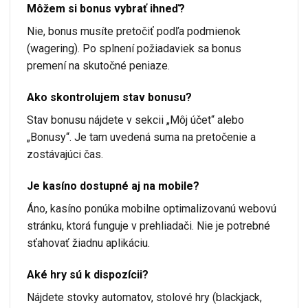
Môžem si bonus vybrať ihneď?
Nie, bonus musíte pretočiť podľa podmienok
(wagering). Po splnení požiadaviek sa bonus
premení na skutočné peniaze.
Ako skontrolujem stav bonusu?
Stav bonusu nájdete v sekcii „Môj účet“ alebo
„Bonusy“. Je tam uvedená suma na pretočenie a
zostávajúci čas.
Je kasíno dostupné aj na mobile?
Áno, kasíno ponúka mobilne optimalizovanú webovú
stránku, ktorá funguje v prehliadači. Nie je potrebné
sťahovať žiadnu aplikáciu.
Aké hry sú k dispozícii?
Nájdete stovky automatov, stolové hry (blackjack,