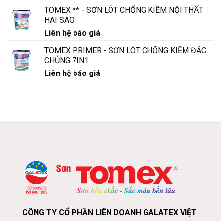
TOMEX ** - SƠN LÓT CHỐNG KIỀM NỘI THẤT
HAI SAO
Liên hệ báo giá
TOMEX PRIMER - SƠN LÓT CHỐNG KIỀM ĐẶC
CHỦNG 7IN1
Liên hệ báo giá
CÔNG TY CỔ PHẦN LIÊN DOANH GALATEX VIỆT