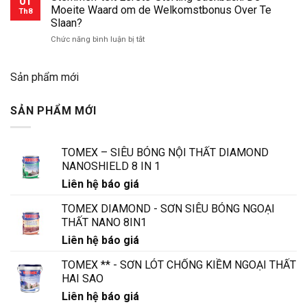
01
KYC
les
Moeite Waard om de Welkomstbonus Over Te
Th8
pour
principales
Slaan?
les
raisons
ở
Chức năng bình luận bị tắt
joueurs
Stemmen-
de
telt
crypto
Eerste-
:
Sản phẩm mới
Storting
des
Cashback:
règles
SẢN PHẨM MỚI
De
plus
Moeite
strictes
Waard
?
om
TOMEX – SIÊU BÓNG NỘI THẤT DIAMOND
de
NANOSHIELD 8 IN 1
Welkomstbonus
Over
Liên hệ báo giá
Te
Slaan?
TOMEX DIAMOND - SƠN SIÊU BÓNG NGOẠI
THẤT NANO 8IN1
Liên hệ báo giá
TOMEX ** - SƠN LÓT CHỐNG KIỀM NGOẠI THẤT
HAI SAO
Liên hệ báo giá