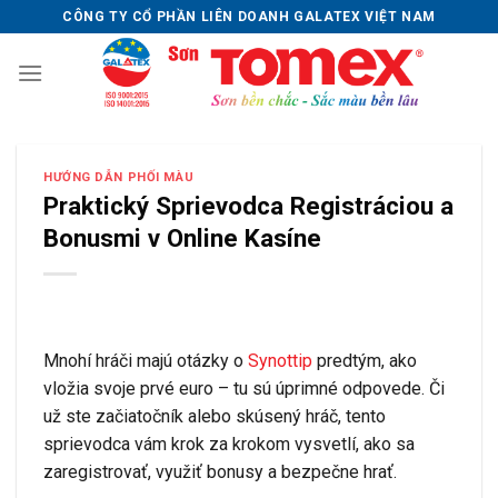
Skip
CÔNG TY CỔ PHẦN LIÊN DOANH GALATEX VIỆT NAM
to
content
HƯỚNG DẪN PHỐI MÀU
Praktický Sprievodca Registráciou a
Bonusmi v Online Kasíne
Mnohí hráči majú otázky o
Synottip
predtým, ako
vložia svoje prvé euro – tu sú úprimné odpovede. Či
už ste začiatočník alebo skúsený hráč, tento
sprievodca vám krok za krokom vysvetlí, ako sa
zaregistrovať, využiť bonusy a bezpečne hrať.