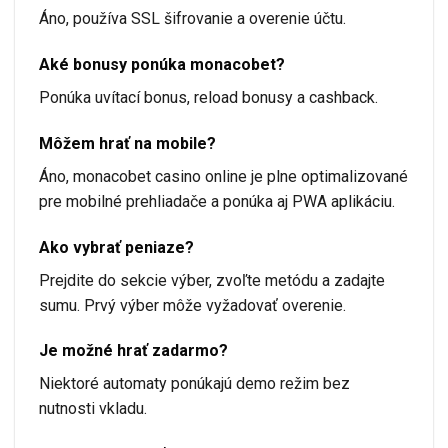
Áno, používa SSL šifrovanie a overenie účtu.
Aké bonusy ponúka monacobet?
Ponúka uvítací bonus, reload bonusy a cashback.
Môžem hrať na mobile?
Áno, monacobet casino online je plne optimalizované
pre mobilné prehliadače a ponúka aj PWA aplikáciu.
Ako vybrať peniaze?
Prejdite do sekcie výber, zvoľte metódu a zadajte
sumu. Prvý výber môže vyžadovať overenie.
Je možné hrať zadarmo?
Niektoré automaty ponúkajú demo režim bez
nutnosti vkladu.