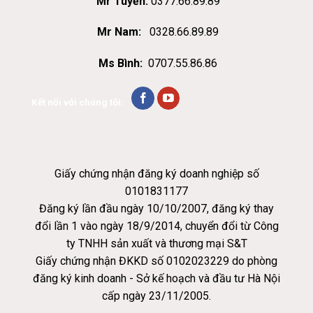
Mr Tuyển:
0377.66.89.89
Mr Nam:
0328.66.89.89
Ms Bình:
0707.55.86.86
Kết nối với chúng tôi:
Giấy chứng nhận đăng ký doanh nghiệp số
0101831177
Đăng ký lần đầu ngày 10/10/2007, đăng ký thay
đổi lần 1 vào ngày 18/9/2014, chuyển đổi từ Công
ty TNHH sản xuất và thương mại S&T
Giấy chứng nhận ĐKKD số 0102023229 do phòng
đăng ký kinh doanh - Sở kế hoạch và đầu tư Hà Nội
cấp ngày 23/11/2005.