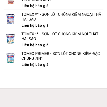
Liên hệ báo giá
TOMEX ** - SƠN LÓT CHỐNG KIỀM NGOẠI THẤT
HAI SAO
Liên hệ báo giá
TOMEX ** - SƠN LÓT CHỐNG KIỀM NỘI THẤT
HAI SAO
Liên hệ báo giá
TOMEX PRIMER - SƠN LÓT CHỐNG KIỀM ĐẶC
CHỦNG 7IN1
Liên hệ báo giá