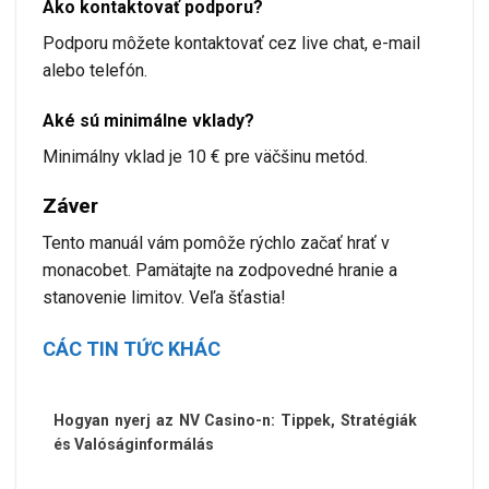
Ako kontaktovať podporu?
Podporu môžete kontaktovať cez live chat, e-mail
alebo telefón.
Aké sú minimálne vklady?
Minimálny vklad je 10 € pre väčšinu metód.
Záver
Tento manuál vám pomôže rýchlo začať hrať v
monacobet. Pamätajte na zodpovedné hranie a
stanovenie limitov. Veľa šťastia!
CÁC TIN TỨC KHÁC
Hogyan nyerj az NV Casino-n: Tippek, Stratégiák
és Valóságinformálás