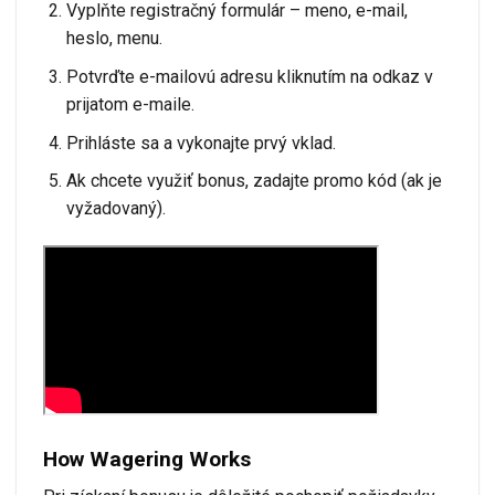
Vyplňte registračný formulár – meno, e-mail,
heslo, menu.
Potvrďte e-mailovú adresu kliknutím na odkaz v
prijatom e-maile.
Prihláste sa a vykonajte prvý vklad.
Ak chcete využiť bonus, zadajte promo kód (ak je
vyžadovaný).
How Wagering Works