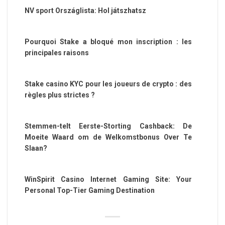
NV sport Országlista: Hol játszhatsz
Pourquoi Stake a bloqué mon inscription : les
principales raisons
Stake casino KYC pour les joueurs de crypto : des
règles plus strictes ?
Stemmen-telt Eerste-Storting Cashback: De
Moeite Waard om de Welkomstbonus Over Te
Slaan?
WinSpirit Casino Internet Gaming Site: Your
Personal Top-Tier Gaming Destination