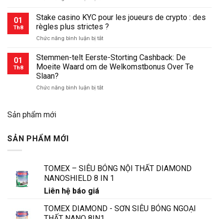
és
Pourquoi
Valóságinformálás
Stake
Stake casino KYC pour les joueurs de crypto : des
01
a
règles plus strictes ?
Th8
bloqué
ở
Chức năng bình luận bị tắt
mon
Stake
inscription
casino
Stemmen-telt Eerste-Storting Cashback: De
:
01
KYC
les
Moeite Waard om de Welkomstbonus Over Te
Th8
pour
principales
Slaan?
les
raisons
ở
Chức năng bình luận bị tắt
joueurs
Stemmen-
de
telt
crypto
Eerste-
:
Sản phẩm mới
Storting
des
Cashback:
règles
SẢN PHẨM MỚI
De
plus
Moeite
strictes
Waard
?
om
TOMEX – SIÊU BÓNG NỘI THẤT DIAMOND
de
NANOSHIELD 8 IN 1
Welkomstbonus
Over
Liên hệ báo giá
Te
Slaan?
TOMEX DIAMOND - SƠN SIÊU BÓNG NGOẠI
THẤT NANO 8IN1