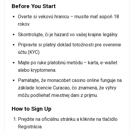
Before You Start
Overte si vekovú hranicu – musíte mať aspoň 18
rokov.
Skontrolujte, či je hazard vo vašej krajine legálny.
Pripravte si platný doklad totožnosti pre overenie
účtu (KYC).
Majte po ruke platobnú metódu – karta, e-wallet
alebo kryptomena.
Pamätajte, že monacobet casino online funguje na
základe licencie Curacao, čo znamená, že výhry
môžu podliehať miestnej dani z príjmu.
How to Sign Up
Prejdite na oficiálnu stránku a kliknite na tlačidlo
Registrácia.