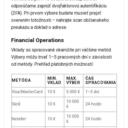
odporúčame zapnúť dvojfaktorovú autentifikáciu
(2FA). Pri prvom výbere budete musieť prejsť
overením totožnosti – nahrajte scan občianskeho
preukazu a doklad o adrese.
Financial Operations
Vklady sú spracované okamžite pri väčšine metód.
Výbery môžu trvať 1–5 pracovných dní v závislosti
od metódy. Prehľad platobných možností:
MIN.
MAX.
ČAS
METÓDA
VKLAD
VÝBER
SPRACOVANIA
Visa/MasterCard
10 €
5 000 €
1–3 dni
10 000
Skrill
10 €
24 hodín
€
10 000
Neteller
10 €
24 hodín
€