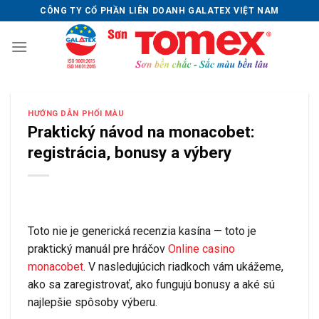
Skip
CÔNG TY CỔ PHẦN LIÊN DOANH GALATEX VIỆT NAM
to
content
HƯỚNG DẪN PHỐI MÀU
Praktický návod na monacobet:
registrácia, bonusy a výbery
Toto nie je generická recenzia kasína — toto je
praktický manuál pre hráčov
Online casino
monacobet
. V nasledujúcich riadkoch vám ukážeme,
ako sa zaregistrovať, ako fungujú bonusy a aké sú
najlepšie spôsoby výberu.