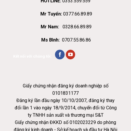
HOTLINE:
0353.559.559
Mr Tuyển:
0377.66.89.89
Mr Nam:
0328.66.89.89
Ms Bình:
0707.55.86.86
Kết nối với chúng tôi:
Giấy chứng nhận đăng ký doanh nghiệp số
0101831177
Đăng ký lần đầu ngày 10/10/2007, đăng ký thay
đổi lần 1 vào ngày 18/9/2014, chuyển đổi từ Công
ty TNHH sản xuất và thương mại S&T
Giấy chứng nhận ĐKKD số 0102023229 do phòng
đăng ký kinh doanh - Sở kế hoạch và đầu tư Hà Nội