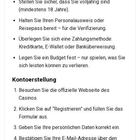
Stellen Sie sicher, dass Sie volljährig sind
(mindestens 18 Jahre).
Halten Sie Ihren Personalausweis oder
Reisepass bereit – für die Verifizierung.
Überlegen Sie sich eine Zahlungsmethode:
Kreditkarte, E-Wallet oder Banküberweisung.
Legen Sie ein Budget fest – nur spielen, was Sie
sich leisten können zu verlieren.
Kontoerstellung
Besuchen Sie die offizielle Webseite des
Casinos.
Klicken Sie auf “Registrieren” und füllen Sie das
Formular aus.
Geben Sie Ihre persönlichen Daten korrekt ein.
Bestätigen Sie Ihre E-Mail-Adresse über den