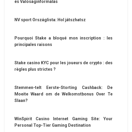
és Valóságinformálás
NV sport Országlista: Hol játszhatsz
Pourquoi Stake a bloqué mon inscription : les
principales raisons
Stake casino KYC pour les joueurs de crypto : des
règles plus strictes ?
Stemmen-telt Eerste-Storting Cashback: De
Moeite Waard om de Welkomstbonus Over Te
Slaan?
WinSpirit Casino Internet Gaming Site: Your
Personal Top-Tier Gaming Destination