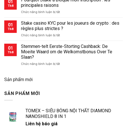
01
Országlista:
Tippek,
principales raisons
Th8
Hol
Stratégiák
ở
Chức năng bình luận bị tắt
játszhatsz
és
Pourquoi
Valóságinformálás
Stake
Stake casino KYC pour les joueurs de crypto : des
01
a
règles plus strictes ?
Th8
bloqué
ở
Chức năng bình luận bị tắt
mon
Stake
inscription
casino
Stemmen-telt Eerste-Storting Cashback: De
:
01
KYC
les
Moeite Waard om de Welkomstbonus Over Te
Th8
pour
principales
Slaan?
les
raisons
ở
Chức năng bình luận bị tắt
joueurs
Stemmen-
de
telt
crypto
Eerste-
:
Sản phẩm mới
Storting
des
Cashback:
règles
SẢN PHẨM MỚI
De
plus
Moeite
strictes
Waard
?
om
TOMEX – SIÊU BÓNG NỘI THẤT DIAMOND
de
NANOSHIELD 8 IN 1
Welkomstbonus
Over
Liên hệ báo giá
Te