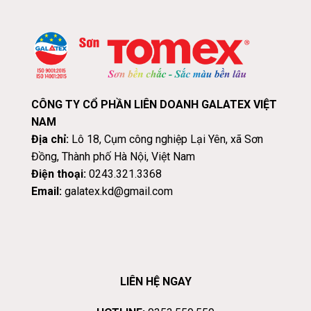
CÔNG TY CỔ PHẦN LIÊN DOANH GALATEX VIỆT
NAM
Địa chỉ:
Lô 18, Cụm công nghiệp Lại Yên, xã Sơn
Đồng, Thành phố Hà Nội, Việt Nam
Điện thoại:
0243.321.3368
Email:
galatex.kd@gmail.com
LIÊN HỆ NGAY