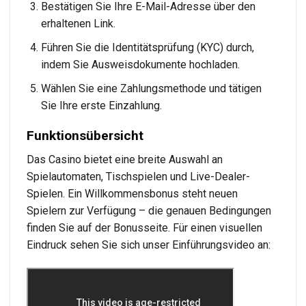
Bestätigen Sie Ihre E-Mail-Adresse über den
erhaltenen Link.
Führen Sie die Identitätsprüfung (KYC) durch,
indem Sie Ausweisdokumente hochladen.
Wählen Sie eine Zahlungsmethode und tätigen
Sie Ihre erste Einzahlung.
Funktionsübersicht
Das Casino bietet eine breite Auswahl an
Spielautomaten, Tischspielen und Live-Dealer-
Spielen. Ein Willkommensbonus steht neuen
Spielern zur Verfügung – die genauen Bedingungen
finden Sie auf der Bonusseite. Für einen visuellen
Eindruck sehen Sie sich unser Einführungsvideo an: