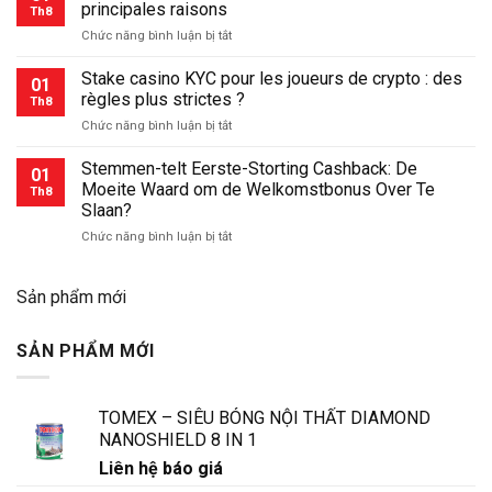
Tippek,
principales raisons
Th8
Hol
Stratégiák
ở
Chức năng bình luận bị tắt
játszhatsz
és
Pourquoi
Valóságinformálás
Stake
Stake casino KYC pour les joueurs de crypto : des
01
a
règles plus strictes ?
Th8
bloqué
ở
Chức năng bình luận bị tắt
mon
Stake
inscription
casino
Stemmen-telt Eerste-Storting Cashback: De
:
01
KYC
les
Moeite Waard om de Welkomstbonus Over Te
Th8
pour
principales
Slaan?
les
raisons
ở
Chức năng bình luận bị tắt
joueurs
Stemmen-
de
telt
crypto
Eerste-
:
Sản phẩm mới
Storting
des
Cashback:
règles
SẢN PHẨM MỚI
De
plus
Moeite
strictes
Waard
?
om
TOMEX – SIÊU BÓNG NỘI THẤT DIAMOND
de
NANOSHIELD 8 IN 1
Welkomstbonus
Over
Liên hệ báo giá
Te