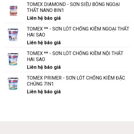
Slaan?
TOMEX DIAMOND - SƠN SIÊU BÓNG NGOẠI
THẤT NANO 8IN1
Liên hệ báo giá
TOMEX ** - SƠN LÓT CHỐNG KIỀM NGOẠI THẤT
HAI SAO
Liên hệ báo giá
TOMEX ** - SƠN LÓT CHỐNG KIỀM NỘI THẤT
HAI SAO
Liên hệ báo giá
TOMEX PRIMER - SƠN LÓT CHỐNG KIỀM ĐẶC
CHỦNG 7IN1
Liên hệ báo giá