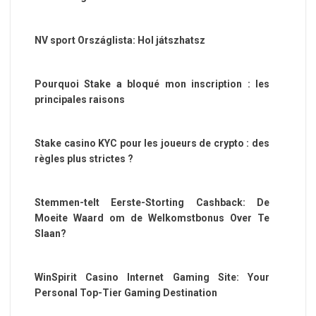
NV sport Országlista: Hol játszhatsz
Pourquoi Stake a bloqué mon inscription : les
principales raisons
Stake casino KYC pour les joueurs de crypto : des
règles plus strictes ?
Stemmen-telt Eerste-Storting Cashback: De
Moeite Waard om de Welkomstbonus Over Te
Slaan?
WinSpirit Casino Internet Gaming Site: Your
Personal Top-Tier Gaming Destination