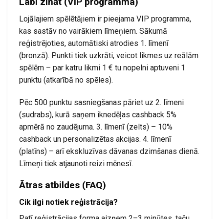
Labi zināt (VIP programma)
Lojālajiem spēlētājiem ir pieejama VIP programma,
kas sastāv no vairākiem līmeņiem. Sākumā
reģistrējoties, automātiski atrodies 1. līmenī
(bronzā). Punkti tiek uzkrāti, veicot likmes uz reālām
spēlēm – par katru likmi 1 € tu nopelni aptuveni 1
punktu (atkarībā no spēles).
Pēc 500 punktu sasniegšanas pāriet uz 2. līmeni
(sudrabs), kurā saņem iknedēļas cashback 5%
apmērā no zaudējuma. 3. līmenī (zelts) – 10%
cashback un personalizētas akcijas. 4. līmenī
(platīns) – arī ekskluzīvas dāvanas dzimšanas dienā.
Līmeņi tiek atjaunoti reizi mēnesī.
Ātras atbildes (FAQ)
Cik ilgi notiek reģistrācija?
Patī reģistrācijas forma aizņem 2–3 minūtes, taču