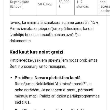
Kriptovalūta
50 000
1–2
bet
50 € ekv.
(Bitcoin)
€
stundas
jāpier
izcel
Ievēro, ka minimālā izmaksas summa parasti ir 15 €.
Pirms izmaksas pieprasījuma pārliecinies, ka esi
izpildījis bonusa nosacījumus un uzrādījis
dokumentus.
Kad kaut kas noiet greizi
Pat pieredzējušākiem spēlētājiem rodas problēmas.
Šeit ir 5 scenāriji un to risinājumi.
Problēma: Nevaru pieteikties kontā.
Risinājums: Noklikšķini “Aizmirsāt paroli?” un
seko norādēm. Ja nesaņem e-pastu, pārbaudi
mēstuļu mapi. Palīdz arī dzēst pārlūkprogrammas
sīkfailus.