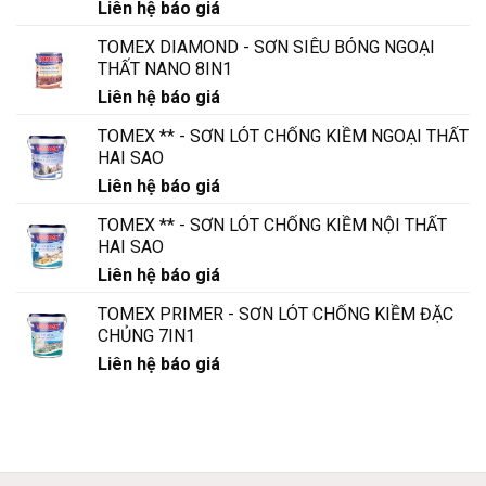
Liên hệ báo giá
Te
Slaan?
TOMEX DIAMOND - SƠN SIÊU BÓNG NGOẠI
THẤT NANO 8IN1
Liên hệ báo giá
TOMEX ** - SƠN LÓT CHỐNG KIỀM NGOẠI THẤT
HAI SAO
Liên hệ báo giá
TOMEX ** - SƠN LÓT CHỐNG KIỀM NỘI THẤT
HAI SAO
Liên hệ báo giá
TOMEX PRIMER - SƠN LÓT CHỐNG KIỀM ĐẶC
CHỦNG 7IN1
Liên hệ báo giá