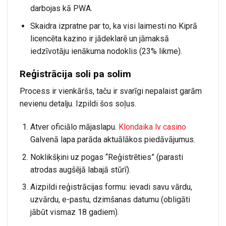
darbojas kā PWA.
Skaidra izpratne par to, ka visi laimesti no Kiprā
licencēta kazino ir jādeklarē un jāmaksā
iedzīvotāju ienākuma nodoklis (23% likme).
Reģistrācija soli pa solim
Process ir vienkāršs, taču ir svarīgi nepalaist garām
nevienu detalju. Izpildi šos soļus.
Atver oficiālo mājaslapu.
Klondaika lv casino
Galvenā lapa parāda aktuālākos piedāvājumus.
Noklikšķini uz pogas “Reģistrēties” (parasti
atrodas augšējā labajā stūrī).
Aizpildi reģistrācijas formu: ievadi savu vārdu,
uzvārdu, e-pastu, dzimšanas datumu (obligāti
jābūt vismaz 18 gadiem).