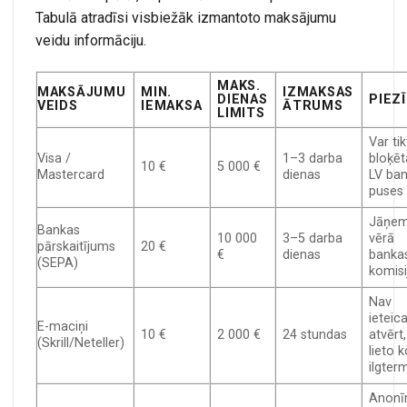
Tabulā atradīsi visbiežāk izmantoto maksājumu
veidu informāciju.
MAKS.
MAKSĀJUMU
MIN.
IZMAKSAS
DIENAS
PIEZ
VEIDS
IEMAKSA
ĀTRUMS
LIMITS
Var tik
Visa /
1–3 darba
bloķēt
10 €
5 000 €
Mastercard
dienas
LV ba
puses
Jāņe
Bankas
10 000
3–5 darba
vērā
pārskaitījums
20 €
€
dienas
banka
(SEPA)
komisi
Nav
ietei
E-maciņi
10 €
2 000 €
24 stundas
atvērt,
(Skrill/Neteller)
lieto 
ilgter
Anonī