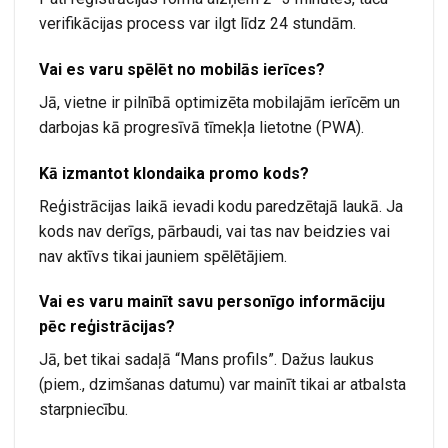
verifikācijas process var ilgt līdz 24 stundām.
Vai es varu spēlēt no mobilās ierīces?
Jā, vietne ir pilnībā optimizēta mobilajām ierīcēm un
darbojas kā progresīvā tīmekļa lietotne (PWA).
Kā izmantot klondaika promo kods?
Reģistrācijas laikā ievadi kodu paredzētajā laukā. Ja
kods nav derīgs, pārbaudi, vai tas nav beidzies vai
nav aktīvs tikai jauniem spēlētājiem.
Vai es varu mainīt savu personīgo informāciju
pēc reģistrācijas?
Jā, bet tikai sadaļā “Mans profils”. Dažus laukus
(piem., dzimšanas datumu) var mainīt tikai ar atbalsta
starpniecību.