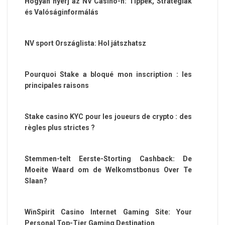
Hogyan nyerj az NV Casino-n: Tippek, Stratégiák
és Valóságinformálás
NV sport Országlista: Hol játszhatsz
Pourquoi Stake a bloqué mon inscription : les
principales raisons
Stake casino KYC pour les joueurs de crypto : des
règles plus strictes ?
Stemmen-telt Eerste-Storting Cashback: De
Moeite Waard om de Welkomstbonus Over Te
Slaan?
WinSpirit Casino Internet Gaming Site: Your
Personal Top-Tier Gaming Destination