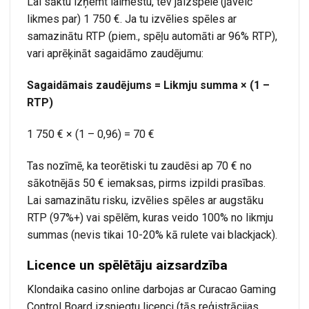
Lai sāktu izņemt laimestu, tev jāizspēlē (jāveic
likmes par) 1 750 €. Ja tu izvēlies spēles ar
samazinātu RTP (piem., spēļu automāti ar 96% RTP),
vari aprēķināt sagaidāmo zaudējumu:
Sagaidāmais zaudējums = Likmju summa × (1 –
RTP)
1 750 € × (1 – 0,96) = 70 €
Tas nozīmē, ka teorētiski tu zaudēsi ap 70 € no
sākotnējās 50 € iemaksas, pirms izpildi prasības.
Lai samazinātu risku, izvēlies spēles ar augstāku
RTP (97%+) vai spēlēm, kuras veido 100% no likmju
summas (nevis tikai 10-20% kā rulete vai blackjack).
Licence un spēlētāju aizsardzība
Klondaika casino online darbojas ar Curacao Gaming
Control Board izsniegtu licenci (tās reģistrācijas