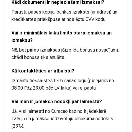
Kādi dokumenti ir nepieciešami izmaksai?
Parasti: pases kopija, bankas izraksts (ar adresi) un
kredītkartes priekšpuse ar noslēptu CVV kodu.
Vai ir minimālais laika limits starp iemaksu un
izmaksu?
Nē, bet pirms izmaksas jāizpilda bonusa nosacījumi,
citādi bonuss tiks anulēts.
Kā kontaktēties ar atbalstu?
Izmanto tiešsaistes tērzēšanas logu (pieejams no
08:00 līdz 23:00 pēc LV laika) vai e-pastu.
Vai man ir jāmaksā nodokļi par laimestu?
Jā, visi laimesti no Curacao kazino ir jādeklarē
Latvijā un jāmaksā iedzīvotāju ienākuma nodoklis
(23%).