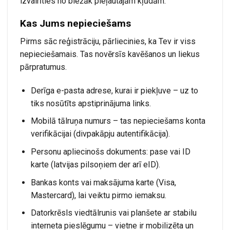
izvairīties no biežāk pieļautajām kļūdām.
Kas Jums nepieciešams
Pirms sāc reģistrāciju, pārliecinies, ka Tev ir viss
nepieciešamais. Tas novērsīs kavēšanos un liekus
pārpratumus.
Derīga e-pasta adrese, kurai ir piekļuve – uz to
tiks nosūtīts apstiprinājuma links.
Mobilā tālruņa numurs – tas nepieciešams konta
verifikācijai (divpakāpju autentifikācija).
Personu apliecinošs dokuments: pase vai ID
karte (latvijas pilsoņiem der arī eID).
Bankas konts vai maksājuma karte (Visa,
Mastercard), lai veiktu pirmo iemaksu.
Datorkrēsls viedtālrunis vai planšete ar stabilu
interneta pieslēgumu – vietne ir mobilizēta un