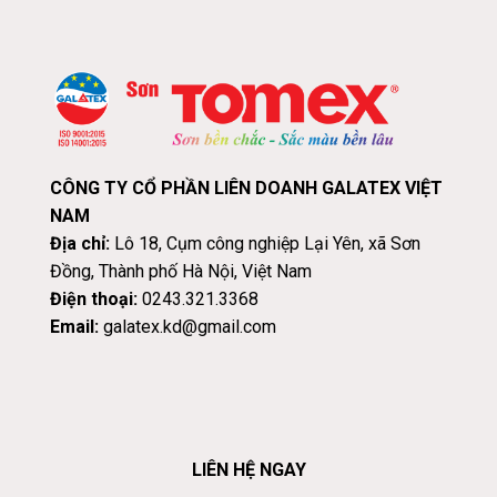
CÔNG TY CỔ PHẦN LIÊN DOANH GALATEX VIỆT
NAM
Địa chỉ:
Lô 18, Cụm công nghiệp Lại Yên, xã Sơn
Đồng, Thành phố Hà Nội, Việt Nam
Điện thoại:
0243.321.3368
Email:
galatex.kd@gmail.com
LIÊN HỆ NGAY