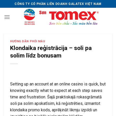
Skip
CÔNG TY CỔ PHẦN LIÊN DOANH GALATEX VIỆT NAM
to
content
HƯỚNG DẪN PHỐI MÀU
Klondaika reģistrācija – soli pa
solim līdz bonusam
Setting up an account at an online casino is quick, but
knowing exactly what to expect at each step saves
time and frustration. Šajā praktiskajā rokasgrāmatā
soli pa solim apskatīsim, kā reģistrēties, izmantot
klondaika promo kods, aprēķināt likmju izpildi un