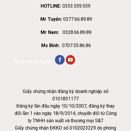
HOTLINE:
0353.559.559
Mr Tuyển:
0377.66.89.89
Mr Nam:
0328.66.89.89
Ms Bình:
0707.55.86.86
Kết nối với chúng tôi:
Giấy chứng nhận đăng ký doanh nghiệp số
0101831177
Đăng ký lần đầu ngày 10/10/2007, đăng ký thay
đổi lần 1 vào ngày 18/9/2014, chuyển đổi từ Công
ty TNHH sản xuất và thương mại S&T
Giấy chứng nhận ĐKKD số 0102023229 do phòng