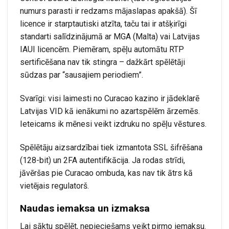
numurs parasti ir redzams mājaslapas apakšā). Šī
licence ir starptautiski atzīta, taču tai ir atšķirīgi
standarti salīdzinājumā ar MGA (Malta) vai Latvijas
IAUI licencēm. Piemēram, spēļu automātu RTP
sertificēšana nav tik stingra – dažkārt spēlētāji
sūdzas par “sausajiem periodiem”.
Svarīgi: visi laimesti no Curacao kazino ir jādeklarē
Latvijas VID kā ienākumi no azartspēlēm ārzemēs.
Ieteicams ik mēnesi veikt izdruku no spēļu vēstures.
Spēlētāju aizsardzībai tiek izmantota SSL šifrēšana
(128-bit) un 2FA autentifikācija. Ja rodas strīdi,
jāvēršas pie Curacao ombuda, kas nav tik ātrs kā
vietējais regulatorš.
Naudas iemaksa un izmaksa
Lai sāktu spēlēt, nepieciešams veikt pirmo iemaksu.