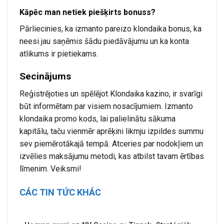
Kāpēc man netiek piešķirts bonuss?
Pārliecinies, ka izmanto pareizo klondaika bonus, ka
neesi jau saņēmis šādu piedāvājumu un ka konta
atlikums ir pietiekams.
Secinājums
Reģistrējoties un spēlējot Klondaika kazino, ir svarīgi
būt informētam par visiem nosacījumiem. Izmanto
klondaika promo kods, lai palielinātu sākuma
kapitālu, taču vienmēr aprēķini likmju izpildes summu
sev piemērotākajā tempā. Atceries par nodokļiem un
izvēlies maksājumu metodi, kas atbilst tavam ērtības
līmenim. Veiksmi!
CÁC TIN TỨC KHÁC