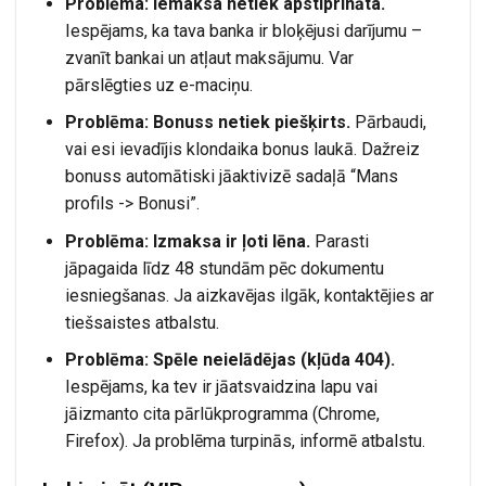
Problēma: Iemaksa netiek apstiprināta.
Iespējams, ka tava banka ir bloķējusi darījumu –
zvanīt bankai un atļaut maksājumu. Var
pārslēgties uz e-maciņu.
Problēma: Bonuss netiek piešķirts.
Pārbaudi,
vai esi ievadījis klondaika bonus laukā. Dažreiz
bonuss automātiski jāaktivizē sadaļā “Mans
profils -> Bonusi”.
Problēma: Izmaksa ir ļoti lēna.
Parasti
jāpagaida līdz 48 stundām pēc dokumentu
iesniegšanas. Ja aizkavējas ilgāk, kontaktējies ar
tiešsaistes atbalstu.
Problēma: Spēle neielādējas (kļūda 404).
Iespējams, ka tev ir jāatsvaidzina lapu vai
jāizmanto cita pārlūkprogramma (Chrome,
Firefox). Ja problēma turpinās, informē atbalstu.