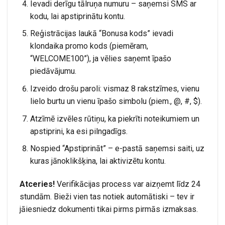
Ievadi derīgu tālruņa numuru – saņemsi SMS ar
kodu, lai apstiprinātu kontu.
Reģistrācijas laukā “Bonusa kods” ievadi
klondaika promo kods (piemēram,
“WELCOME100”), ja vēlies saņemt īpašo
piedāvājumu.
Izveido drošu paroli: vismaz 8 rakstzīmes, vienu
lielo burtu un vienu īpašo simbolu (piem., @, #, $).
Atzīmē izvēles rūtiņu, ka piekrīti noteikumiem un
apstiprini, ka esi pilngadīgs.
Nospied “Apstiprināt” – e-pastā saņemsi saiti, uz
kuras jānoklikšķina, lai aktivizētu kontu.
Atceries!
Verifikācijas process var aizņemt līdz 24
stundām. Bieži vien tas notiek automātiski – tev ir
jāiesniedz dokumenti tikai pirms pirmās izmaksas.