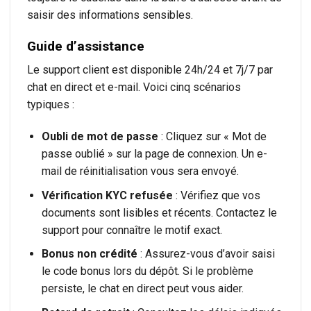
saisir des informations sensibles.
Guide d’assistance
Le support client est disponible 24h/24 et 7j/7 par
chat en direct et e-mail. Voici cinq scénarios
typiques :
Oubli de mot de passe
: Cliquez sur « Mot de
passe oublié » sur la page de connexion. Un e-
mail de réinitialisation vous sera envoyé.
Vérification KYC refusée
: Vérifiez que vos
documents sont lisibles et récents. Contactez le
support pour connaître le motif exact.
Bonus non crédité
: Assurez-vous d’avoir saisi
le code bonus lors du dépôt. Si le problème
persiste, le chat en direct peut vous aider.