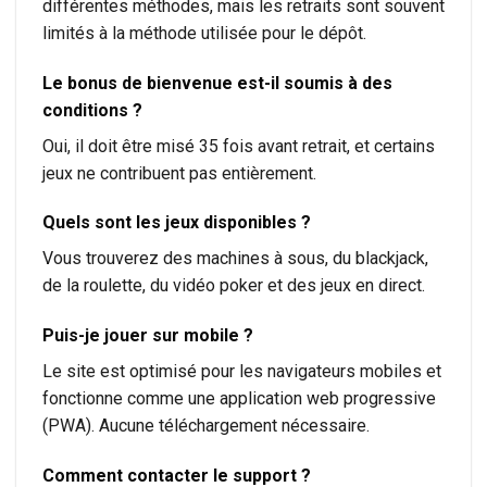
différentes méthodes, mais les retraits sont souvent
limités à la méthode utilisée pour le dépôt.
Le bonus de bienvenue est-il soumis à des
conditions ?
Oui, il doit être misé 35 fois avant retrait, et certains
jeux ne contribuent pas entièrement.
Quels sont les jeux disponibles ?
Vous trouverez des machines à sous, du blackjack,
de la roulette, du vidéo poker et des jeux en direct.
Puis-je jouer sur mobile ?
Le site est optimisé pour les navigateurs mobiles et
fonctionne comme une application web progressive
(PWA). Aucune téléchargement nécessaire.
Comment contacter le support ?