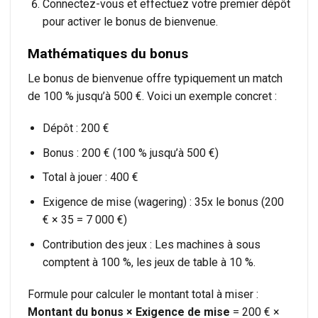
Connectez-vous et effectuez votre premier dépôt
pour activer le bonus de bienvenue.
Mathématiques du bonus
Le bonus de bienvenue offre typiquement un match
de 100 % jusqu’à 500 €. Voici un exemple concret :
Dépôt : 200 €
Bonus : 200 € (100 % jusqu’à 500 €)
Total à jouer : 400 €
Exigence de mise (wagering) : 35x le bonus (200
€ × 35 = 7 000 €)
Contribution des jeux : Les machines à sous
comptent à 100 %, les jeux de table à 10 %.
Formule pour calculer le montant total à miser :
Montant du bonus × Exigence de mise
= 200 € ×