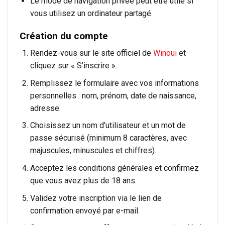
Le mode de navigation privée peut être utile si
vous utilisez un ordinateur partagé.
Création du compte
Rendez-vous sur le site officiel de
Winoui
et
cliquez sur « S’inscrire ».
Remplissez le formulaire avec vos informations
personnelles : nom, prénom, date de naissance,
adresse.
Choisissez un nom d’utilisateur et un mot de
passe sécurisé (minimum 8 caractères, avec
majuscules, minuscules et chiffres).
Acceptez les conditions générales et confirmez
que vous avez plus de 18 ans.
Validez votre inscription via le lien de
confirmation envoyé par e-mail.