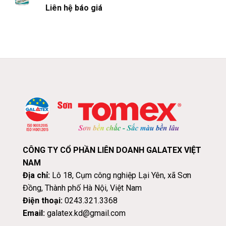
Liên hệ báo giá
CÔNG TY CỔ PHẦN LIÊN DOANH GALATEX VIỆT
NAM
Địa chỉ:
Lô 18, Cụm công nghiệp Lại Yên, xã Sơn
Đồng, Thành phố Hà Nội, Việt Nam
Điện thoại:
0243.321.3368
Email:
galatex.kd@gmail.com