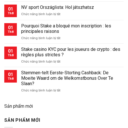
Hogyan
nyerj
NV sport Országlista: Hol játszhatsz
01
az
Th8
ở
Chức năng bình luận bị tắt
NV
NV
Casino-
sport
Pourquoi Stake a bloqué mon inscription : les
n:
01
Országlista:
Tippek,
principales raisons
Th8
Hol
Stratégiák
ở
Chức năng bình luận bị tắt
játszhatsz
és
Pourquoi
Valóságinformálás
Stake
Stake casino KYC pour les joueurs de crypto : des
01
a
règles plus strictes ?
Th8
bloqué
ở
Chức năng bình luận bị tắt
mon
Stake
inscription
casino
Stemmen-telt Eerste-Storting Cashback: De
:
01
KYC
les
Moeite Waard om de Welkomstbonus Over Te
Th8
pour
principales
Slaan?
les
raisons
ở
Chức năng bình luận bị tắt
joueurs
Stemmen-
de
telt
crypto
Eerste-
:
Sản phẩm mới
Storting
des
Cashback:
règles
SẢN PHẨM MỚI
De
plus
Moeite
strictes