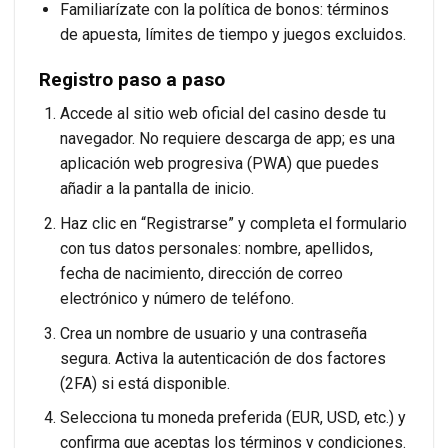
Familiarízate con la política de bonos: términos
de apuesta, límites de tiempo y juegos excluidos.
Registro paso a paso
Accede al sitio web oficial del casino desde tu
navegador. No requiere descarga de app; es una
aplicación web progresiva (PWA) que puedes
añadir a la pantalla de inicio.
Haz clic en “Registrarse” y completa el formulario
con tus datos personales: nombre, apellidos,
fecha de nacimiento, dirección de correo
electrónico y número de teléfono.
Crea un nombre de usuario y una contraseña
segura. Activa la autenticación de dos factores
(2FA) si está disponible.
Selecciona tu moneda preferida (EUR, USD, etc.) y
confirma que aceptas los términos y condiciones.