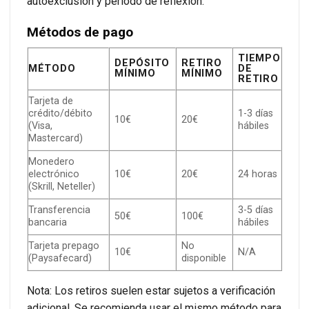
autoexclusión y período de reflexión.
Métodos de pago
TIEMPO
DEPÓSITO
RETIRO
MÉTODO
DE
MÍNIMO
MÍNIMO
RETIRO
Tarjeta de
crédito/débito
1-3 días
10€
20€
(Visa,
hábiles
Mastercard)
Monedero
electrónico
10€
20€
24 horas
(Skrill, Neteller)
Transferencia
3-5 días
50€
100€
bancaria
hábiles
Tarjeta prepago
No
10€
N/A
(Paysafecard)
disponible
Nota: Los retiros suelen estar sujetos a verificación
adicional. Se recomienda usar el mismo método para