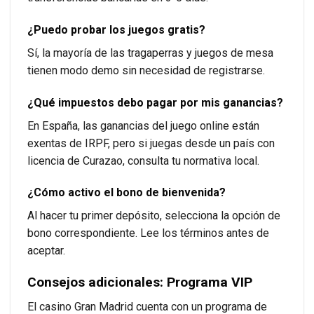
¿Puedo probar los juegos gratis?
Sí, la mayoría de las tragaperras y juegos de mesa
tienen modo demo sin necesidad de registrarse.
¿Qué impuestos debo pagar por mis ganancias?
En España, las ganancias del juego online están
exentas de IRPF, pero si juegas desde un país con
licencia de Curazao, consulta tu normativa local.
¿Cómo activo el bono de bienvenida?
Al hacer tu primer depósito, selecciona la opción de
bono correspondiente. Lee los términos antes de
aceptar.
Consejos adicionales: Programa VIP
El casino Gran Madrid cuenta con un programa de