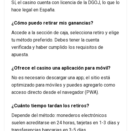
Sí, el casino cuenta con licencia de la DGOJ, lo que lo
hace legal en España.
¿Cómo puedo retirar mis ganancias?
Accede a la sección de caja, selecciona retiro y elige
tu método preferido. Debes tener la cuenta
verificada y haber cumplido los requisitos de
apuesta.
¿Ofrece el casino una aplicación para móvil?
No es necesario descargar una app; el sitio está
optimizado para móviles y puedes agregarlo como
acceso directo desde el navegador (PWA).
¿Cuánto tiempo tardan los retiros?
Depende del método: monederos electrónicos
suelen acreditarse en 24 horas, tarjetas en 1-3 días y
transferencias bancarias en 3-5 días.