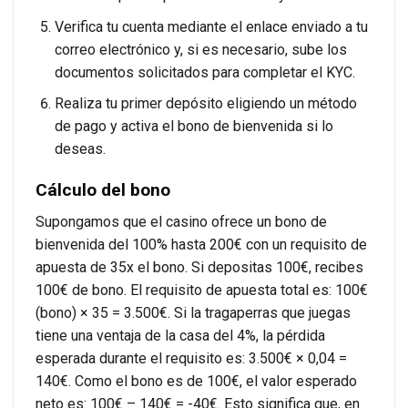
Verifica tu cuenta mediante el enlace enviado a tu
correo electrónico y, si es necesario, sube los
documentos solicitados para completar el KYC.
Realiza tu primer depósito eligiendo un método
de pago y activa el bono de bienvenida si lo
deseas.
Cálculo del bono
Supongamos que el casino ofrece un bono de
bienvenida del 100% hasta 200€ con un requisito de
apuesta de 35x el bono. Si depositas 100€, recibes
100€ de bono. El requisito de apuesta total es: 100€
(bono) × 35 = 3.500€. Si la tragaperras que juegas
tiene una ventaja de la casa del 4%, la pérdida
esperada durante el requisito es: 3.500€ × 0,04 =
140€. Como el bono es de 100€, el valor esperado
neto es: 100€ – 140€ = -40€. Esto significa que, en