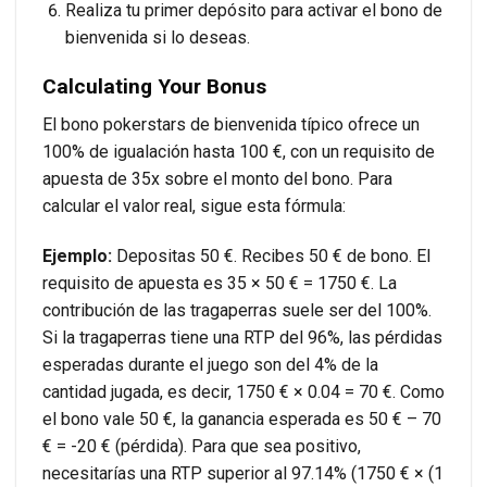
Realiza tu primer depósito para activar el bono de
bienvenida si lo deseas.
Calculating Your Bonus
El bono pokerstars de bienvenida típico ofrece un
100% de igualación hasta 100 €, con un requisito de
apuesta de 35x sobre el monto del bono. Para
calcular el valor real, sigue esta fórmula:
Ejemplo:
Depositas 50 €. Recibes 50 € de bono. El
requisito de apuesta es 35 × 50 € = 1750 €. La
contribución de las tragaperras suele ser del 100%.
Si la tragaperras tiene una RTP del 96%, las pérdidas
esperadas durante el juego son del 4% de la
cantidad jugada, es decir, 1750 € × 0.04 = 70 €. Como
el bono vale 50 €, la ganancia esperada es 50 € – 70
€ = -20 € (pérdida). Para que sea positivo,
necesitarías una RTP superior al 97.14% (1750 € × (1