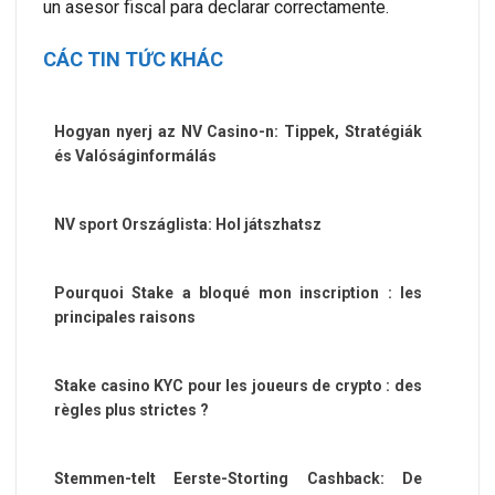
un asesor fiscal para declarar correctamente.
CÁC TIN TỨC KHÁC
Hogyan nyerj az NV Casino-n: Tippek, Stratégiák
és Valóságinformálás
NV sport Országlista: Hol játszhatsz
Pourquoi Stake a bloqué mon inscription : les
principales raisons
Stake casino KYC pour les joueurs de crypto : des
règles plus strictes ?
Stemmen-telt Eerste-Storting Cashback: De