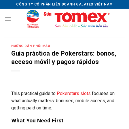
Skip
CÔNG TY CỔ PHẦN LIÊN DOANH GALATEX VIỆT NAM
to
content
HƯỚNG DẪN PHỐI MÀU
Guía práctica de Pokerstars: bonos,
acceso móvil y pagos rápidos
This practical guide to
Pokerstars slots
focuses on
what actually matters: bonuses, mobile access, and
getting paid on time.
What You Need First