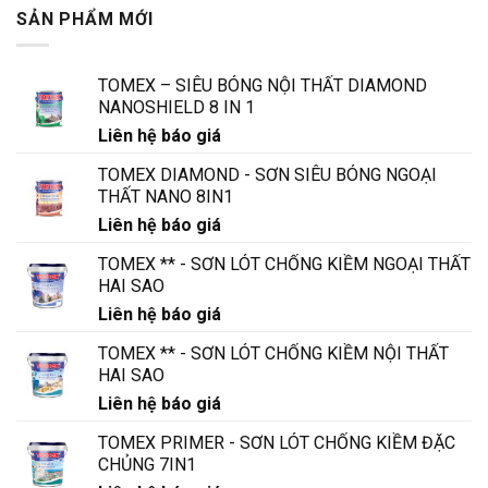
SẢN PHẨM MỚI
De
plus
Moeite
strictes
Waard
?
om
TOMEX – SIÊU BÓNG NỘI THẤT DIAMOND
de
NANOSHIELD 8 IN 1
Welkomstbonus
Over
Liên hệ báo giá
Te
Slaan?
TOMEX DIAMOND - SƠN SIÊU BÓNG NGOẠI
THẤT NANO 8IN1
Liên hệ báo giá
TOMEX ** - SƠN LÓT CHỐNG KIỀM NGOẠI THẤT
HAI SAO
Liên hệ báo giá
TOMEX ** - SƠN LÓT CHỐNG KIỀM NỘI THẤT
HAI SAO
Liên hệ báo giá
TOMEX PRIMER - SƠN LÓT CHỐNG KIỀM ĐẶC
CHỦNG 7IN1