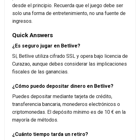
desde el principio. Recuerda que el juego debe ser
solo una forma de entretenimiento, no una fuente de
ingresos.
Quick Answers
¿Es seguro jugar en Betlive?
Sí, Betlive utiliza cifrado SSL y opera bajo licencia de
Curazao, aunque debes considerar las implicaciones
fiscales de las ganancias.
¿Cómo puedo depositar dinero en Betlive?
Puedes depositar mediante tarjeta de crédito,
transferencia bancaria, monederos electrónicos o
criptomonedas. El depósito mínimo es de 10 € en la
mayoría de métodos.
¿Cuánto tiempo tarda un retiro?