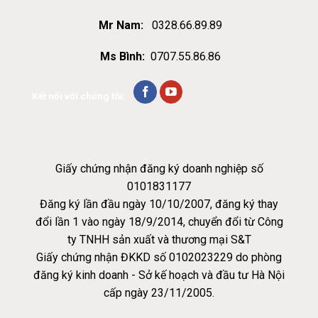
Mr Nam:
0328.66.89.89
Ms Bình:
0707.55.86.86
Kết nối với chúng tôi:
Giấy chứng nhận đăng ký doanh nghiệp số
0101831177
Đăng ký lần đầu ngày 10/10/2007, đăng ký thay
đổi lần 1 vào ngày 18/9/2014, chuyển đổi từ Công
ty TNHH sản xuất và thương mại S&T
Giấy chứng nhận ĐKKD số 0102023229 do phòng
đăng ký kinh doanh - Sở kế hoạch và đầu tư Hà Nội
cấp ngày 23/11/2005.