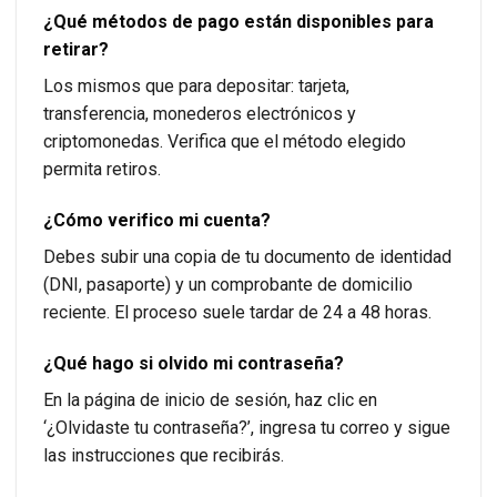
¿Qué métodos de pago están disponibles para
retirar?
Los mismos que para depositar: tarjeta,
transferencia, monederos electrónicos y
criptomonedas. Verifica que el método elegido
permita retiros.
¿Cómo verifico mi cuenta?
Debes subir una copia de tu documento de identidad
(DNI, pasaporte) y un comprobante de domicilio
reciente. El proceso suele tardar de 24 a 48 horas.
¿Qué hago si olvido mi contraseña?
En la página de inicio de sesión, haz clic en
‘¿Olvidaste tu contraseña?’, ingresa tu correo y sigue
las instrucciones que recibirás.