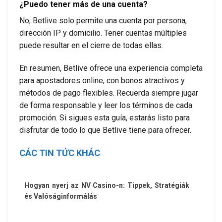
¿Puedo tener más de una cuenta?
No, Betlive solo permite una cuenta por persona,
dirección IP y domicilio. Tener cuentas múltiples
puede resultar en el cierre de todas ellas.
En resumen, Betlive ofrece una experiencia completa
para apostadores online, con bonos atractivos y
métodos de pago flexibles. Recuerda siempre jugar
de forma responsable y leer los términos de cada
promoción. Si sigues esta guía, estarás listo para
disfrutar de todo lo que Betlive tiene para ofrecer.
CÁC TIN TỨC KHÁC
Hogyan nyerj az NV Casino-n: Tippek, Stratégiák
és Valóságinformálás