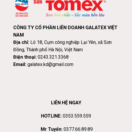
CÔNG TY CỔ PHẦN LIÊN DOANH GALATEX VIỆT
NAM
Địa chỉ:
Lô 18, Cụm công nghiệp Lại Yên, xã Sơn
Đồng, Thành phố Hà Nội, Việt Nam
Điện thoại:
0243.321.3368
Email:
galatex.kd@gmail.com
LIÊN HỆ NGAY
HOTLINE:
0353.559.559
Mr Tuyển:
0377.66.89.89