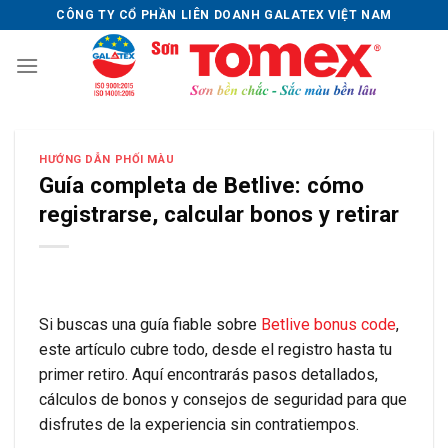
Skip
CÔNG TY CỔ PHẦN LIÊN DOANH GALATEX VIỆT NAM
to
content
HƯỚNG DẪN PHỐI MÀU
Guía completa de Betlive: cómo
registrarse, calcular bonos y retirar
Si buscas una guía fiable sobre
Betlive bonus code
,
este artículo cubre todo, desde el registro hasta tu
primer retiro. Aquí encontrarás pasos detallados,
cálculos de bonos y consejos de seguridad para que
disfrutes de la experiencia sin contratiempos.