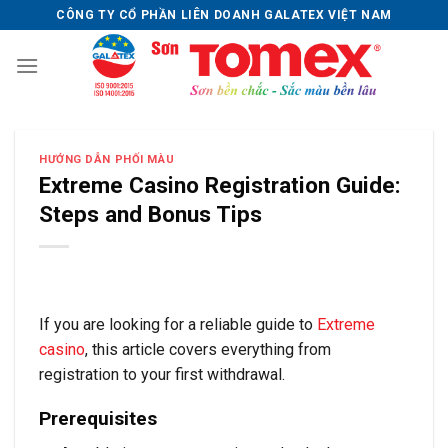
Skip
CÔNG TY CỔ PHẦN LIÊN DOANH GALATEX VIỆT NAM
to
content
HƯỚNG DẪN PHỐI MÀU
Extreme Casino Registration Guide:
Steps and Bonus Tips
If you are looking for a reliable guide to
Extreme
casino
, this article covers everything from
registration to your first withdrawal.
Prerequisites