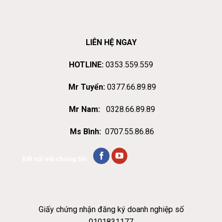
LIÊN HỆ NGAY
HOTLINE:
0353.559.559
Mr Tuyển:
0377.66.89.89
Mr Nam:
0328.66.89.89
Ms Bình:
0707.55.86.86
Kết nối với chúng tôi:
Giấy chứng nhận đăng ký doanh nghiệp số
0101831177