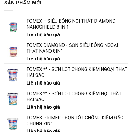
SẢN PHẨM MỚI
De
plus
Moeite
strictes
Waard
?
om
TOMEX – SIÊU BÓNG NỘI THẤT DIAMOND
de
NANOSHIELD 8 IN 1
Welkomstbonus
Over
Liên hệ báo giá
Te
Slaan?
TOMEX DIAMOND - SƠN SIÊU BÓNG NGOẠI
THẤT NANO 8IN1
Liên hệ báo giá
TOMEX ** - SƠN LÓT CHỐNG KIỀM NGOẠI THẤT
HAI SAO
Liên hệ báo giá
TOMEX ** - SƠN LÓT CHỐNG KIỀM NỘI THẤT
HAI SAO
Liên hệ báo giá
TOMEX PRIMER - SƠN LÓT CHỐNG KIỀM ĐẶC
CHỦNG 7IN1
Liên hệ báo giá