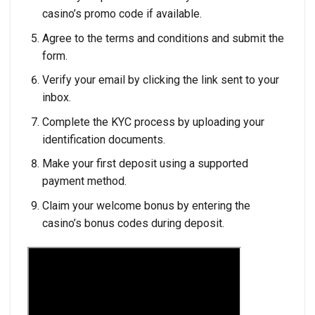
casino’s promo code if available.
Agree to the terms and conditions and submit the
form.
Verify your email by clicking the link sent to your
inbox.
Complete the KYC process by uploading your
identification documents.
Make your first deposit using a supported
payment method.
Claim your welcome bonus by entering the
casino’s bonus codes during deposit.