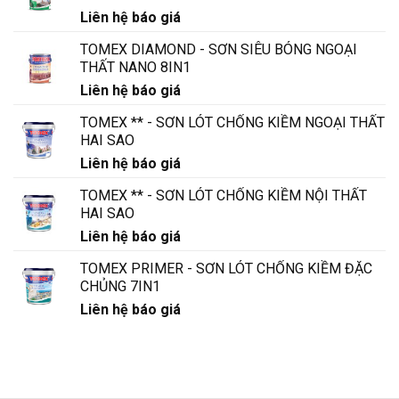
Over
Liên hệ báo giá
Te
Slaan?
TOMEX DIAMOND - SƠN SIÊU BÓNG NGOẠI
THẤT NANO 8IN1
Liên hệ báo giá
TOMEX ** - SƠN LÓT CHỐNG KIỀM NGOẠI THẤT
HAI SAO
Liên hệ báo giá
TOMEX ** - SƠN LÓT CHỐNG KIỀM NỘI THẤT
HAI SAO
Liên hệ báo giá
TOMEX PRIMER - SƠN LÓT CHỐNG KIỀM ĐẶC
CHỦNG 7IN1
Liên hệ báo giá