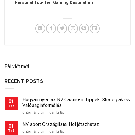
Personal Top-Tier Gaming Destination
Bài viết mới
RECENT POSTS
Hogyan nyerj az NV Casino-n: Tippek, Stratégiák és
01
Valóságinformálás
Th8
ở
Chức năng bình luận bị tắt
Hogyan
nyerj
NV sport Országlista: Hol játszhatsz
01
az
Th8
ở
Chức năng bình luận bị tắt
NV