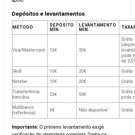
apoio.
Depósitos e levantamentos
DEPÓSITO
LEVANTAMENTO
MÉTODO
TAXA
MÍN.
MÍN.
Grátis
(depósi
Visa/Mastercard
10€
20€
levan
pode t
de 2,5
Skrill
10€
20€
Grátis
Neteller
10€
20€
Grátis
Transferência
Grátis
25€
50€
bancária
pode c
Multibanco
5€
Não disponível
Grátis
(referência)
Importante:
O primeiro levantamento exige
verificação de identidade completa. Tenha os