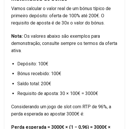
Vamos calcular o valor real de um bónus típico de
primeiro depósito: oferta de 100% até 200€. O
requisito de aposta é de 30x o valor do bónus.
Nota:
Os valores abaixo são exemplos para
demonstração; consulte sempre os termos da oferta
ativa.
Depósito: 100€
Bónus recebido: 100€
Saldo total: 200€
Requisito de aposta: 30 × 100€ = 3000€
Considerando um jogo de slot com RTP de 96%, a
perda esperada ao apostar 3000€ é:
Perda esperada = 3000€ × (1 − 0,96) = 3000€ ×