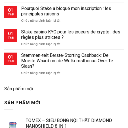
NV
Casino-
sport
Pourquoi Stake a bloqué mon inscription : les
n:
01
Országlista:
Tippek,
principales raisons
Th8
Hol
Stratégiák
ở
Chức năng bình luận bị tắt
játszhatsz
és
Pourquoi
Valóságinformálás
Stake
Stake casino KYC pour les joueurs de crypto : des
01
a
règles plus strictes ?
Th8
bloqué
ở
Chức năng bình luận bị tắt
mon
Stake
inscription
casino
Stemmen-telt Eerste-Storting Cashback: De
:
01
KYC
les
Moeite Waard om de Welkomstbonus Over Te
Th8
pour
principales
Slaan?
les
raisons
ở
Chức năng bình luận bị tắt
joueurs
Stemmen-
de
telt
crypto
Eerste-
:
Sản phẩm mới
Storting
des
Cashback:
règles
SẢN PHẨM MỚI
De
plus
Moeite
strictes
Waard
?
om
TOMEX – SIÊU BÓNG NỘI THẤT DIAMOND
de
NANOSHIELD 8 IN 1
Welkomstbonus