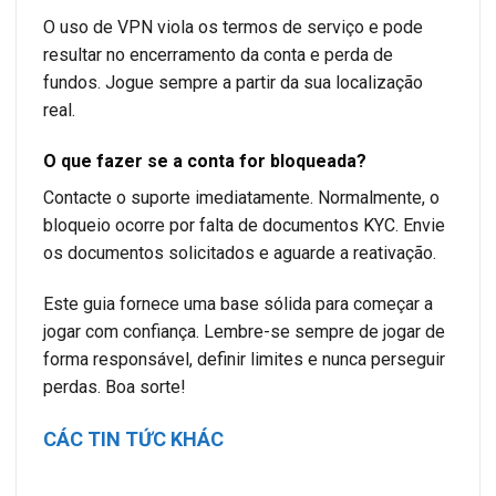
O uso de VPN viola os termos de serviço e pode
resultar no encerramento da conta e perda de
fundos. Jogue sempre a partir da sua localização
real.
O que fazer se a conta for bloqueada?
Contacte o suporte imediatamente. Normalmente, o
bloqueio ocorre por falta de documentos KYC. Envie
os documentos solicitados e aguarde a reativação.
Este guia fornece uma base sólida para começar a
jogar com confiança. Lembre-se sempre de jogar de
forma responsável, definir limites e nunca perseguir
perdas. Boa sorte!
CÁC TIN TỨC KHÁC