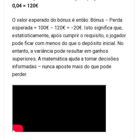
0,04 = 120€
O valor esperado do bónus é então: Bónus − Perda
esperada = 100€ − 120€ = −20€. Isto significa que,
estatisticamente, após cumprir o requisito, o jogador
pode ficar com menos do que o depósito inicial. No
entanto, a variância pode resultar em ganhos
superiores. A matemática ajuda a tomar decisões
informadas – nunca aposte mais do que pode
perder.