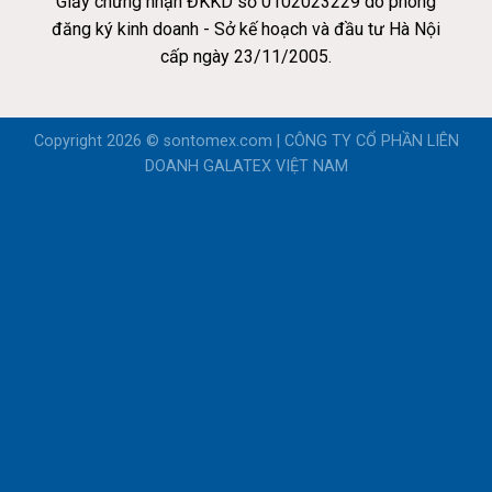
Giấy chứng nhận ĐKKD số 0102023229 do phòng
đăng ký kinh doanh - Sở kế hoạch và đầu tư Hà Nội
cấp ngày 23/11/2005.
Copyright 2026 ©
sontomex.com | CÔNG TY CỔ PHẦN LIÊN
DOANH GALATEX VIỆT NAM