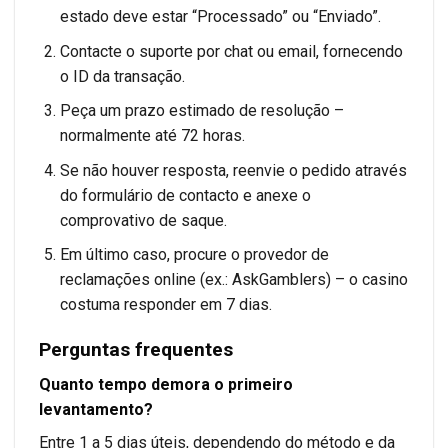
estado deve estar “Processado” ou “Enviado”.
Contacte o suporte por chat ou email, fornecendo
o ID da transação.
Peça um prazo estimado de resolução –
normalmente até 72 horas.
Se não houver resposta, reenvie o pedido através
do formulário de contacto e anexe o
comprovativo de saque.
Em último caso, procure o provedor de
reclamações online (ex.: AskGamblers) – o casino
costuma responder em 7 dias.
Perguntas frequentes
Quanto tempo demora o primeiro
levantamento?
Entre 1 a 5 dias úteis, dependendo do método e da