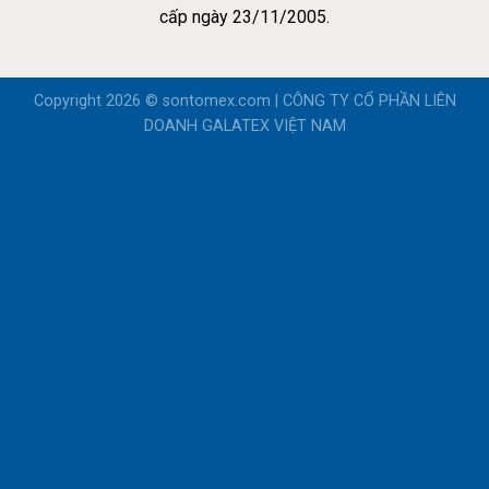
cấp ngày 23/11/2005.
Copyright 2026 ©
sontomex.com | CÔNG TY CỔ PHẦN LIÊN
DOANH GALATEX VIỆT NAM