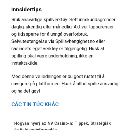
Innsidertips
Bruk ansvarlige spillverktøy: Sett innskuddsgrenser
daglig, ukentlig eller månedlig. Aktiver tapsgrenser
og tidssperre for å unngå overforbruk.
Selvutestengelse via Spillavhengighet.no eller
casinoets eget verktøy er tilgjengelig. Husk at
spilling skal være underholdning, ikke en
inntektskilde.
Med denne veiledningen er du godt rustet til å
navigere på plattformen. Husk å alltid spille ansvarlig
og ha det gøy!
CÁC TIN TỨC KHÁC
Hogyan nyerj az NV Casino-n: Tippek, Stratégiák
és Valóságinformálás