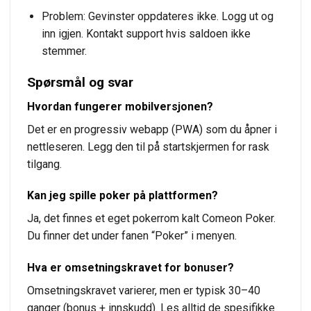
Problem: Gevinster oppdateres ikke. Logg ut og
inn igjen. Kontakt support hvis saldoen ikke
stemmer.
Spørsmål og svar
Hvordan fungerer mobilversjonen?
Det er en progressiv webapp (PWA) som du åpner i
nettleseren. Legg den til på startskjermen for rask
tilgang.
Kan jeg spille poker på plattformen?
Ja, det finnes et eget pokerrom kalt Comeon Poker.
Du finner det under fanen “Poker” i menyen.
Hva er omsetningskravet for bonuser?
Omsetningskravet varierer, men er typisk 30–40
ganger (bonus + innskudd). Les alltid de spesifikke