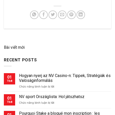
Bài viết mới
RECENT POSTS
Hogyan nyerj az NV Casino-n: Tippek, Stratégiák és
01
Valóságinformálás
Th8
ở
Chức năng bình luận bị tắt
Hogyan
nyerj
NV sport Országlista: Hol játszhatsz
01
az
Th8
ở
Chức năng bình luận bị tắt
NV
NV
Casino-
sport
Pourquoi Stake a bloqué mon inscription : les
n:
01