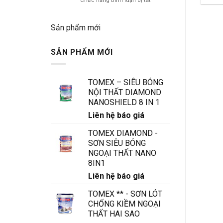
Chức năng bình luận bị tắt
:
Stemmen-
des
telt
règles
Eerste-
Sản phẩm mới
plus
Storting
strictes
Cashback:
?
SẢN PHẨM MỚI
De
Moeite
Waard
om
TOMEX – SIÊU BÓNG
de
NỘI THẤT DIAMOND
Welkomstbonus
NANOSHIELD 8 IN 1
Over
Te
Liên hệ báo giá
Slaan?
TOMEX DIAMOND -
SƠN SIÊU BÓNG
NGOẠI THẤT NANO
8IN1
Liên hệ báo giá
TOMEX ** - SƠN LÓT
CHỐNG KIỀM NGOẠI
THẤT HAI SAO