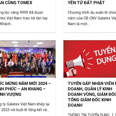
ÂN CÙNG TOMEX
YÊN TỬ ĐẤT PHẬT
ng lộc vàng 9999 đã được
Chương trình du xuân lễ chù
tex Việt Nam trao tới tận tay
năm của CB-CNV Galatex Việ
Khách...
Nam là một...
ÚC MỪNG NĂM MỚI 2024 –
TUYỂN GẤP NHÂN VIÊN 
H PHÚC – AN KHANG –
DOANH, QUẢN LÝ KINH
ỊNH VƯỢNG
DOANH VÙNG, GIÁM ĐỐC
TỔNG GIÁM ĐỐC KINH
 ty Galatex Việt Nam khép lại
DOANH
2023 với buổi lễ tổng kết và...
THÔNG TIN TUYỂN DỤNG 1.