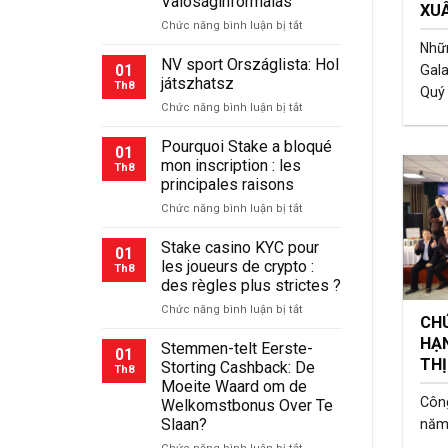
Valóságinformálás
XU
ở
Chức năng bình luận bị tắt
Hogyan
Nhữ
nyerj
NV sport Országlista: Hol
01
Gala
az
játszhatsz
Th8
Quý 
NV
ở
Chức năng bình luận bị tắt
Casino-
NV
n:
sport
Pourquoi Stake a bloqué
Tippek,
01
Országlista:
Stratégiák
mon inscription : les
Th8
Hol
és
principales raisons
játszhatsz
Valóságinformálás
ở
Chức năng bình luận bị tắt
Pourquoi
Stake
Stake casino KYC pour
01
a
les joueurs de crypto :
Th8
bloqué
des règles plus strictes ?
mon
ở
Chức năng bình luận bị tắt
inscription
CH
Stake
:
HẠN
casino
les
Stemmen-telt Eerste-
01
KYC
principales
TH
Storting Cashback: De
Th8
pour
raisons
Moeite Waard om de
les
Công
Welkomstbonus Over Te
joueurs
Slaan?
năm 
de
crypto
ở