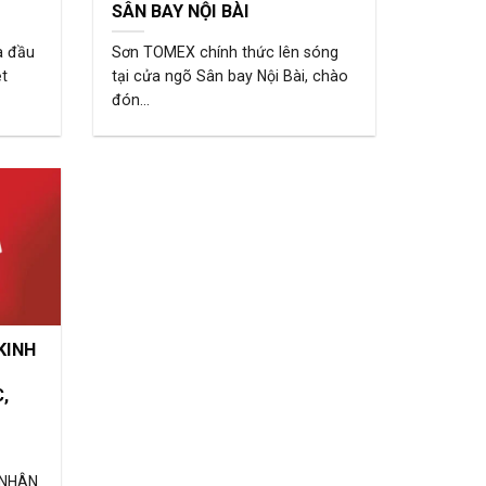
SÂN BAY NỘI BÀI
a đầu
Sơn TOMEX chính thức lên sóng
t
tại cửa ngõ Sân bay Nội Bài, chào
đón...
KINH
,
 NHÂN