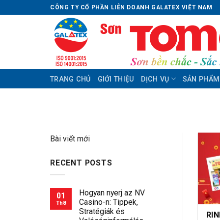
Skip
CÔNG TY CỔ PHẦN LIÊN DOANH GALATEX VIỆT NAM
to
content
TRANG CHỦ
GIỚI THIỆU
DỊCH VỤ
SẢN PHẨM
Bài viết mới
RECENT POSTS
Hogyan nyerj az NV
01
Casino-n: Tippek,
Th8
Stratégiák és
RIN