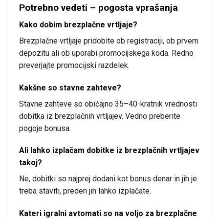
Potrebno vedeti – pogosta vprašanja
Kako dobim brezplačne vrtljaje?
Brezplačne vrtljaje pridobite ob registraciji, ob prvem
depozitu ali ob uporabi promocijskega koda. Redno
preverjajte promocijski razdelek.
Kakšne so stavne zahteve?
Stavne zahteve so običajno 35–40-kratnik vrednosti
dobitka iz brezplačnih vrtljajev. Vedno preberite
pogoje bonusa.
Ali lahko izplačam dobitke iz brezplačnih vrtljajev
takoj?
Ne, dobitki so najprej dodani kot bonus denar in jih je
treba staviti, preden jih lahko izplačate.
Kateri igralni avtomati so na voljo za brezplačne