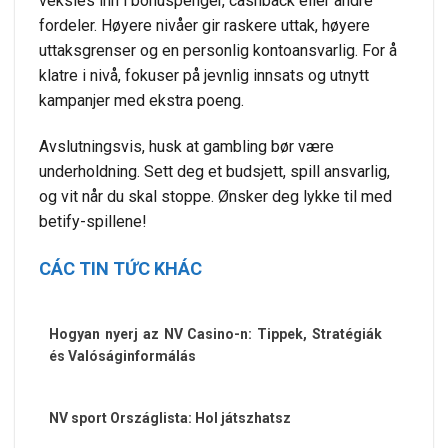
veksles inn i bonuspenger, cashback eller andre
fordeler. Høyere nivåer gir raskere uttak, høyere
uttaksgrenser og en personlig kontoansvarlig. For å
klatre i nivå, fokuser på jevnlig innsats og utnytt
kampanjer med ekstra poeng.
Avslutningsvis, husk at gambling bør være
underholdning. Sett deg et budsjett, spill ansvarlig,
og vit når du skal stoppe. Ønsker deg lykke til med
betify-spillene!
CÁC TIN TỨC KHÁC
Hogyan nyerj az NV Casino-n: Tippek, Stratégiák
és Valóságinformálás
NV sport Országlista: Hol játszhatsz