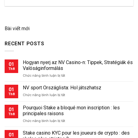
Bài viết mới
RECENT POSTS
Hogyan nyerj az NV Casino-n: Tippek, Stratégiák és
01
Valóságinformálás
Th8
ở
Chức năng bình luận bị tắt
Hogyan
nyerj
NV sport Országlista: Hol játszhatsz
01
az
Th8
ở
Chức năng bình luận bị tắt
NV
NV
Casino-
sport
Pourquoi Stake a bloqué mon inscription : les
n:
01
Országlista:
Tippek,
principales raisons
Th8
Hol
Stratégiák
ở
Chức năng bình luận bị tắt
játszhatsz
és
Pourquoi
Valóságinformálás
Stake
Stake casino KYC pour les joueurs de crypto : des
01
a