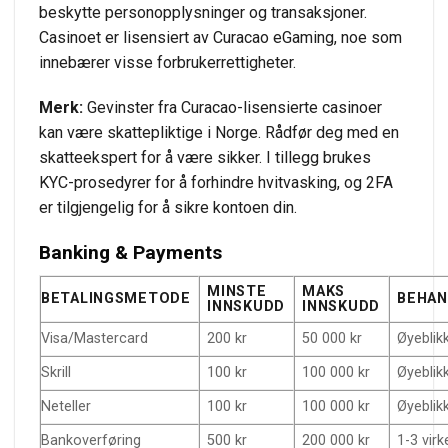
beskytte personopplysninger og transaksjoner.
Casinoet er lisensiert av Curacao eGaming, noe som
innebærer visse forbrukerrettigheter.
Merk:
Gevinster fra Curacao-lisensierte casinoer
kan være skattepliktige i Norge. Rådfør deg med en
skatteekspert for å være sikker. I tillegg brukes
KYC-prosedyrer for å forhindre hvitvasking, og 2FA
er tilgjengelig for å sikre kontoen din.
Banking & Payments
MINSTE
MAKS
BETALINGSMETODE
BEHAN
INNSKUDD
INNSKUDD
Visa/Mastercard
200 kr
50 000 kr
Øyeblikk
Skrill
100 kr
100 000 kr
Øyeblikk
Neteller
100 kr
100 000 kr
Øyeblikk
Bankoverføring
500 kr
200 000 kr
1-3 vir