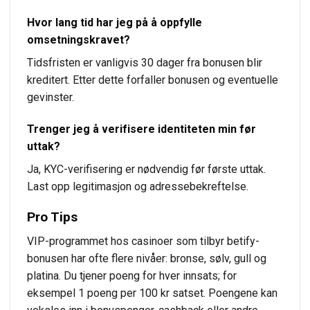
Hvor lang tid har jeg på å oppfylle
omsetningskravet?
Tidsfristen er vanligvis 30 dager fra bonusen blir
kreditert. Etter dette forfaller bonusen og eventuelle
gevinster.
Trenger jeg å verifisere identiteten min før
uttak?
Ja, KYC-verifisering er nødvendig før første uttak.
Last opp legitimasjon og adressebekreftelse.
Pro Tips
VIP-programmet hos casinoer som tilbyr betify-
bonusen har ofte flere nivåer: bronse, sølv, gull og
platina. Du tjener poeng for hver innsats; for
eksempel 1 poeng per 100 kr satset. Poengene kan