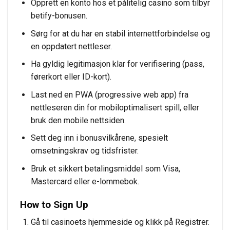
Opprett en konto hos et pålitelig casino som tilbyr
betify-bonusen.
Sørg for at du har en stabil internettforbindelse og
en oppdatert nettleser.
Ha gyldig legitimasjon klar for verifisering (pass,
førerkort eller ID-kort).
Last ned en PWA (progressive web app) fra
nettleseren din for mobiloptimalisert spill, eller
bruk den mobile nettsiden.
Sett deg inn i bonusvilkårene, spesielt
omsetningskrav og tidsfrister.
Bruk et sikkert betalingsmiddel som Visa,
Mastercard eller e-lommebok.
How to Sign Up
Gå til casinoets hjemmeside og klikk på Registrer.