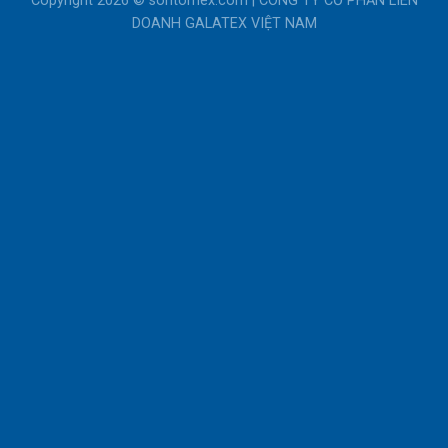
Copyright 2026 ©
sontomex.com | CÔNG TY CỔ PHẦN LIÊN
DOANH GALATEX VIỆT NAM