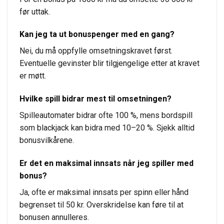
før uttak.
Kan jeg ta ut bonuspenger med en gang?
Nei, du må oppfylle omsetningskravet først.
Eventuelle gevinster blir tilgjengelige etter at kravet
er møtt.
Hvilke spill bidrar mest til omsetningen?
Spilleautomater bidrar ofte 100 %, mens bordspill
som blackjack kan bidra med 10–20 %. Sjekk alltid
bonusvilkårene.
Er det en maksimal innsats når jeg spiller med
bonus?
Ja, ofte er maksimal innsats per spinn eller hånd
begrenset til 50 kr. Overskridelse kan føre til at
bonusen annulleres.