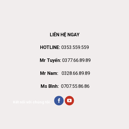
LIÊN HỆ NGAY
HOTLINE:
0353.559.559
Mr Tuyển:
0377.66.89.89
Mr Nam:
0328.66.89.89
Ms Bình:
0707.55.86.86
Kết nối với chúng tôi: