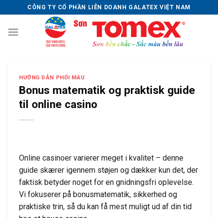
Skip
CÔNG TY CỔ PHẦN LIÊN DOANH GALATEX VIỆT NAM
to
content
HƯỚNG DẪN PHỐI MÀU
Bonus matematik og praktisk guide
til online casino
Online casinoer varierer meget i kvalitet – denne
guide skærer igennem støjen og dækker kun det, der
faktisk betyder noget for en gnidningsfri oplevelse.
Vi fokuserer på bonusmatematik, sikkerhed og
praktiske trin, så du kan få mest muligt ud af din tid