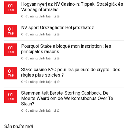
Hogyan nyerj az NV Casino-n: Tippek, Stratégiák és
01
Valóságinformálás
Th8
ở
Chức năng bình luận bị tắt
Hogyan
nyerj
NV sport Országlista: Hol játszhatsz
01
az
Th8
ở
Chức năng bình luận bị tắt
NV
NV
Casino-
sport
Pourquoi Stake a bloqué mon inscription : les
n:
01
Országlista:
Tippek,
principales raisons
Th8
Hol
Stratégiák
ở
Chức năng bình luận bị tắt
játszhatsz
és
Pourquoi
Valóságinformálás
Stake
Stake casino KYC pour les joueurs de crypto : des
01
a
règles plus strictes ?
Th8
bloqué
ở
Chức năng bình luận bị tắt
mon
Stake
inscription
casino
Stemmen-telt Eerste-Storting Cashback: De
:
01
KYC
les
Moeite Waard om de Welkomstbonus Over Te
Th8
pour
principales
Slaan?
les
raisons
ở
Chức năng bình luận bị tắt
joueurs
Stemmen-
de
telt
crypto
Eerste-
:
Sản phẩm mới