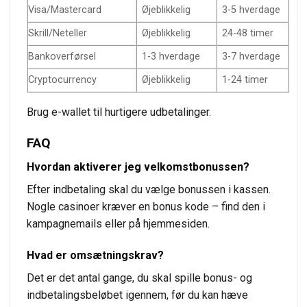
Visa/Mastercard
Øjeblikkelig
3-5 hverdage
Skrill/Neteller
Øjeblikkelig
24-48 timer
Bankoverførsel
1-3 hverdage
3-7 hverdage
Cryptocurrency
Øjeblikkelig
1-24 timer
Brug e-wallet til hurtigere udbetalinger.
FAQ
Hvordan aktiverer jeg velkomstbonussen?
Efter indbetaling skal du vælge bonussen i kassen.
Nogle casinoer kræver en bonus kode – find den i
kampagnemails eller på hjemmesiden.
Hvad er omsætningskrav?
Det er det antal gange, du skal spille bonus- og
indbetalingsbeløbet igennem, før du kan hæve