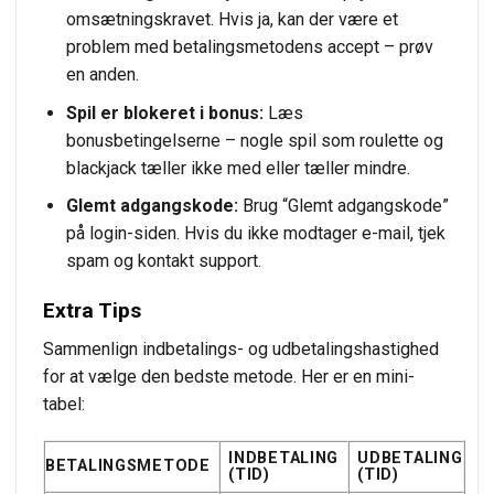
omsætningskravet. Hvis ja, kan der være et
problem med betalingsmetodens accept – prøv
en anden.
Spil er blokeret i bonus:
Læs
bonusbetingelserne – nogle spil som roulette og
blackjack tæller ikke med eller tæller mindre.
Glemt adgangskode:
Brug “Glemt adgangskode”
på login-siden. Hvis du ikke modtager e-mail, tjek
spam og kontakt support.
Extra Tips
Sammenlign indbetalings- og udbetalingshastighed
for at vælge den bedste metode. Her er en mini-
tabel:
INDBETALING
UDBETALING
BETALINGSMETODE
(TID)
(TID)