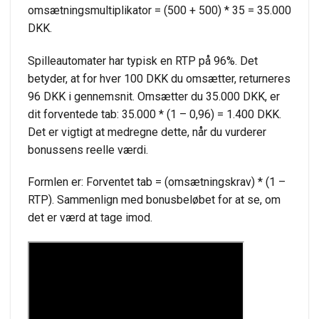
omsætningsmultiplikator = (500 + 500) * 35 = 35.000
DKK.
Spilleautomater har typisk en RTP på 96%. Det
betyder, at for hver 100 DKK du omsætter, returneres
96 DKK i gennemsnit. Omsætter du 35.000 DKK, er
dit forventede tab: 35.000 * (1 – 0,96) = 1.400 DKK.
Det er vigtigt at medregne dette, når du vurderer
bonussens reelle værdi.
Formlen er: Forventet tab = (omsætningskrav) * (1 –
RTP). Sammenlign med bonusbeløbet for at se, om
det er værd at tage imod.