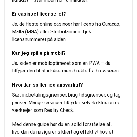
Er casinoet licenseret?
Ja, de fleste online casinoer har licens fra Curacao,
Malta (MGA) eller Storbritannien. Tjek
licensnummeret på siden.
Kan jeg spille på mobil?
Ja, siden er mobiloptimeret som en PWA – du
tilføjer den til startskærmen direkte fra browseren.
Hvordan spiller jeg ansvarligt?
Sæt indbetalingsgrænser, brug tidsgrænser, og tag
pauser. Mange casinoer tilbyder selveksklusion og
værktøjer som Reality Check.
Med denne guide har du en solid forståelse af,
hvordan du navigerer sikkert og effektivt hos et