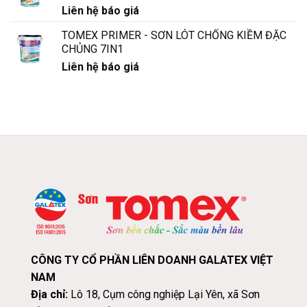
Liên hệ báo giá
TOMEX PRIMER - SƠN LÓT CHỐNG KIỀM ĐẶC
CHỦNG 7IN1
Liên hệ báo giá
CÔNG TY CỔ PHẦN LIÊN DOANH GALATEX VIỆT
NAM
Địa chỉ:
Lô 18, Cụm công nghiệp Lại Yên, xã Sơn