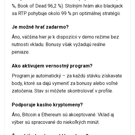
%, Book of Dead 96,2 %). Stolným hrám ako blackjack
sa RTP pohybuje okolo 99 % pri optimálnej stratégii.
Je možné hrať zadarmo?
Áno, väčšina hier je k dispozícii v demo režime bez
nutnosti vkladu. Bonusy však vyžadujú reálne
peniaze.
Ako aktivujem vernostný program?
Program je automatický – za každú stávku získavate
body, ktoré sa dajú vymeniť za bonusy alebo voľné
zatočenia. Stav si môžete skontrolovať v profile.
Podporuje kasíno kryptomeny?
Áno, Bitcoin a Ethereum sú akceptované. Vklad aj
výber sú spracované do niekoľkých minút.