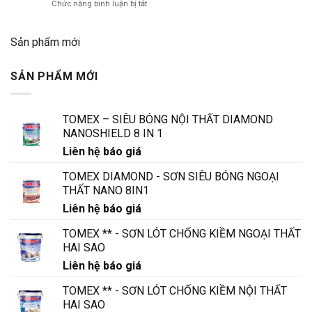
ở
Chức năng bình luận bị tắt
joueurs
Stemmen-
de
telt
crypto
Eerste-
:
Sản phẩm mới
Storting
des
Cashback:
règles
SẢN PHẨM MỚI
De
plus
Moeite
strictes
Waard
?
om
TOMEX – SIÊU BÓNG NỘI THẤT DIAMOND
de
NANOSHIELD 8 IN 1
Welkomstbonus
Over
Liên hệ báo giá
Te
Slaan?
TOMEX DIAMOND - SƠN SIÊU BÓNG NGOẠI
THẤT NANO 8IN1
Liên hệ báo giá
TOMEX ** - SƠN LÓT CHỐNG KIỀM NGOẠI THẤT
HAI SAO
Liên hệ báo giá
TOMEX ** - SƠN LÓT CHỐNG KIỀM NỘI THẤT
HAI SAO