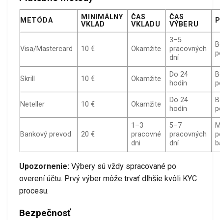
MINIMÁLNY
ČAS
ČAS
METÓDA
VKLAD
VKLADU
VÝBERU
3–5
B
Visa/Mastercard
10 €
Okamžite
pracovných
p
dní
Do 24
B
Skrill
10 €
Okamžite
hodín
p
Do 24
B
Neteller
10 €
Okamžite
hodín
p
1–3
5–7
M
Bankový prevod
20 €
pracovné
pracovných
p
dni
dní
b
Upozornenie:
Výbery sú vždy spracované po
overení účtu. Prvý výber môže trvať dlhšie kvôli KYC
procesu.
Bezpečnosť