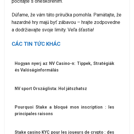
počítajte s oneskorením.
Dúfame, že vám táto príručka pomohla. Pamätajte, že
hazardné hry majú byť zábavou – hrajte zodpovedne
a dodržiavajte svoje limity. Veľa šťastia!
CÁC TIN TỨC KHÁC
Hogyan nyerj az NV Casino-n: Tippek, Stratégiák
és Valóságinformálás
NV sport Országlista: Hol játszhatsz
Pourquoi Stake a bloqué mon inscription : les
principales raisons
Stake casino KYC pour les joueurs de crypto : des