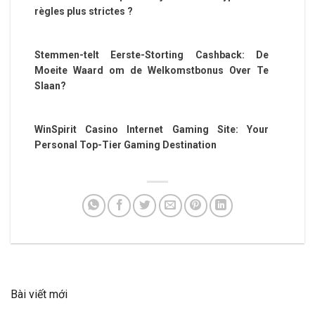
règles plus strictes ?
Stemmen-telt Eerste-Storting Cashback: De
Moeite Waard om de Welkomstbonus Over Te
Slaan?
WinSpirit Casino Internet Gaming Site: Your
Personal Top-Tier Gaming Destination
Bài viết mới