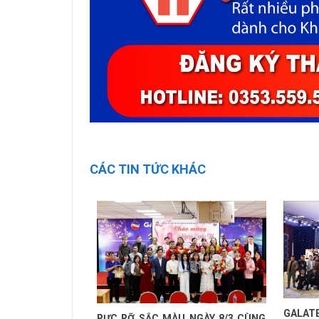
CÁC TIN TỨC KHÁC
GALAT
RỰC RỠ SẮC MÀU NGÀY 8/3 CÙNG