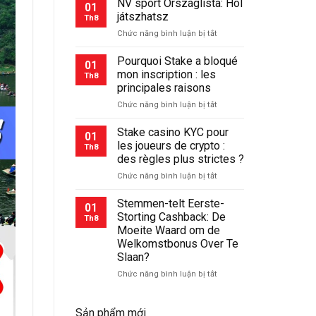
NV sport Országlista: Hol
01
az
játszhatsz
Th8
NV
ở
Chức năng bình luận bị tắt
Casino-
NV
n:
sport
Pourquoi Stake a bloqué
Tippek,
01
Országlista:
Stratégiák
mon inscription : les
Th8
Hol
és
principales raisons
játszhatsz
Valóságinformálás
ở
Chức năng bình luận bị tắt
Pourquoi
Stake
Stake casino KYC pour
01
a
les joueurs de crypto :
Th8
bloqué
des règles plus strictes ?
mon
ở
Chức năng bình luận bị tắt
inscription
Stake
:
casino
les
Stemmen-telt Eerste-
01
KYC
principales
Storting Cashback: De
Th8
pour
raisons
Moeite Waard om de
les
Welkomstbonus Over Te
joueurs
Slaan?
de
crypto
ở
Chức năng bình luận bị tắt
:
Stemmen-
des
telt
règles
Eerste-
Sản phẩm mới