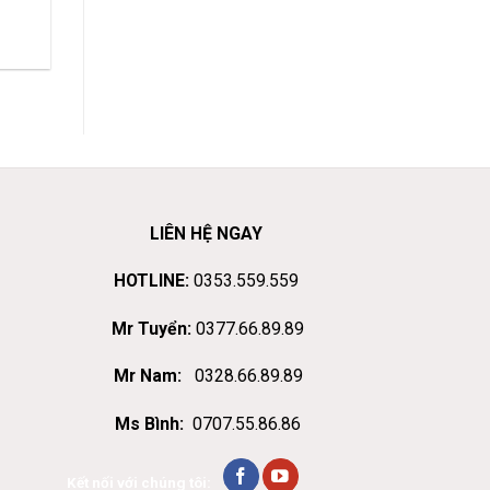
LIÊN HỆ NGAY
HOTLINE:
0353.559.559
Mr Tuyển:
0377.66.89.89
Mr Nam:
0328.66.89.89
Ms Bình:
0707.55.86.86
Kết nối với chúng tôi: