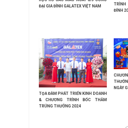
TRÌNH
ĐẠI GIA ĐÌNH GALATEX VIỆT NAM
ĐÍNH 2
CHƯƠN
THƯỞN
NGÀY G
TỌA ĐÀM PHÁT TRIỂN KINH DOANH
& CHƯƠNG TRÌNH BỐC THĂM
TRÚNG THƯỞNG 2024