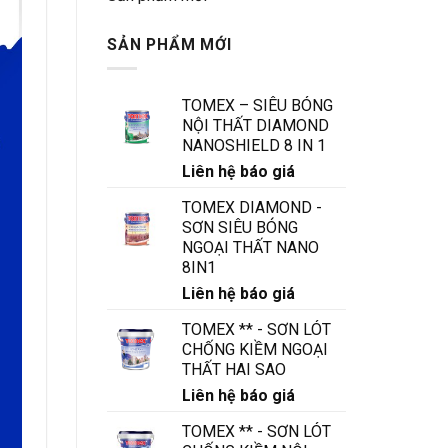
plus
Storting
strictes
Cashback:
?
SẢN PHẨM MỚI
De
Moeite
Waard
om
TOMEX – SIÊU BÓNG
de
NỘI THẤT DIAMOND
Welkomstbonus
NANOSHIELD 8 IN 1
Over
Te
Liên hệ báo giá
Slaan?
TOMEX DIAMOND -
SƠN SIÊU BÓNG
NGOẠI THẤT NANO
8IN1
Liên hệ báo giá
TOMEX ** - SƠN LÓT
CHỐNG KIỀM NGOẠI
THẤT HAI SAO
Liên hệ báo giá
TOMEX ** - SƠN LÓT