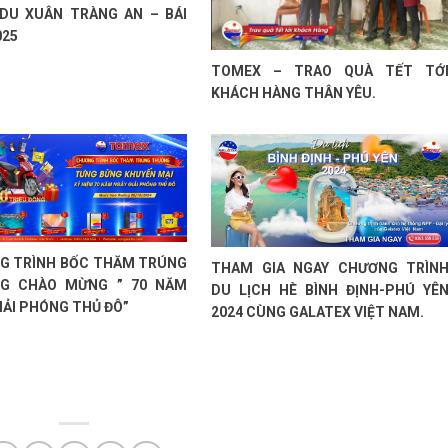
 DU XUÂN TRÀNG AN – BÁI
025
TOMEX – TRAO QUÀ TẾT TỚ
KHÁCH HÀNG THÂN YÊU.
G TRÌNH BỐC THĂM TRÚNG
THAM GIA NGAY CHƯƠNG TRÌN
G CHÀO MỪNG ” 70 NĂM
DU LỊCH HÈ BÌNH ĐỊNH-PHÚ YÊ
IẢI PHÓNG THỦ ĐÔ”
2024 CÙNG GALATEX VIỆT NAM.