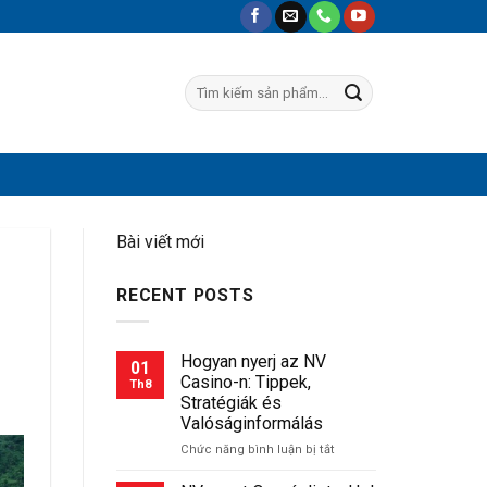
Tìm
kiếm:
Bài viết mới
RECENT POSTS
Hogyan nyerj az NV
01
Casino-n: Tippek,
Th8
Stratégiák és
Valóságinformálás
ở
Chức năng bình luận bị tắt
Hogyan
nyerj